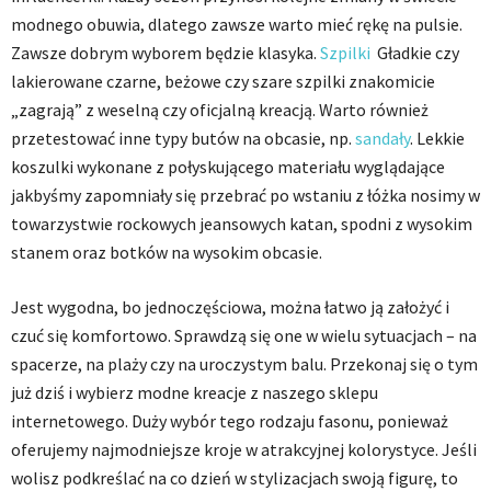
modnego obuwia, dlatego zawsze warto mieć rękę na pulsie.
Zawsze dobrym wyborem będzie klasyka.
Szpilki
Gładkie czy
lakierowane czarne, beżowe czy szare szpilki znakomicie
„zagrają” z weselną czy oficjalną kreacją. Warto również
przetestować inne typy butów na obcasie, np.
sandały
. Lekkie
koszulki wykonane z połyskującego materiału wyglądające
jakbyśmy zapomniały się przebrać po wstaniu z łóżka nosimy w
towarzystwie rockowych jeansowych katan, spodni z wysokim
stanem oraz botków na wysokim obcasie.
Jest wygodna, bo jednoczęściowa, można łatwo ją założyć i
czuć się komfortowo. Sprawdzą się one w wielu sytuacjach – na
spacerze, na plaży czy na uroczystym balu. Przekonaj się o tym
już dziś i wybierz modne kreacje z naszego sklepu
internetowego. Duży wybór tego rodzaju fasonu, ponieważ
oferujemy najmodniejsze kroje w atrakcyjnej kolorystyce. Jeśli
wolisz podkreślać na co dzień w stylizacjach swoją figurę, to