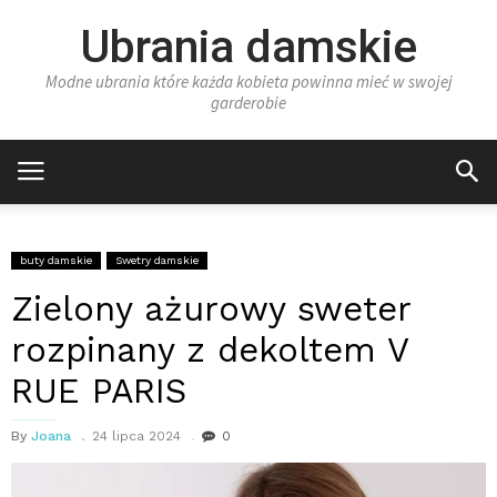
Ubrania damskie
Modne ubrania które każda kobieta powinna mieć w swojej
garderobie
buty damskie
Swetry damskie
Zielony ażurowy sweter
rozpinany z dekoltem V
RUE PARIS
By
Joana
24 lipca 2024
0