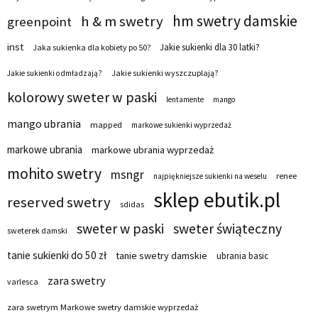
hm swetry damskie
h & m swetry
greenpoint
inst
Jakie sukienki dla 30 latki?
Jaka sukienka dla kobiety po 50?
Jakie sukienki wyszczuplają?
Jakie sukienki odmładzają?
kolorowy sweter w paski
lentamente
mango
mango ubrania
mapped
markowe sukienki wyprzedaż
markowe ubrania
markowe ubrania wyprzedaż
mohito swetry
msngr
renee
najpiękniejsze sukienki na weselu
sklep ebutik.pl
reserved swetry
sdidas
sweter w paski
sweter świąteczny
sweterek damski
tanie sukienki do 50 zł
tanie swetry damskie
ubrania basic
zara swetry
varlesca
zara swetrym Markowe swetry damskie wyprzedaż