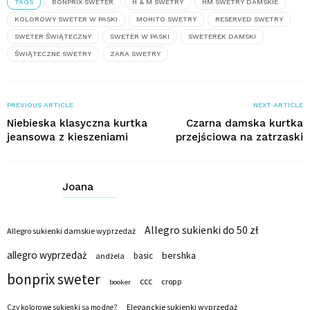
TAGS
BONPRIX SWETER
H & M SWETRY
HM SWETRY DAMSKIE
KOLOROWY SWETER W PASKI
MOHITO SWETRY
RESERVED SWETRY
SWETER ŚWIĄTECZNY
SWETER W PASKI
SWETEREK DAMSKI
ŚWIĄTECZNE SWETRY
ZARA SWETRY
PREVIOUS ARTICLE
NEXT ARTICLE
Niebieska klasyczna kurtka
Czarna damska kurtka
jeansowa z kieszeniami
przejściowa na zatrzaski
Joana
Allegro sukienki do 50 zł
Allegro sukienki damskie wyprzedaż
allegro wyprzedaż
bershka
basic
andżela
bonprix sweter
ccc
cropp
booker
Eleganckie sukienki wyprzedaż
Czy kolorowe sukienki są modne?