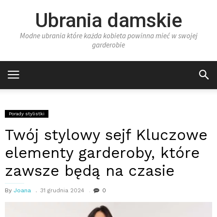
Ubrania damskie
Modne ubrania które każda kobieta powinna mieć w swojej
garderobie
Porady stylistki
Twój stylowy sejf Kluczowe
elementy garderoby, które
zawsze będą na czasie
By
Joana
31 grudnia 2024
0