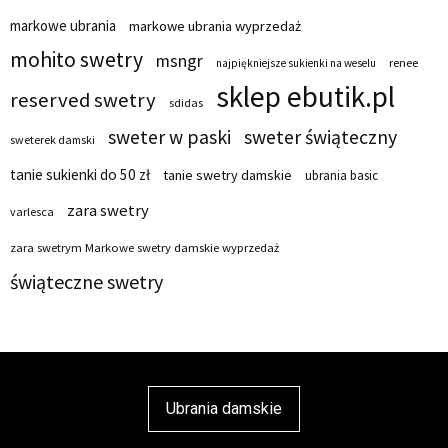
markowe ubrania
markowe ubrania wyprzedaż
mohito swetry
msngr
renee
najpiękniejsze sukienki na weselu
sklep ebutik.pl
reserved swetry
sdidas
sweter w paski
sweter świąteczny
sweterek damski
tanie sukienki do 50 zł
tanie swetry damskie
ubrania basic
zara swetry
varlesca
zara swetrym Markowe swetry damskie wyprzedaż
świąteczne swetry
Ubrania damskie