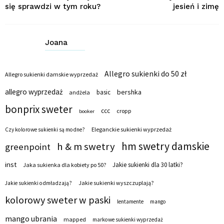
się sprawdzi w tym roku?
jesień i zimę
Joana
Allegro sukienki do 50 zł
Allegro sukienki damskie wyprzedaż
allegro wyprzedaż
bershka
basic
andżela
bonprix sweter
ccc
cropp
booker
Eleganckie sukienki wyprzedaż
Czy kolorowe sukienki są modne?
hm swetry damskie
h & m swetry
greenpoint
inst
Jakie sukienki dla 30 latki?
Jaka sukienka dla kobiety po 50?
Jakie sukienki wyszczuplają?
Jakie sukienki odmładzają?
kolorowy sweter w paski
lentamente
mango
mango ubrania
mapped
markowe sukienki wyprzedaż