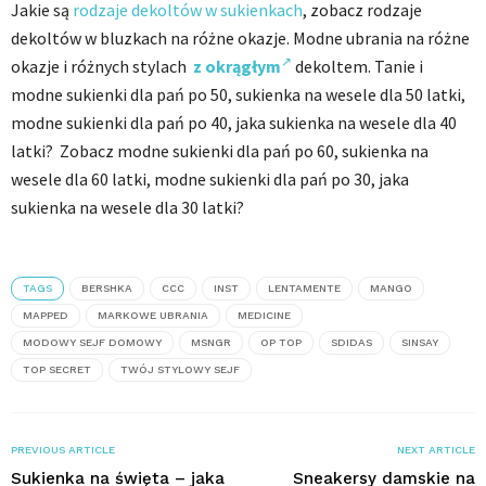
Jakie są
rodzaje dekoltów w sukienkach
, zobacz rodzaje
dekoltów w bluzkach na różne okazje. Modne ubrania na różne
okazje i różnych stylach
z okrągłym
dekoltem. Tanie i
modne sukienki dla pań po 50, sukienka na wesele dla 50 latki,
modne sukienki dla pań po 40, jaka sukienka na wesele dla 40
latki? Zobacz modne sukienki dla pań po 60, sukienka na
wesele dla 60 latki, modne sukienki dla pań po 30, jaka
sukienka na wesele dla 30 latki?
TAGS
BERSHKA
CCC
INST
LENTAMENTE
MANGO
MAPPED
MARKOWE UBRANIA
MEDICINE
MODOWY SEJF DOMOWY
MSNGR
OP TOP
SDIDAS
SINSAY
TOP SECRET
TWÓJ STYLOWY SEJF
PREVIOUS ARTICLE
NEXT ARTICLE
Sukienka na święta – jaka
Sneakersy damskie na