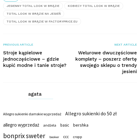
JESIENNY TOTAL LOOK W BRĄZIE
KOBIECY TOTAL LOOK W BRĄZIE
TOTAL LOOK W BRĄZIE NA JESIEŃ
TOTAL LOOK W BRĄZIE W FACTORYPRICE.EU
PREVIOUS ARTICLE
NEXT ARTICLE
Stroje kąpielowe
Welurowe dwuczęściowe
jednoczęściowe – gdzie
komplety – poszerz ofertę
kupić modne i tanie stroje?
swojego sklepu o trendy
jesieni
agata
Allegro sukienki do 50 zł
Allegro sukienki damskie wyprzedaż
allegro wyprzedaż
bershka
basic
andżela
bonprix sweter
ccc
cropp
booker