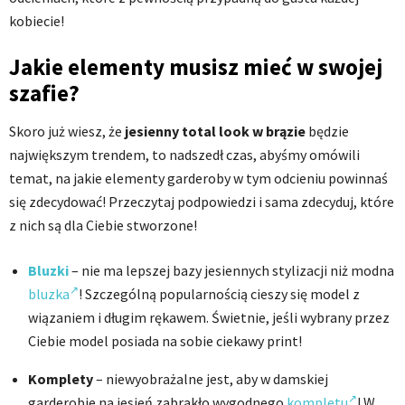
kobiecie!
Jakie elementy musisz mieć w swojej
szafie?
Skoro już wiesz, że
jesienny total look w brązie
będzie
największym trendem, to nadszedł czas, abyśmy omówili
temat, na jakie elementy garderoby w tym odcieniu powinnaś
się zdecydować! Przeczytaj podpowiedzi i sama zdecyduj, które
z nich są dla Ciebie stworzone!
Bluzki
– nie ma lepszej bazy jesiennych stylizacji niż modna
bluzka
! Szczególną popularnością cieszy się model z
wiązaniem i długim rękawem. Świetnie, jeśli wybrany przez
Ciebie model posiada na sobie ciekawy print!
Komplety
– niewyobrażalne jest, aby w damskiej
garderobie na jesień zabrakło wygodnego
kompletu
! W