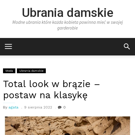
Ubrania damskie
Modne ubrania które każda kobieta powinna mieć w swojej
garderobie
Moda
Ubrania damskie
Total look w brązie –
postaw na klasykę
By
agata
9 sierpnia 2022
0