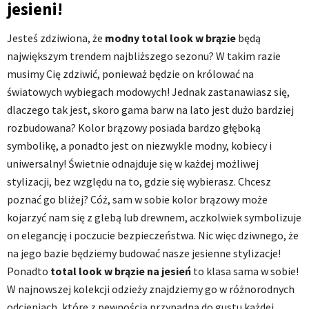
jesieni!
Jesteś zdziwiona, że
modny total look w brązie
będą
największym trendem najbliższego sezonu? W takim razie
musimy Cię zdziwić, ponieważ będzie on królować na
światowych wybiegach modowych! Jednak zastanawiasz się,
dlaczego tak jest, skoro gama barw na lato jest dużo bardziej
rozbudowana? Kolor brązowy posiada bardzo głęboką
symbolikę, a ponadto jest on niezwykle modny, kobiecy i
uniwersalny! Świetnie odnajduje się w każdej możliwej
stylizacji, bez względu na to, gdzie się wybierasz. Chcesz
poznać go bliżej? Cóż, sam w sobie kolor brązowy może
kojarzyć nam się z glebą lub drewnem, aczkolwiek symbolizuje
on elegancję i poczucie bezpieczeństwa. Nic więc dziwnego, że
na jego bazie będziemy budować nasze jesienne stylizacje!
Ponadto
total look w brązie na jesień
to klasa sama w sobie!
W najnowszej kolekcji odzieży znajdziemy go w różnorodnych
odcieniach, które z pewnością przypadną do gustu każdej