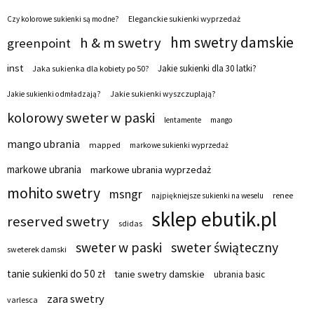
Eleganckie sukienki wyprzedaż
Czy kolorowe sukienki są modne?
hm swetry damskie
h & m swetry
greenpoint
inst
Jakie sukienki dla 30 latki?
Jaka sukienka dla kobiety po 50?
Jakie sukienki wyszczuplają?
Jakie sukienki odmładzają?
kolorowy sweter w paski
lentamente
mango
mango ubrania
mapped
markowe sukienki wyprzedaż
markowe ubrania
markowe ubrania wyprzedaż
mohito swetry
msngr
renee
najpiękniejsze sukienki na weselu
sklep ebutik.pl
reserved swetry
sdidas
sweter w paski
sweter świąteczny
sweterek damski
tanie sukienki do 50 zł
tanie swetry damskie
ubrania basic
zara swetry
varlesca