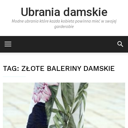
Ubrania damskie
Modne ubrania które każda kobieta powinna mieć w swojej
garderobie
TAG:
ZŁOTE BALERINY DAMSKIE