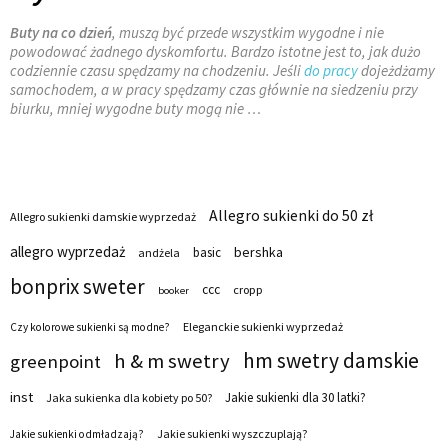
Buty na co dzień
, muszą być przede wszystkim wygodne i nie
powodować żadnego dyskomfortu. Bardzo istotne jest to, jak dużo
codziennie czasu spędzamy na chodzeniu. Jeśli
do pracy
dojeżdżamy
samochodem, a w pracy spędzamy czas głównie na siedzeniu przy
biurku, mniej wygodne buty mogą nie …
Allegro sukienki do 50 zł
Allegro sukienki damskie wyprzedaż
allegro wyprzedaż
bershka
basic
andżela
bonprix sweter
ccc
cropp
booker
Eleganckie sukienki wyprzedaż
Czy kolorowe sukienki są modne?
hm swetry damskie
h & m swetry
greenpoint
inst
Jakie sukienki dla 30 latki?
Jaka sukienka dla kobiety po 50?
Jakie sukienki wyszczuplają?
Jakie sukienki odmładzają?