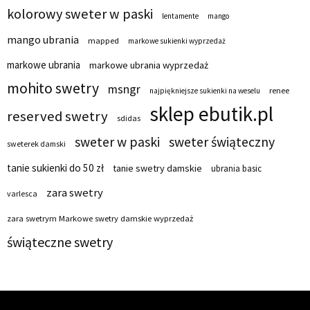
kolorowy sweter w paski
lentamente
mango
mango ubrania
mapped
markowe sukienki wyprzedaż
markowe ubrania
markowe ubrania wyprzedaż
mohito swetry
msngr
renee
najpiękniejsze sukienki na weselu
sklep ebutik.pl
reserved swetry
sdidas
sweter w paski
sweter świąteczny
sweterek damski
tanie sukienki do 50 zł
tanie swetry damskie
ubrania basic
zara swetry
varlesca
zara swetrym Markowe swetry damskie wyprzedaż
świąteczne swetry