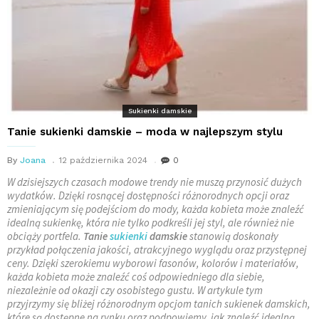
Sukienki damskie
Tanie sukienki damskie – moda w najlepszym stylu
By
Joana
12 października 2024
0
W dzisiejszych czasach modowe trendy nie muszą przynosić dużych
wydatków. Dzięki rosnącej dostępności różnorodnych opcji oraz
zmieniającym się podejściom do mody, każda kobieta może znaleźć
idealną sukienkę, która nie tylko podkreśli jej styl, ale również nie
obciąży portfela.
Tanie
sukienki
damskie
stanowią doskonały
przykład połączenia jakości, atrakcyjnego wyglądu oraz przystępnej
ceny. Dzięki szerokiemu wyborowi fasonów, kolorów i materiałów,
każda kobieta może znaleźć coś odpowiedniego dla siebie,
niezależnie od okazji czy osobistego gustu. W artykule tym
przyjrzymy się bliżej różnorodnym opcjom tanich sukienek damskich,
które są dostępne na rynku oraz podpowiemy, jak znaleźć idealną