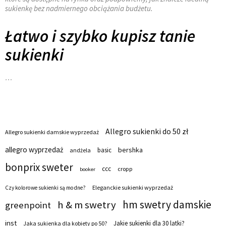
sukienkę bez nadmiernego obciążania budżetu.
Łatwo i szybko kupisz tanie
sukienki
…
Allegro sukienki do 50 zł
Allegro sukienki damskie wyprzedaż
allegro wyprzedaż
bershka
basic
andżela
bonprix sweter
ccc
cropp
booker
Eleganckie sukienki wyprzedaż
Czy kolorowe sukienki są modne?
hm swetry damskie
h & m swetry
greenpoint
inst
Jakie sukienki dla 30 latki?
Jaka sukienka dla kobiety po 50?