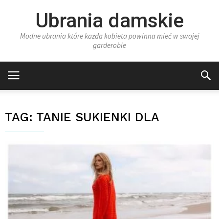
Ubrania damskie
Modne ubrania które każda kobieta powinna mieć w swojej
garderobie
TAG:
TANIE SUKIENKI DLA