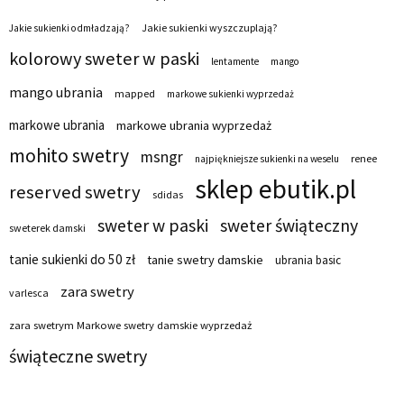
Jakie sukienki wyszczuplają?
Jakie sukienki odmładzają?
kolorowy sweter w paski
lentamente
mango
mango ubrania
mapped
markowe sukienki wyprzedaż
markowe ubrania
markowe ubrania wyprzedaż
mohito swetry
msngr
renee
najpiękniejsze sukienki na weselu
sklep ebutik.pl
reserved swetry
sdidas
sweter w paski
sweter świąteczny
sweterek damski
tanie sukienki do 50 zł
tanie swetry damskie
ubrania basic
zara swetry
varlesca
zara swetrym Markowe swetry damskie wyprzedaż
świąteczne swetry