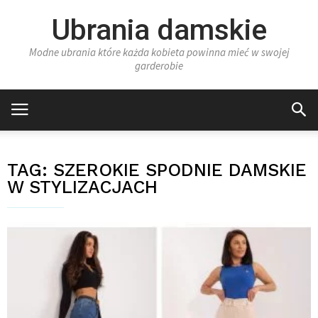
Ubrania damskie
Modne ubrania które każda kobieta powinna mieć w swojej
garderobie
TAG:
SZEROKIE SPODNIE DAMSKIE
W STYLIZACJACH