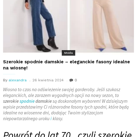
Moda
Szerokie spodnie damskie – eleganckie fasony idealne
na wiosnę!
By
alexandra
26 kwietnia 2024
0
Wiosna to czas na odświeżenie swojej garderoby. Jeśli szukasz
eleganckich, ale zarazem wygodnych opcji na nowy sezon, to
szerokie
spodnie
damskie
są doskonałym wyborem! W dzisiejszym
wpisie przedstawimy Ci różnorodne fasony tych spodni, które będą
idealne na wiosenne dni, dodając Twoim stylizacjom
niepowtarzalnego uroku
i
klasy.
Powrót do lat 70., czyli szerokie