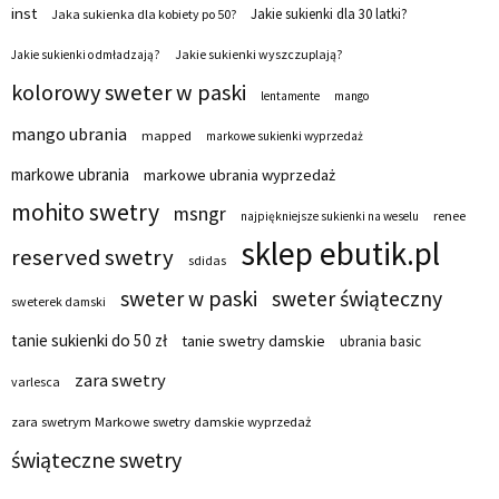
inst
Jakie sukienki dla 30 latki?
Jaka sukienka dla kobiety po 50?
Jakie sukienki wyszczuplają?
Jakie sukienki odmładzają?
kolorowy sweter w paski
lentamente
mango
mango ubrania
mapped
markowe sukienki wyprzedaż
markowe ubrania
markowe ubrania wyprzedaż
mohito swetry
msngr
renee
najpiękniejsze sukienki na weselu
sklep ebutik.pl
reserved swetry
sdidas
sweter w paski
sweter świąteczny
sweterek damski
tanie sukienki do 50 zł
tanie swetry damskie
ubrania basic
zara swetry
varlesca
zara swetrym Markowe swetry damskie wyprzedaż
świąteczne swetry