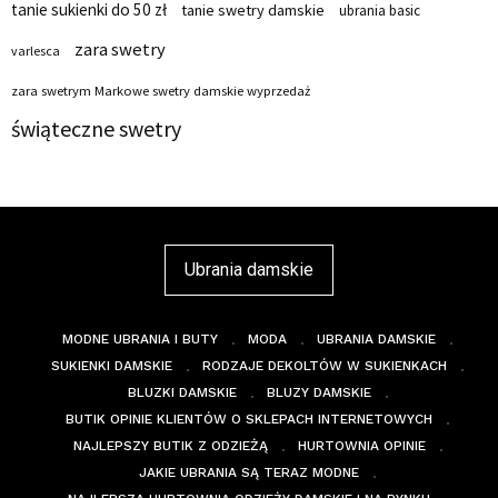
tanie sukienki do 50 zł
tanie swetry damskie
ubrania basic
zara swetry
varlesca
zara swetrym Markowe swetry damskie wyprzedaż
świąteczne swetry
Ubrania damskie
MODNE UBRANIA I BUTY
MODA
UBRANIA DAMSKIE
SUKIENKI DAMSKIE
RODZAJE DEKOLTÓW W SUKIENKACH
BLUZKI DAMSKIE
BLUZY DAMSKIE
BUTIK OPINIE KLIENTÓW O SKLEPACH INTERNETOWYCH
NAJLEPSZY BUTIK Z ODZIEŻĄ
HURTOWNIA OPINIE
JAKIE UBRANIA SĄ TERAZ MODNE