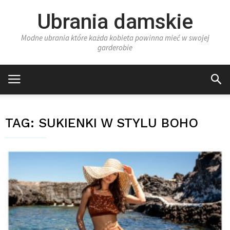
Ubrania damskie
Modne ubrania które każda kobieta powinna mieć w swojej
garderobie
TAG:
SUKIENKI W STYLU BOHO