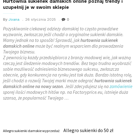
Hurtownia sukienek damskich online poznaj trendy i
uzupełnij je w swoim sklepie
By
Joana
26 stycznia 2025
0
Pozyskiwanie ciekawej odzieży damskiej to często prawdziwe
wyzwanie, zwłaszcza jeśli chodzi o oryginalne sukienki damskie.
Mamy jednak na to sposób! Sprawdź, jak
hurtownia
sukienek
damskich online
może być realnym wsparciem dla prowadzenia
Twojego biznesu.
Z pewnością każdy przedsiębiorca z branży modowej wie, jak ważną
rzeczą jest śledzenie modowych trendów. Bez tego trudno wyobrazić
sobie możliwość odniesienia biznesowego sukcesu, zwłaszcza
obecnie, gdy konkurencja na rynku jest tak duża. Bardzo istotną rolę,
jeśli chodzi o rozwój Twojej marki może odegrać
hurtownia sukienek
damskich online na nowy sezon
. Jeśli zdecydujesz się na
zamówienie
sporej ilości modowych hitów np. na Factoryprice.eu, istnieje duża
szansa, że popularność Twojego …
Allegro sukienki do 50 zł
Allegro sukienki damskie wyprzedaż