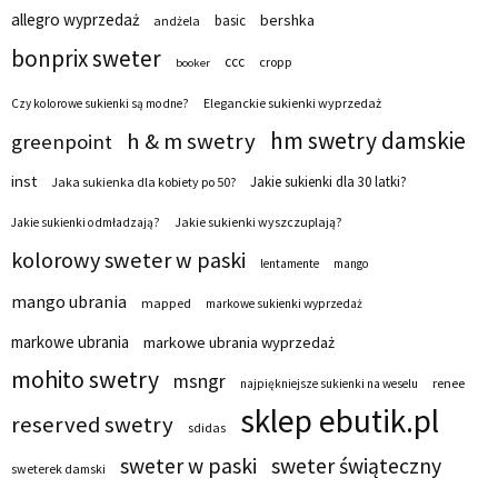
allegro wyprzedaż
bershka
basic
andżela
bonprix sweter
ccc
cropp
booker
Eleganckie sukienki wyprzedaż
Czy kolorowe sukienki są modne?
hm swetry damskie
h & m swetry
greenpoint
inst
Jakie sukienki dla 30 latki?
Jaka sukienka dla kobiety po 50?
Jakie sukienki wyszczuplają?
Jakie sukienki odmładzają?
kolorowy sweter w paski
lentamente
mango
mango ubrania
mapped
markowe sukienki wyprzedaż
markowe ubrania
markowe ubrania wyprzedaż
mohito swetry
msngr
renee
najpiękniejsze sukienki na weselu
sklep ebutik.pl
reserved swetry
sdidas
sweter w paski
sweter świąteczny
sweterek damski