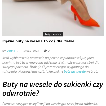
buty damskie
Piękne buty na wesele to coś dla Ciebie
By
Joana
11 lutego 2024
0
Jeśli wybierasz się na wesele na pewno zaplanowałaś już, jaka
powinna być ta wymarzona sukienka. Być może wybrałaś strój dla
swojego partnera. Brakuje Ci jeszcze czegoś wygodnego do
tańczenia. Podpowiemy dziś, jakie piękne
buty na wesele
wybrać.
Buty na wesele do sukienki czy
odwrotnie?
Pierwsze skrzypce w stylizacji na wesele gra rzecz jasna
sukienka.