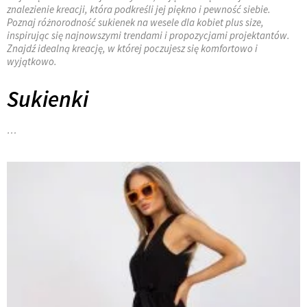
znalezienie kreacji, która podkreśli jej piękno i pewność siebie.
Poznaj różnorodność sukienek na wesele dla kobiet plus size,
inspirując się najnowszymi trendami i propozycjami projektantów.
Znajdź idealną kreację, w której poczujesz się komfortowo i
wyjątkowo.
Sukienki
…