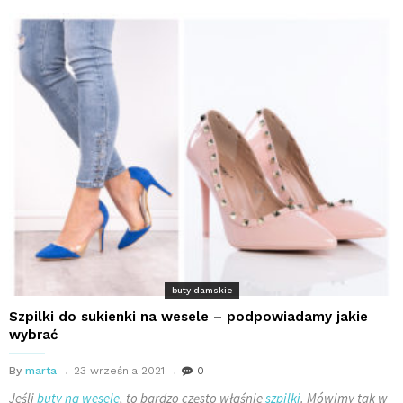
buty damskie
Szpilki do sukienki na wesele – podpowiadamy jakie
wybrać
By
marta
23 września 2021
0
Jeśli
buty na wesele
, to bardzo często właśnie
szpilki
. Mówimy tak w