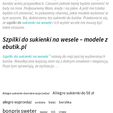
bardzo wielu przypadkach. Czasami jednak lepiej będzie zamienić te
buty na inne. Podpowiemy Wam, kiedy
i
na jakie. A jeśli nie trzeba
będzie ich zmieniać, to pokażemy również, jakie modele wybierać w
tym sezonie. Ba, dobierzemy też sukienki do butów. Przekonacie się,
że
szpilki do
sukienki na wesele
i ich wybór wcale nie muszą być
takie straszne.
Szpilki do sukienki na wesele – modele z
ebutik.pl
Szpilki do sukienki na wesele
należą do najczęściej wybieranych
butów. Nieodłącznie kojarzą nam się z dobrym smakiem i elegancją.
Poza tym sprawiają, że stylizacja …
Allegro sukienki do 50 zł
Allegro sukienki damskie wyprzedaż
allegro wyprzedaż
bershka
basic
andżela
bonprix sweter
ccc
cropp
booker