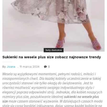
buty damskie
Sukienki na wesele plus size zobacz najnowsze trendy
By
Joana
11 marca 2024
0
Wesela są wyjątkowymi momentami, pełnymi radości, miłości i
niezapomnianych chwil. Dla każdej kobiety uczestniczenie w takiej
uroczystości stanowi nie tylko okazję do świętowania. Jest to
również możliwość wyrażenia swojego indywidualnego stylu i
elegancji poprzez odpowiedni strój. Jednakże, dla kobiet noszących
rozmiary plus size, poszukiwanie idealnej
sukienki na wesele plus
size
może czasem stanowić wyzwanie. W dzisiejszych czasach moda
staje się coraz bardziej inkluzywna, dając szansę każdej kobiecie na