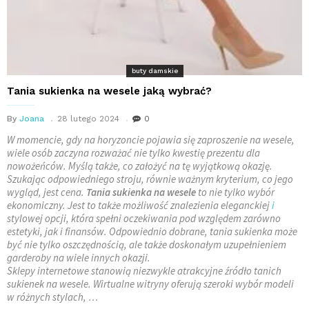
buty damskie
Tania sukienka na wesele jaką wybrać?
By
Joana
28 lutego 2024
0
W momencie, gdy na horyzoncie pojawia się zaproszenie na wesele,
wiele osób zaczyna rozważać nie tylko kwestię prezentu dla
nowożeńców. Myślą także, co założyć na tę wyjątkową okazję.
Szukając odpowiedniego stroju, równie ważnym kryterium, co jego
wygląd, jest cena.
Tania sukienka na wesele
to nie tylko wybór
ekonomiczny. Jest to także możliwość znalezienia eleganckiej
i
stylowej opcji, która spełni oczekiwania pod względem zarówno
estetyki, jak i finansów. Odpowiednio dobrane, tania sukienka może
być nie tylko oszczędnością, ale także doskonałym uzupełnieniem
garderoby na wiele innych okazji.
Sklepy internetowe stanowią niezwykle atrakcyjne źródło tanich
sukienek na wesele. Wirtualne witryny oferują szeroki wybór modeli
w różnych stylach, …