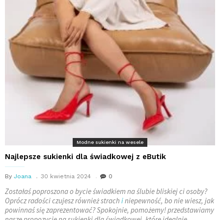
Modne sukienki na wesele
Najlepsze sukienki dla świadkowej z eButik
By
Joana
30 kwietnia 2024
0
Zostałaś poproszona o bycie świadkiem na ślubie bliskiej ci osoby?
Oprócz radości czujesz również strach
i
niepewność, bo nie wiesz, jak
powinnaś się zaprezentować? Spokojnie, pomożemy! przedstawiamy
nasze propozycje na sukienki dla świadkowej, które idealnie