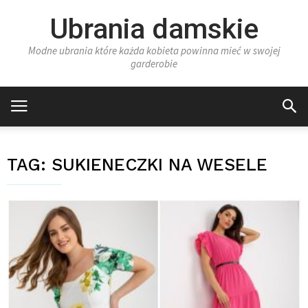
Ubrania damskie
Modne ubrania które każda kobieta powinna mieć w swojej
garderobie
TAG:
SUKIENECZKI NA WESELE