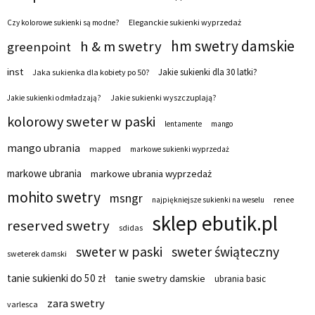
Eleganckie sukienki wyprzedaż
Czy kolorowe sukienki są modne?
hm swetry damskie
h & m swetry
greenpoint
inst
Jakie sukienki dla 30 latki?
Jaka sukienka dla kobiety po 50?
Jakie sukienki wyszczuplają?
Jakie sukienki odmładzają?
kolorowy sweter w paski
lentamente
mango
mango ubrania
mapped
markowe sukienki wyprzedaż
markowe ubrania
markowe ubrania wyprzedaż
mohito swetry
msngr
renee
najpiękniejsze sukienki na weselu
sklep ebutik.pl
reserved swetry
sdidas
sweter w paski
sweter świąteczny
sweterek damski
tanie sukienki do 50 zł
tanie swetry damskie
ubrania basic
zara swetry
varlesca