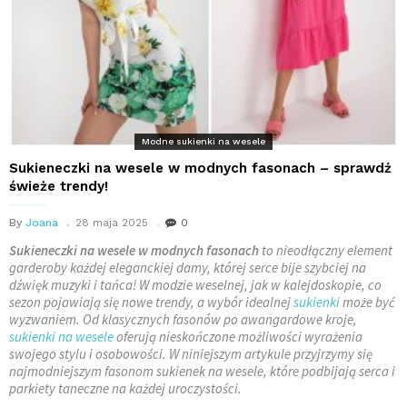
Modne sukienki na wesele
Sukieneczki na wesele w modnych fasonach – sprawdź
świeże trendy!
By
Joana
28 maja 2025
0
Sukieneczki na wesele w modnych fasonach
to nieodłączny element
garderoby każdej eleganckiej damy, której serce bije szybciej na
dźwięk muzyki i tańca! W modzie weselnej, jak w kalejdoskopie, co
sezon pojawiają się nowe trendy, a wybór idealnej
sukienki
może być
wyzwaniem. Od klasycznych fasonów po awangardowe kroje,
sukienki na wesele
oferują nieskończone możliwości wyrażenia
swojego stylu i osobowości. W niniejszym artykule przyjrzymy się
najmodniejszym fasonom sukienek na wesele, które podbijają serca i
parkiety taneczne na każdej uroczystości.