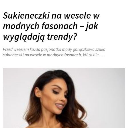
Sukieneczki na wesele w
modnych fasonach – jak
wyglądają trendy?
Przed weselem każda pasjonatka mody gorączkowo szuka
sukieneczki na wesele w modnych fasonach
, która nie …