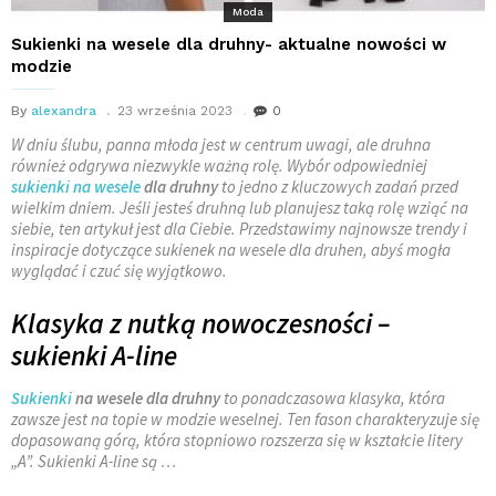
Moda
Sukienki na wesele dla druhny- aktualne nowości w
modzie
By
alexandra
23 września 2023
0
W dniu ślubu, panna młoda jest w centrum uwagi, ale druhna
również odgrywa niezwykle ważną rolę. Wybór odpowiedniej
sukienki na wesele
dla druhny
to jedno z kluczowych zadań przed
wielkim dniem. Jeśli jesteś druhną lub planujesz taką rolę wziąć na
siebie, ten artykuł jest dla Ciebie. Przedstawimy najnowsze trendy i
inspiracje dotyczące sukienek na wesele dla druhen, abyś mogła
wyglądać i czuć się wyjątkowo.
Klasyka z nutką nowoczesności –
sukienki A-line
Sukienki
na wesele dla druhny
to ponadczasowa klasyka, która
zawsze jest na topie w modzie weselnej. Ten fason charakteryzuje się
dopasowaną górą, która stopniowo rozszerza się w kształcie litery
„A”. Sukienki A-line są
…