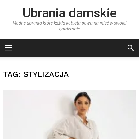
Ubrania damskie
Modne ubrania które każda kobieta powinna mieć w swojej
garderobie
TAG:
STYLIZACJA