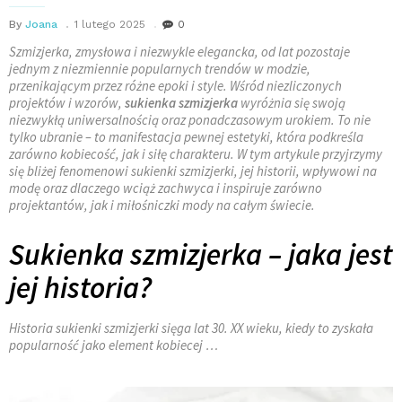
By
Joana
1 lutego 2025
0
Szmizjerka, zmysłowa i niezwykle elegancka, od lat pozostaje
jednym z niezmiennie popularnych trendów w modzie,
przenikającym przez różne epoki i style. Wśród niezliczonych
projektów i wzorów,
sukienka szmizjerka
wyróżnia się swoją
niezwykłą uniwersalnością oraz ponadczasowym urokiem. To nie
tylko ubranie – to manifestacja pewnej estetyki, która podkreśla
zarówno kobiecość, jak i siłę charakteru. W tym artykule przyjrzymy
się bliżej fenomenowi sukienki szmizjerki, jej historii, wpływowi na
modę oraz dlaczego wciąż zachwyca i inspiruje zarówno
projektantów, jak i miłośniczki mody na całym świecie.
Sukienka szmizjerka – jaka jest
jej historia?
Historia sukienki szmizjerki sięga lat 30. XX wieku, kiedy to zyskała
popularność jako element kobiecej …