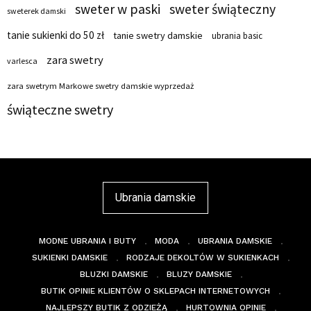
sweter w paski
sweter świąteczny
sweterek damski
tanie sukienki do 50 zł
tanie swetry damskie
ubrania basic
zara swetry
varlesca
zara swetrym Markowe swetry damskie wyprzedaż
świąteczne swetry
Ubrania damskie
MODNE UBRANIA I BUTY
MODA
UBRANIA DAMSKIE
SUKIENKI DAMSKIE
RODZAJE DEKOLTÓW W SUKIENKACH
BLUZKI DAMSKIE
BLUZY DAMSKIE
BUTIK OPINIE KLIENTÓW O SKLEPACH INTERNETOWYCH
NAJLEPSZY BUTIK Z ODZIEŻĄ
HURTOWNIA OPINIE