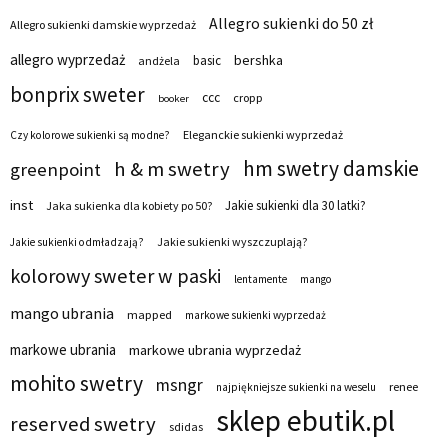
Allegro sukienki do 50 zł
Allegro sukienki damskie wyprzedaż
allegro wyprzedaż
bershka
basic
andżela
bonprix sweter
ccc
cropp
booker
Eleganckie sukienki wyprzedaż
Czy kolorowe sukienki są modne?
hm swetry damskie
h & m swetry
greenpoint
inst
Jakie sukienki dla 30 latki?
Jaka sukienka dla kobiety po 50?
Jakie sukienki wyszczuplają?
Jakie sukienki odmładzają?
kolorowy sweter w paski
lentamente
mango
mango ubrania
mapped
markowe sukienki wyprzedaż
markowe ubrania
markowe ubrania wyprzedaż
mohito swetry
msngr
renee
najpiękniejsze sukienki na weselu
sklep ebutik.pl
reserved swetry
sdidas