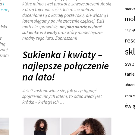
ia
i
które mimo swej prostoty, zawsze prezentuje się
mark
osnę
,
z dozą tajemniczości. Ich różne oblicza
doceniane są o każdej porze roku, ale wiosną i
moh
latem sięgamy po nie znacznie częściej. Dziś
lski
możecie sprawdzić,
na jaką okazję wybrać
najpięk
sukienkę w kwiaty
oraz który model będzie
w
modny tego lata. Zapraszam!
res
dną
sk
znaj
Sukienka i kwiaty –
łużam
najlepsze połączenie
swe
na lato!
tanie
ubrani
Jeżeli zastanawiasz się, jak przyciągnąć
spojrzenia innych latem, to odpowiedź jest
zara 
krótka – kwiaty! Ich …
świ