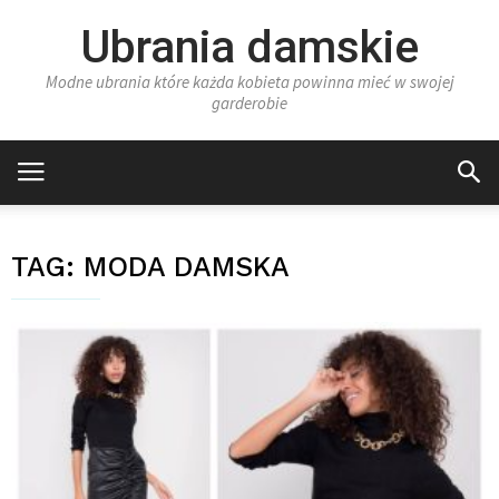
Ubrania damskie
Modne ubrania które każda kobieta powinna mieć w swojej
garderobie
TAG:
MODA DAMSKA