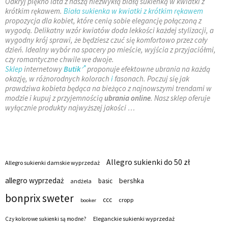
Odkryj piękno lata z naszą niezwykłą białą sukienką w kwiatki z
krótkim rękawem.
Biała sukienka w kwiatki z krótkim rękawem
propozycja dla kobiet, które cenią sobie elegancję połączoną z
wygodą. Delikatny wzór kwiatów doda lekkości każdej stylizacji, a
wygodny krój sprawi, że będziesz czuć się komfortowo przez cały
dzień. Idealny wybór na spacery po mieście, wyjścia z przyjaciółmi,
czy romantyczne chwile we dwoje.
Sklep
internetowy
Butik
proponuje efektowne ubrania
na każdą
okazję, w różnorodnych kolorach
i
fasonach. Poczuj się jak
prawdziwa kobieta będąca na bieżąco z najnowszymi trendami w
modzie i kupuj z przyjemnością
ubrania online
. Nasz sklep oferuje
wyłącznie produkty najwyższej jakości …
Allegro sukienki do 50 zł
Allegro sukienki damskie wyprzedaż
allegro wyprzedaż
bershka
basic
andżela
bonprix sweter
ccc
cropp
booker
Eleganckie sukienki wyprzedaż
Czy kolorowe sukienki są modne?