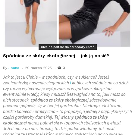
idealne portale do sprzedaży ubrań
Spódnica ze skóry ekologicznej – jak ją nosić?
By
Joana
20 marca 2025
0
Jak to jest u Ciebie – w spodniach, czy w sukience? Jesteś
zwolenniczką noszenie eleganckich
i
kobiecych spódnic na co dzień,
czy raczej wybierasz je wyłącznie na wyjątkowe okazje lub
ewentualnie wtedy, kiedy musisz? Bez względu na to, jaki masz do
nich stosunek,
spódnica ze skóry ekologicznej
zdecydowanie
powinna pojawić się w Twojej garderobie. Niedroga, efektowna,
bardzo kobieca i praktyczna – to propozycja jednej z najpiękniejszych
części garderoby damskiej. Tej wiosny
spódnica ze skóry
ekologicznej
nieraz pojawi się w topowych stylizacjach gwiazd.
Jeżeli masz na nie chrapkę, to dziś podpowiadamy, jak nosić
spódnice ze sztucznej skóry w różnych stylizacjach na co wiosnę!