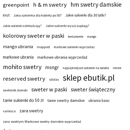
hm swetry damskie
h & m swetry
greenpoint
inst
Jakie sukienki dla 30 latki?
Jaka sukienka dla kobiety po 50?
Jakie sukienki wyszczuplają?
Jakie sukienki odmładzają?
kolorowy sweter w paski
lentamente
mango
mango ubrania
mapped
markowe sukienki wyprzedaż
markowe ubrania
markowe ubrania wyprzedaż
mohito swetry
msngr
renee
najpiękniejsze sukienki na weselu
sklep ebutik.pl
reserved swetry
sdidas
sweter w paski
sweter świąteczny
sweterek damski
tanie sukienki do 50 zł
tanie swetry damskie
ubrania basic
zara swetry
varlesca
zara swetrym Markowe swetry damskie wyprzedaż