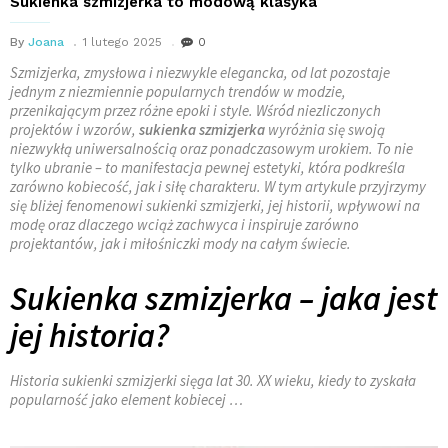
Sukienka szmizjerka to modową klasyka
By
Joana
1 lutego 2025
0
Szmizjerka, zmysłowa i niezwykle elegancka, od lat pozostaje
jednym z niezmiennie popularnych trendów w modzie,
przenikającym przez różne epoki i style. Wśród niezliczonych
projektów i wzorów,
sukienka szmizjerka
wyróżnia się swoją
niezwykłą uniwersalnością oraz ponadczasowym urokiem. To nie
tylko ubranie – to manifestacja pewnej estetyki, która podkreśla
zarówno kobiecość, jak i siłę charakteru. W tym artykule przyjrzymy
się bliżej fenomenowi sukienki szmizjerki, jej historii, wpływowi na
modę oraz dlaczego wciąż zachwyca i inspiruje zarówno
projektantów, jak i miłośniczki mody na całym świecie.
Sukienka szmizjerka – jaka jest
jej historia?
Historia sukienki szmizjerki sięga lat 30. XX wieku, kiedy to zyskała
popularność jako element kobiecej …