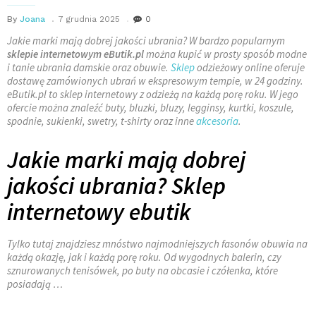
By
Joana
7 grudnia 2025
0
Jakie marki mają dobrej jakości ubrania? W bardzo popularnym
sklepie internetowym eButik.pl
można kupić w prosty sposób modne
i tanie ubrania damskie oraz obuwie.
Sklep
odzieżowy online oferuje
dostawę zamówionych ubrań w ekspresowym tempie, w 24 godziny.
eButik.pl to sklep internetowy z odzieżą na każdą porę roku. W jego
ofercie można znaleźć buty, bluzki, bluzy, legginsy, kurtki, koszule,
spodnie, sukienki, swetry, t-shirty oraz inne
akcesoria
.
Jakie marki mają dobrej
jakości ubrania? Sklep
internetowy ebutik
Tylko tutaj znajdziesz mnóstwo najmodniejszych fasonów obuwia na
każdą okazję, jak i każdą porę roku. Od wygodnych balerin, czy
sznurowanych tenisówek, po buty na obcasie i czółenka, które
posiadają …