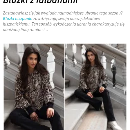
Zastanawiasz się jak wygląda najmodniejsze ubranie tego sezonu?
Bluzki hiszpanki
zawdzięczają swoją nazwę dekoltowi
hiszpańskiemu. Ten sposób wykończenia ubrania charakteryzuje się
obniżoną linią ramion i …