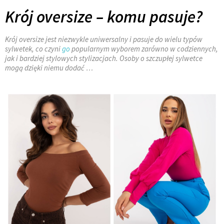
Krój oversize – komu pasuje?
Krój oversize jest niezwykle uniwersalny i pasuje do wielu typów
sylwetek, co czyni
go
popularnym wyborem zarówno w codziennych,
jak i bardziej stylowych stylizacjach. Osoby o szczupłej sylwetce
mogą dzięki niemu dodać …