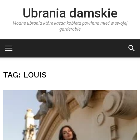
Ubrania damskie
Modne ubrania które każda kobieta powinna mieć w swojej
garderobie
TAG:
LOUIS