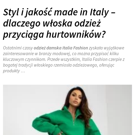
Styl i jakość made in Italy –
dlaczego włoska odzież
przyciąga hurtowników?
Ostatnimi czasy
odzież damska Italia Fashion
zyskała wyjątkowe
zainteresowanie w branży modowej, co można przypisać kilku
kluczowym czynnikom. Przede wszystkim, Italia Fashion czerpie z
bogatej tradycji włoskiego rzemiosła odzieżowego, oferując
produkty …