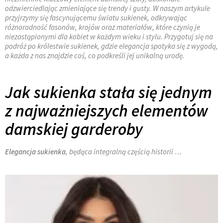
odzwierciedlając zmieniające się trendy i gusty. W naszym artykule
przyjrzymy się fascynującemu światu sukienek, odkrywając
różnorodność fasonów, krojów oraz materiałów, które czynią je
niezastąpionymi dla kobiet w każdym wieku i stylu. Przygotuj się na
podróż po królestwie sukienek, gdzie elegancja spotyka się z wygodą,
a każda z nas znajdzie coś, co podkreśli jej unikalną urodę.
Jak sukienka stała się jednym
z najważniejszych elementów
damskiej garderoby
Elegancja sukienka
, będąca integralną częścią historii …