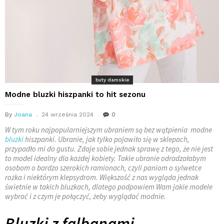
buty damskie
Modne bluzki hiszpanki to hit sezonu
By
Joana
24 września 2024
0
W tym roku najpopularniejszym ubraniem są bez wątpienia modne
bluzki
hiszpanki. Ubranie, jak tylko pojawiło się w sklepach,
przypadło mi do gustu. Zdaje sobie jednak sprawę z tego, że nie jest
to model idealny dla każdej kobiety. Takie ubranie odradzałabym
osobom o bardzo szerokich ramionach, czyli paniom o sylwetce
rożka i niektórym klepsydrom. Większość z nas wygląda jednak
świetnie w takich bluzkach, dlatego podpowiem Wam jakie modele
wybrać i z czym je połączyć, żeby wyglądać modnie.
Bluzki z falbanami