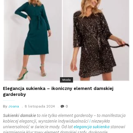
Moda
Elegancja sukienka – ikoniczny element damskiej
garderoby
By
Joana
8 listopada 2024
0
Sukienki damskie
to nie tylko element garderoby – to manifestacja
kobiecej elegancji, wyrażenie indywidualności
i
niezwykła
uniwersalność w świecie mody. Od lat
elegancja sukienka
stanowi
niezmiennie kluczowy element damskiej szafy, doskonale