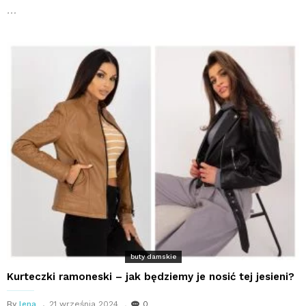
…
buty damskie
Kurteczki ramoneski – jak będziemy je nosić tej jesieni?
By
lena
21 września 2024
0