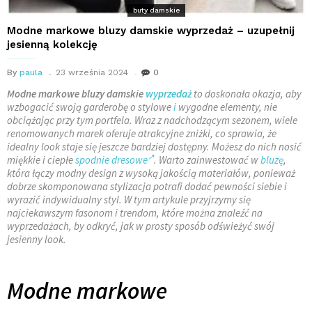
buty damskie
Modne markowe bluzy damskie wyprzedaż – uzupełnij
jesienną kolekcję
By
paula
23 września 2024
0
Modne markowe bluzy damskie
wyprzedaż
to doskonała okazja, aby
wzbogacić swoją garderobę o stylowe
i
wygodne elementy, nie
obciążając przy tym portfela. Wraz z nadchodzącym sezonem, wiele
renomowanych marek oferuje atrakcyjne zniżki, co sprawia, że
idealny look staje się jeszcze bardziej dostępny. Możesz do nich nosić
miękkie i ciepłe
spodnie dresowe
. Warto zainwestować w
bluzę
,
która łączy modny design z wysoką jakością materiałów, ponieważ
dobrze skomponowana stylizacja potrafi dodać pewności siebie i
wyrazić indywidualny styl. W tym artykule przyjrzymy się
najciekawszym fasonom i trendom, które można znaleźć na
wyprzedażach, by odkryć, jak w prosty sposób odświeżyć swój
jesienny look.
Modne markowe