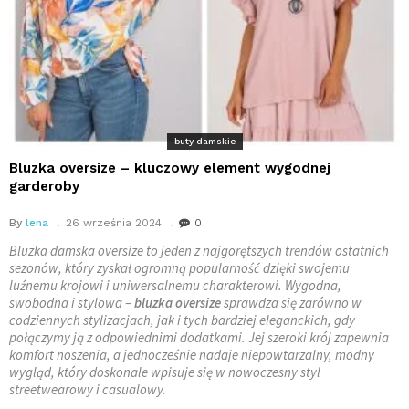
buty damskie
Bluzka oversize – kluczowy element wygodnej
garderoby
By
lena
26 września 2024
0
Bluzka damska oversize to jeden z najgorętszych trendów ostatnich
sezonów, który zyskał ogromną popularność dzięki swojemu
luźnemu krojowi i uniwersalnemu charakterowi. Wygodna,
swobodna i stylowa –
bluzka oversize
sprawdza się zarówno w
codziennych stylizacjach, jak i tych bardziej eleganckich, gdy
połączymy ją z odpowiednimi dodatkami. Jej szeroki krój zapewnia
komfort noszenia, a jednocześnie nadaje niepowtarzalny, modny
wygląd, który doskonale wpisuje się w nowoczesny styl
streetwearowy i casualowy.