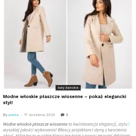
buty damskie
Modne włoskie płaszcze wiosenne – pokaż elegancki
styl!
By
paula
17 września 2024
0
Modne włoskie płaszcze wiosenne
to kwintesencja elegancji, stylu
i
wysokiej jakości wykonania! Włoscy projektanci słyną z tworzenia
okryć, które łączą w sobie klasyczne kroje z nowoczesnymi detalami,