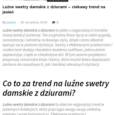
Luźne swetry damskie z dziurami – ciekawy trend na
jesień
By
paula
25 września 2024
0
Luźne swetry damskie z dziurami
to jeden z najgorętszych trendów
nowej kolekcji jesiennej. Ten oryginalny fason łączy w sobie wygodę,
nonszalancję
i
odrobinę rockowego stylu, dzięki czemu idealnie
wpisuje się w jesienne stylizacje. Swetry z efektownymi przetarciami i
rozdarciami dodają charakteru każdemu outfitowi, jednocześnie
zapewniając ciepło w chłodniejsze dni. W tym sezonie projektanci
proponują różnorodne kroje i kolory, które można łatwo dopasować
zarówno do casualowych, jak i bardziej odważnych stylizacji.
Co to za trend na luźne swetry
damskie z dziurami?
Luźne swetry damskie z dziurami
to obecnie najgorętszy trend w
jesiennych kolekcjach, który przyciąga uwagę swoją unikalną
estetyką i wszechstronnością. Efektowne przetarcia i …