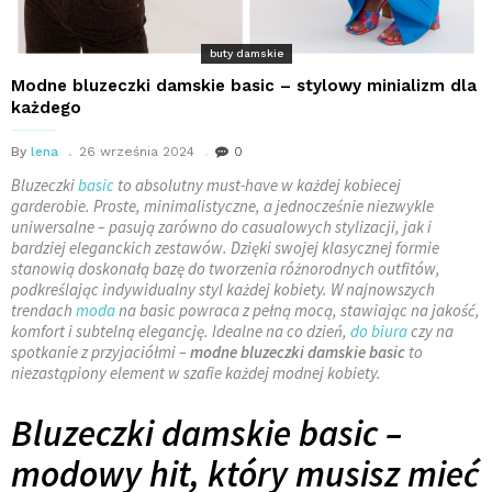
buty damskie
Modne bluzeczki damskie basic – stylowy minializm dla
każdego
By
lena
26 września 2024
0
Bluzeczki
basic
to absolutny must-have w każdej kobiecej
garderobie. Proste, minimalistyczne, a jednocześnie niezwykle
uniwersalne – pasują zarówno do casualowych stylizacji, jak i
bardziej eleganckich zestawów. Dzięki swojej klasycznej formie
stanowią doskonałą bazę do tworzenia różnorodnych outfitów,
podkreślając indywidualny styl każdej kobiety. W najnowszych
trendach
moda
na basic powraca z pełną mocą, stawiając na jakość,
komfort i subtelną elegancję. Idealne na co dzień,
do biura
czy na
spotkanie z przyjaciółmi –
modne bluzeczki damskie basic
to
niezastąpiony element w szafie każdej modnej kobiety.
Bluzeczki damskie basic –
modowy hit, który musisz mieć