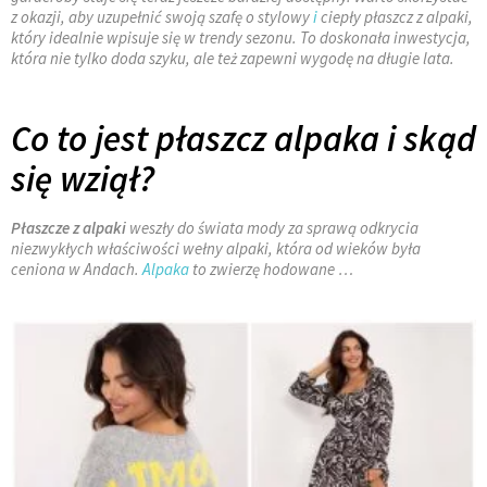
z okazji, aby uzupełnić swoją szafę o stylowy
i
ciepły płaszcz z alpaki,
który idealnie wpisuje się w trendy sezonu. To doskonała inwestycja,
która nie tylko doda szyku, ale też zapewni wygodę na długie lata.
Co to jest płaszcz alpaka i skąd
się wziął?
Płaszcze z alpaki
weszły do świata mody za sprawą odkrycia
niezwykłych właściwości wełny alpaki, która od wieków była
ceniona w Andach.
Alpaka
to zwierzę hodowane …