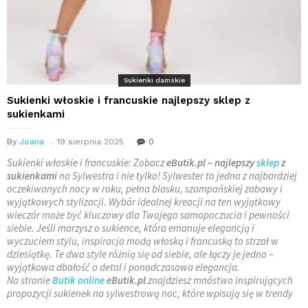
Sukienki damskie
Sukienki włoskie i francuskie najlepszy sklep z
sukienkami
By
Joana
19 sierpnia 2025
0
Sukienki włoskie i francuskie: Zobacz
eButik.pl – najlepszy
sklep
z
sukienkami
na Sylwestra i nie tylko! Sylwester to jedna z najbardziej
oczekiwanych nocy w roku, pełna blasku, szampańskiej zabawy i
wyjątkowych stylizacji. Wybór idealnej kreacji na ten wyjątkowy
wieczór może być kluczowy dla Twojego samopoczucia i pewności
siebie. Jeśli marzysz o sukience, która emanuje elegancją i
wyczuciem stylu, inspiracja modą włoską i francuską to strzał w
dziesiątkę. Te dwa style różnią się od siebie, ale łączy je jedno –
wyjątkowa dbałość o detal i ponadczasowa elegancja.
Na stronie
Butik online
eButik.pl
znajdziesz mnóstwo inspirujących
propozycji sukienek na sylwestrową noc, które wpisują się w trendy
…