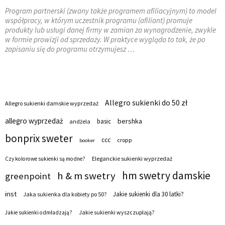
Program partnerski (zwany także programem afiliacyjnym) to model
współpracy, w którym uczestnik programu (afiliant) promuje
produkty lub usługi danej firmy w zamian za wynagrodzenie, zwykle
w formie prowizji od sprzedaży. W praktyce wygląda to tak, że po
zapisaniu się do programu otrzymujesz …
Allegro sukienki do 50 zł
Allegro sukienki damskie wyprzedaż
allegro wyprzedaż
bershka
basic
andżela
bonprix sweter
ccc
cropp
booker
Eleganckie sukienki wyprzedaż
Czy kolorowe sukienki są modne?
hm swetry damskie
h & m swetry
greenpoint
inst
Jakie sukienki dla 30 latki?
Jaka sukienka dla kobiety po 50?
Jakie sukienki wyszczuplają?
Jakie sukienki odmładzają?