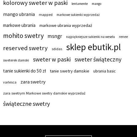
kolorowy sweter w paski
lentamente
mango
mango ubrania
mapped
markowe sukienki wyprzedaż
markowe ubrania
markowe ubrania wyprzedaż
mohito swetry
msngr
renee
najpiękniejsze sukienki na weselu
sklep ebutik.pl
reserved swetry
sdidas
sweter w paski
sweter świąteczny
sweterek damski
tanie sukienki do 50 zł
tanie swetry damskie
ubrania basic
zara swetry
varlesca
zara swetrym Markowe swetry damskie wyprzedaż
świąteczne swetry