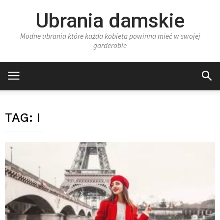
Ubrania damskie
Modne ubrania które każda kobieta powinna mieć w swojej
garderobie
TAG:
I