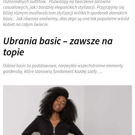
różnorodnych outfitów. Pozwalają na tworzenie zarówno
casualowych, jak i bardziej eleganckich stylizacji. Przyjrzyjmy się
bliżej różnym możliwościom stylizacji krótkich spodenek damskich
basic. Jak również omówimy, dlaczego są one tak popularne wśród
kobiet na całym świecie.
Ubrania basic – zawsze na
topie
Odzież basic to podstawowe, niezwykle wszechstronne elementy
garderoby, które stanowią fundament każdej szafy. …