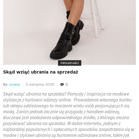
Aktualności
Skąd wziąć ubrania na sprzedaż
By
Joana
5 sierpnia 2025
0
Skąd wziąć ubrania na sprzedaż? Pomysły i inspiracje na modowe
stylizacje z hurtowni odzieży online. Prowadzenie własnego butiku
lub sklepu odzieżowego to marzenie wielu osób pasjonujących się
modą. Zanim jednak zacznie się przygodę z handlem odzieżą,
kluczowe jest znalezienie odpowiedniego źródła, z którego można
pozyskiwać ubrania na sprzedaż. W dobie internetu, jednym z
najbardziej popularnych i opłacalnych sposobów zaopatrzenia się w
modne i stylowe ubrania są hurtownie odzieżowe online, takie jak