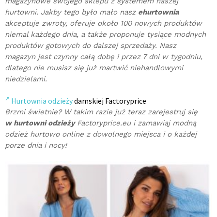
magazynowe swojego sklepu z systemem naszej
hurtowni. Jakby tego było mało nasz
ehurtownia
akceptuje zwroty, oferuje około 100 nowych produktów
niemal każdego dnia, a także proponuje tysiące modnych
produktów gotowych do dalszej sprzedaży. Nasz
magazyn jest czynny całą dobę i przez 7 dni w tygodniu,
dlatego nie musisz się już martwić niehandlowymi
niedzielami.
Hurtownia odzieży
damskiej Factoryprice
Brzmi świetnie? W takim razie już teraz zarejestruj się
w hurtowni odzieży
Factoryprice.eu i zamawiaj modną
odzież hurtowo online z dowolnego miejsca i o każdej
porze dnia i nocy!