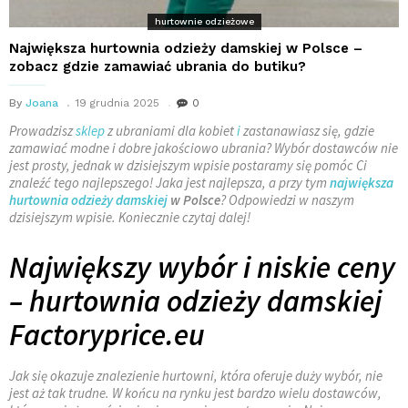
hurtownie odzieżowe
Największa hurtownia odzieży damskiej w Polsce –
zobacz gdzie zamawiać ubrania do butiku?
By
Joana
19 grudnia 2025
0
Prowadzisz
sklep
z ubraniami dla kobiet
i
zastanawiasz się, gdzie
zamawiać modne i dobre jakościowo ubrania? Wybór dostawców nie
jest prosty, jednak w dzisiejszym wpisie postaramy się pomóc Ci
znaleźć tego najlepszego! Jaka jest najlepsza, a przy tym
największa
hurtownia odzieży damskiej
w Polsce
? Odpowiedzi w naszym
dzisiejszym wpisie. Koniecznie czytaj dalej!
Największy wybór i niskie ceny
– hurtownia odzieży damskiej
Factoryprice.eu
Jak się okazuje znalezienie hurtowni, która oferuje duży wybór, nie
jest aż tak trudne. W końcu na rynku jest bardzo wielu dostawców,