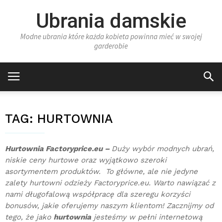
Ubrania damskie
Modne ubrania które każda kobieta powinna mieć w swojej
garderobie
TAG:
HURTOWNIA
Hurtownia Factoryprice.eu –
Duży wybór modnych ubrań,
niskie ceny hurtowe oraz wyjątkowo szeroki
asortymentem produktów. To główne, ale nie jedyne
zalety hurtowni odzieży Factoryprice.eu. Warto nawiązać z
nami długofalową współpracę dla szeregu korzyści
bonusów, jakie oferujemy naszym klientom! Zacznijmy od
tego, że jako
hurtownia
jesteśmy w pełni internetową