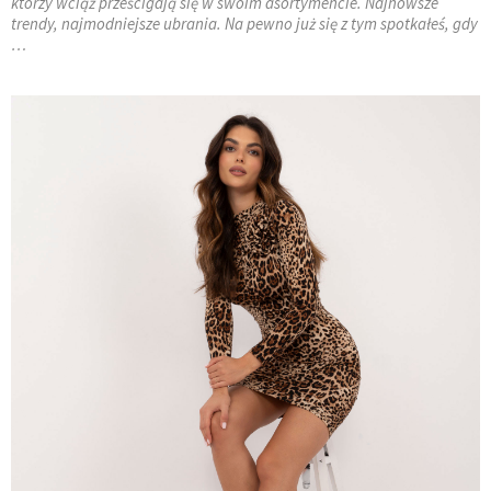
którzy wciąż prześcigają się w swoim asortymencie. Najnowsze
trendy, najmodniejsze ubrania. Na pewno już się z tym spotkałeś, gdy
…