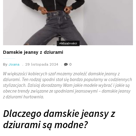
Aktualności
Damskie jeansy z dziurami
By
Joana
29 listopada 2024
0
W większości kobiecych szaf możemy znaleźć damskie jeansy z
dziurami. Ten rodzaj spodni stał się bardzo popularny w codziennych
stylizacjach. Dzisiaj doradzamy Wam jakie modele
wybrać i jakie są
obecne trendy związane ze spodniami jeansowymi – damskie jeansy
z dziurami hurtownia.
Dlaczego damskie jeansy z
dziurami są modne?