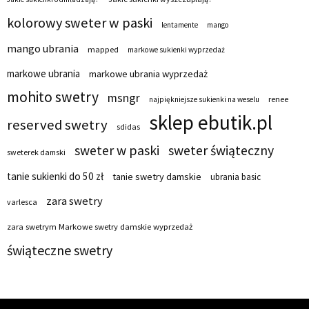
kolorowy sweter w paski
lentamente
mango
mango ubrania
mapped
markowe sukienki wyprzedaż
markowe ubrania
markowe ubrania wyprzedaż
mohito swetry
msngr
renee
najpiękniejsze sukienki na weselu
sklep ebutik.pl
reserved swetry
sdidas
sweter w paski
sweter świąteczny
sweterek damski
tanie sukienki do 50 zł
tanie swetry damskie
ubrania basic
zara swetry
varlesca
zara swetrym Markowe swetry damskie wyprzedaż
świąteczne swetry