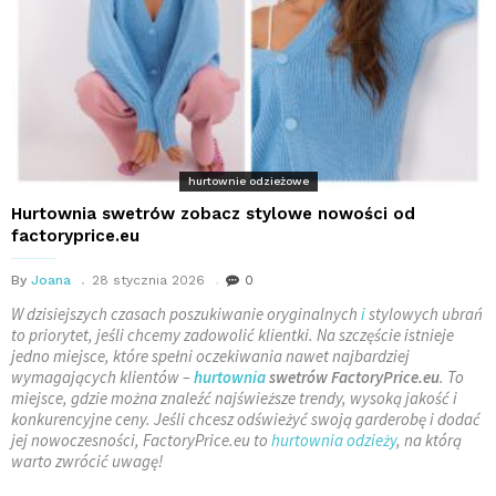
hurtownie odzieżowe
Hurtownia swetrów zobacz stylowe nowości od
factoryprice.eu
By
Joana
28 stycznia 2026
0
W dzisiejszych czasach poszukiwanie oryginalnych
i
stylowych ubrań
to priorytet, jeśli chcemy zadowolić klientki. Na szczęście istnieje
jedno miejsce, które spełni oczekiwania nawet najbardziej
wymagających klientów –
hurtownia
swetrów
FactoryPrice.eu
. To
miejsce, gdzie można znaleźć najświeższe trendy, wysoką jakość i
konkurencyjne ceny. Jeśli chcesz odświeżyć swoją garderobę i dodać
jej nowoczesności, FactoryPrice.eu to
hurtownia odzieży
, na którą
warto zwrócić uwagę!