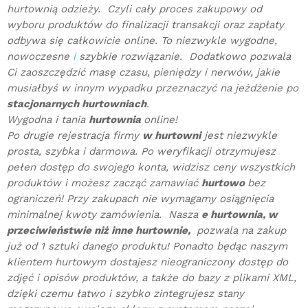
hurtownią odzieży. Czyli cały proces zakupowy od
wyboru produktów do finalizacji transakcji oraz zapłaty
odbywa się całkowicie online. To niezwykle wygodne,
nowoczesne
i
szybkie rozwiązanie. Dodatkowo pozwala
Ci zaoszczędzić masę czasu, pieniędzy i nerwów, jakie
musiałbyś w innym wypadku przeznaczyć na jeżdżenie po
stacjonarnych hurtowniach
.
Wygodna i tania
hurtownia
online!
Po drugie rejestracja firmy
w hurtowni
jest niezwykle
prosta, szybka i darmowa. Po weryfikacji otrzymujesz
pełen dostęp do swojego konta, widzisz ceny wszystkich
produktów i możesz zacząć zamawiać
hurtowo
bez
ograniczeń! Przy zakupach nie wymagamy osiągnięcia
minimalnej kwoty zamówienia. Nasza
e hurtownia, w
przeciwieństwie niż inne hurtownie,
pozwala na zakup
już od 1 sztuki danego produktu! Ponadto będąc naszym
klientem hurtowym dostajesz nieograniczony dostęp do
zdjęć i opisów produktów, a także do bazy z plikami XML,
dzięki czemu łatwo i szybko zintegrujesz stany