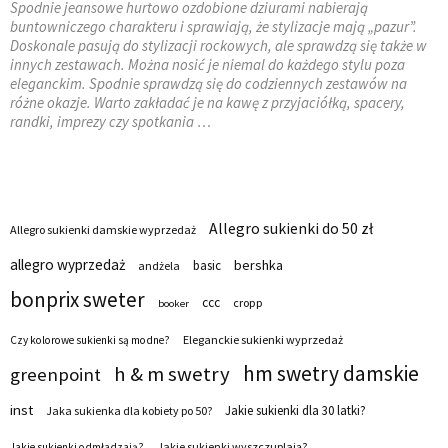
Spodnie jeansowe hurtowo ozdobione dziurami nabierają
buntowniczego charakteru i sprawiają, że stylizacje mają „pazur”.
Doskonale pasują do stylizacji rockowych, ale sprawdzą się także w
innych zestawach. Można nosić je niemal do każdego stylu poza
eleganckim. Spodnie sprawdzą się do codziennych zestawów na
różne okazje. Warto zakładać je na kawę z przyjaciółką, spacery,
randki, imprezy czy spotkania …
Allegro sukienki do 50 zł
Allegro sukienki damskie wyprzedaż
allegro wyprzedaż
bershka
basic
andżela
bonprix sweter
ccc
cropp
booker
Eleganckie sukienki wyprzedaż
Czy kolorowe sukienki są modne?
hm swetry damskie
h & m swetry
greenpoint
inst
Jakie sukienki dla 30 latki?
Jaka sukienka dla kobiety po 50?
Jakie sukienki wyszczuplają?
Jakie sukienki odmładzają?