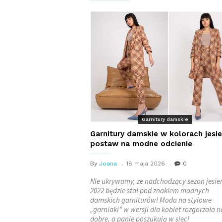
Garnitury damskie
Garnitury damskie w kolorach jesie
postaw na modne odcienie
By
Joana
18 maja 2026
0
Nie ukrywamy, że nadchodzący sezon jesie
2022 będzie stał pod znakiem modnych
damskich garniturów! Moda na stylowe
„garniaki” w wersji dla kobiet rozgorzała n
dobre, a panie poszukują w sieci