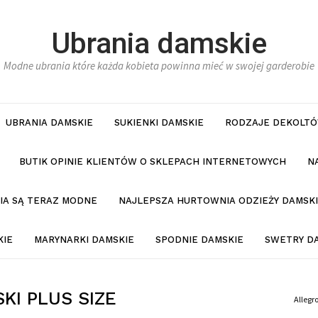
Ubrania damskie
Modne ubrania które każda kobieta powinna mieć w swojej garderobie
UBRANIA DAMSKIE
SUKIENKI DAMSKIE
RODZAJE DEKOLTÓ
BUTIK OPINIE KLIENTÓW O SKLEPACH INTERNETOWYCH
N
NIA SĄ TERAZ MODNE
NAJLEPSZA HURTOWNIA ODZIEŻY DAMSKI
KIE
MARYNARKI DAMSKIE
SPODNIE DAMSKIE
SWETRY D
KI PLUS SIZE
Allegr