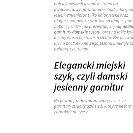
najciekawszych fasonów. Trend na
dwuczęściowy garnitur przechodzi dalej n
jesień, zmieniając tylko kolorystykę oraz
długość nogawek z szortów na długie spod
Zobacz już dziś jak prezentują się
najmodni
garnitury damskie
sezonu oraz na jakie kol
fasony warto postawić jesienią! Nie pozwól
już na początku nowego sezonu umknęły C
najgorętsze trendy.
Elegancki miejski
szyk, czyli damski
jesienny garnitur
Na pewno już dawno zauważyłyście, że
garnitury straciły dziś swój klasycznie for
charakter na rzecz …