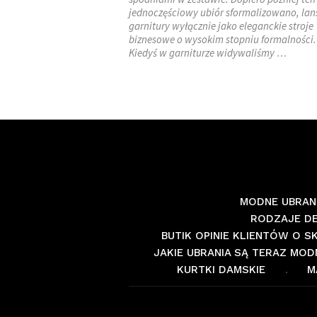
jednoczęściowy ubiór sformalizowano, lan
garnitury wyłącznie jako eleganckie stroje
biznesowe o wysokim stopniu formalności.
Kiedyś w garniturze widywaliśmy …
MODNE UBRANI
RODZAJE D
BUTIK OPINIE KLIENTÓW O 
JAKIE UBRANIA SĄ TERAZ MOD
KURTKI DAMSKIE
M