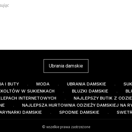
sując
Ubrania damskie
A I BUTY
MODA
UBRANIA DAMSKIE
SUK
EKOLTÓW W SUKIENKACH
BLUZKI DAMSKIE
BL
SKLEPACH INTERNETOWYCH
NAJLEPSZY BUTIK Z ODZI
NE
NAJLEPSZA HURTOWNIA ODZIEŻY DAMSKIEJ NA R
ARYNARKI DAMSKIE
SPODNIE DAMSKIE
SWETR
© wszelkie prawa zastrzeżone