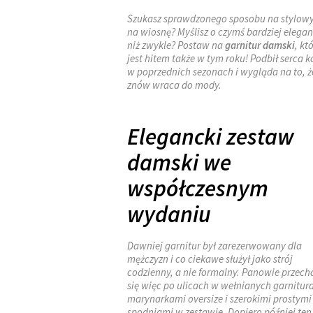
Szukasz sprawdzonego sposobu na stylowy
na wiosnę? Myślisz o czymś bardziej elega
niż zwykle? Postaw na
garnitur damski
, kt
jest hitem także w tym roku! Podbił serca k
w poprzednich sezonach i wygląda na to, ż
znów wraca do mody.
Elegancki zestaw
damski we
współczesnym
wydaniu
Dawniej garnitur był zarezerwowany dla
mężczyzn i co ciekawe służył jako strój
codzienny, a nie formalny. Panowie przech
się więc po ulicach w wełnianych garnitur
marynarkami oversize i szerokimi prostymi
spodniami w zestawie. Dopiero później ten