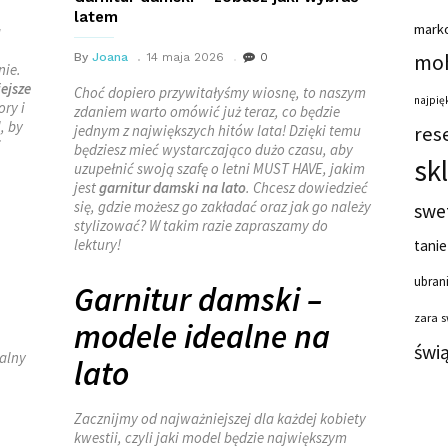
latem
mark
a
moh
By
Joana
14 maja 2026
0
nie.
ejsze
Choć dopiero przywitałyśmy wiosnę, to naszym
najpięk
ory i
zdaniem warto omówić już teraz, co będzie
, by
jednym z największych hitów lata! Dzięki temu
res
i
będziesz mieć wystarczająco dużo czasu, aby
sk
uzupełnić swoją szafę o letni MUST HAVE, jakim
jest
garnitur damski na lato
. Chcesz dowiedzieć
się, gdzie możesz go zakładać oraz jak go należy
swe
stylizować? W takim razie zapraszamy do
lektury!
tanie
ubrani
Garnitur damski –
zara 
modele idealne na
świ
malny
lato
Zacznijmy od najważniejszej dla każdej kobiety
kwestii, czyli jaki model będzie największym