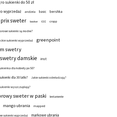
ro sukienki do 50 zł
ro wyprzedaż
bershka
basic
andżela
prix sweter
ccc
cropp
booker
lorowe sukienki są modne?
greenpoint
ckie sukienki wyprzedaż
 m swetry
swetry damskie
inst
ukienka dla kobiety po 50?
sukienki dla 30 latki?
Jakie sukienki odmładzają?
sukienki wyszczuplają?
orowy sweter w paski
lentamente
mango ubrania
mapped
markowe ubrania
e sukienki wyprzedaż