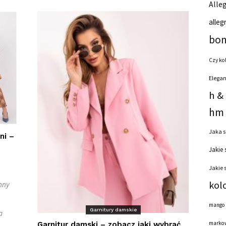
Alleg
alleg
bon
Czy ko
Elegan
h &
hm 
Jaka s
ni –
Jakie 
Jakie 
kol
nny
mango
Garnitury damskie
a
markow
Garnitur damski – zobacz jaki wybrać