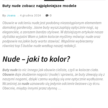
Buty nude zobacz najpiękniejsze modele
By
Joana
4 grudnia 2024
0
Obuwie w odcieniu nude jest podobną niezastąpionym elementem
damskiej garderoby. Jasne buty wyszczuplają optycznie nogi, są
eleganckie, a zarazem bardzo stylowe. W dzisiejszym artykule nasza
stylistka wyjaśni Wam o jakim kolorze myślimy mówiąc nude oraz
podpowie na jakie buty warto stawiać. Wspólnie wybierzemy
również top 5 butów nude według naszej redakcji.
Nude – jaki to kolor?
Buty nude
to nic innego jak obuwie cieliste, czyli w kolorze ciała.
Obuwie
daje złudzenie nagości (nude) i sprawia, że buty zlewają się z
naszymi nogami, dzięki czemu wydają się one optycznie wydłużone.
Wcześniej za
nude
uznawało się jedynie odcienie beżowe czy écru.
Obecnie, między innymi przez słynną …