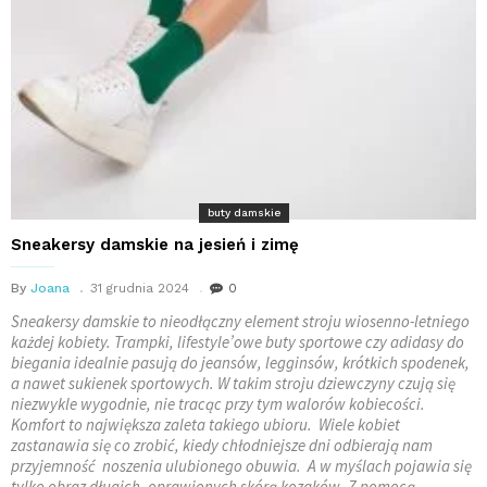
buty damskie
Sneakersy damskie na jesień i zimę
By
Joana
31 grudnia 2024
0
Sneakersy damskie to nieodłączny element stroju wiosenno-letniego
każdej kobiety. Trampki, lifestyle’owe buty sportowe czy adidasy do
biegania idealnie pasują do jeansów, legginsów, krótkich spodenek,
a nawet sukienek sportowych. W takim stroju dziewczyny czują się
niezwykle wygodnie, nie tracąc przy tym walorów kobiecości.
Komfort to największa zaleta takiego ubioru. Wiele kobiet
zastanawia się co zrobić, kiedy chłodniejsze dni odbierają nam
przyjemność noszenia ulubionego obuwia. A w myślach pojawia się
tylko obraz długich, oprawionych skórą kozaków. Z pomocą