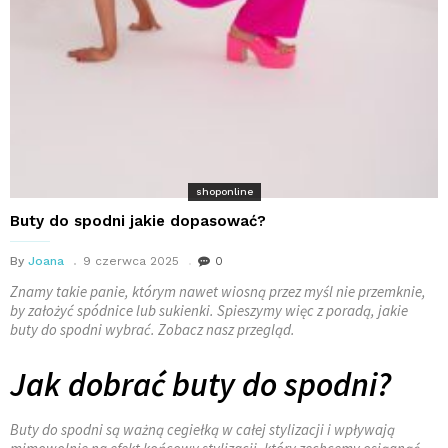
shoponline
Buty do spodni jakie dopasować?
By
Joana
9 czerwca 2025
0
Znamy takie panie, którym nawet wiosną przez myśl nie przemknie,
by założyć spódnice lub sukienki. Spieszymy więc z poradą, jakie
buty do spodni wybrać. Zobacz nasz przegląd.
Jak dobrać buty do spodni?
Buty do spodni są ważną cegiełką w całej stylizacji i wpływają