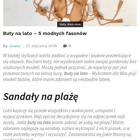
buty damskie
Buty na lato – 5 modnych fasonów
By
Joana
27 stycznia 2025
0
W każdej stylizacji warto zadbać o wygodne i pięknie prezentujące
się obuwie. Kocham buty, nie wyobrażam sobie swojej garderoby bez
ulubionych modeli. Muszę jednak przyznać, że najwięcej par jest
przeznaczonych na letnią aurę.
Buty na lato
– Wybrałam dla Was pięć
modeli butów, które moim zdaniem są niezbędne latem.
Sandały na plażę
Lato kojarzy się przede wszystkim z wakacjami, urlopami i
wypoczynkiem. Najczęściej decydujemy się na odpoczynek nad
wodą. Jakie
buty na lato
warto zabrać ze sobą na plażę? Moim
zdaniem najlepsze są sandały. Łatwo wytrzepać z nich piasek, a w
razie potrzeby wymyć i wysuszyć. Zastanawiasz się jakie fasony są