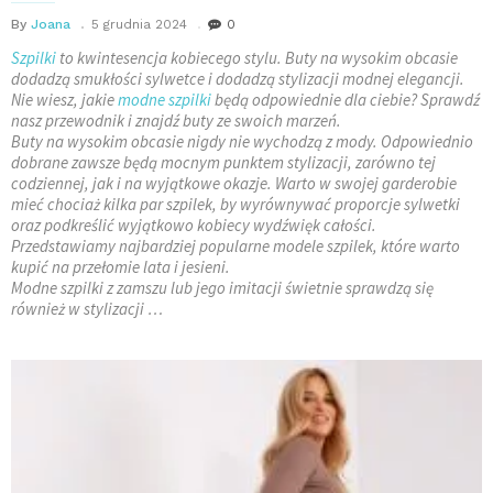
By
Joana
5 grudnia 2024
0
Szpilki
to kwintesencja kobiecego stylu. Buty na wysokim obcasie
dodadzą smukłości sylwetce i dodadzą stylizacji modnej elegancji.
Nie wiesz, jakie
modne szpilki
będą odpowiednie dla ciebie? Sprawdź
nasz przewodnik i znajdź buty ze swoich marzeń.
Buty na wysokim obcasie nigdy nie wychodzą z mody. Odpowiednio
dobrane zawsze będą mocnym punktem stylizacji, zarówno tej
codziennej, jak i na wyjątkowe okazje. Warto w swojej garderobie
mieć chociaż kilka par szpilek, by wyrównywać proporcje sylwetki
oraz podkreślić wyjątkowo kobiecy wydźwięk całości.
Przedstawiamy najbardziej popularne modele szpilek, które warto
kupić na przełomie lata i jesieni.
Modne szpilki z zamszu lub jego imitacji świetnie sprawdzą się
również w stylizacji …