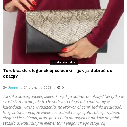
Torebki damskie
Torebka do eleganckiej sukienki – jak ją dobrać do
okazji?
By
Joana
24 sierpnia 2025
0
Torebka do eleganckiej sukienki – jak ją dobrać do okazji? Nie tylko w
czasie karnawału, ale także podczas całego roku miewamy w
kalendarzu ważne wydarzenia, na których chcemy ładnie wyglądać.
Nie jest tajemnicą, że większość kobiet na specjalne okazje wybiera
eleganckie sukienki, które potrzebują modnych dodatków do pełni
szczęścia. Naturalnymi elementami eleganckiego stroju są