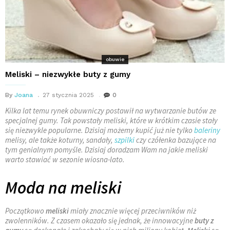
obuwie
Meliski – niezwykłe buty z gumy
By
Joana
27 stycznia 2025
0
Kilka lat temu rynek obuwniczy postawił na wytwarzanie butów ze
specjalnej gumy. Tak powstały meliski, które w krótkim czasie stały
się niezwykle popularne. Dzisiaj możemy kupić już nie tylko
baleriny
melisy, ale także koturny, sandały,
szpilki
czy czółenka bazujące na
tym genialnym pomyśle. Dzisiaj doradzam Wam na jakie meliski
warto stawiać w sezonie wiosna-lato.
Moda na meliski
Początkowo
meliski
miały znacznie więcej przeciwników niż
zwolenników. Z czasem okazało się jednak, że innowacyjne
buty z