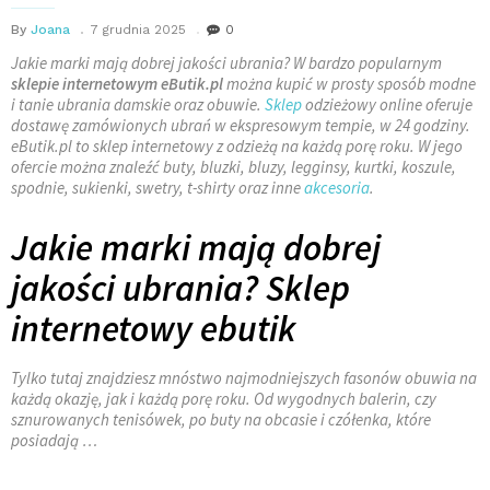
By
Joana
7 grudnia 2025
0
Jakie marki mają dobrej jakości ubrania? W bardzo popularnym
sklepie internetowym eButik.pl
można kupić w prosty sposób modne
i tanie ubrania damskie oraz obuwie.
Sklep
odzieżowy online oferuje
dostawę zamówionych ubrań w ekspresowym tempie, w 24 godziny.
eButik.pl to sklep internetowy z odzieżą na każdą porę roku. W jego
ofercie można znaleźć buty, bluzki, bluzy, legginsy, kurtki, koszule,
spodnie, sukienki, swetry, t-shirty oraz inne
akcesoria
.
Jakie marki mają dobrej
jakości ubrania? Sklep
internetowy ebutik
Tylko tutaj znajdziesz mnóstwo najmodniejszych fasonów obuwia na
każdą okazję, jak i każdą porę roku. Od wygodnych balerin, czy
sznurowanych tenisówek, po buty na obcasie i czółenka, które
posiadają …