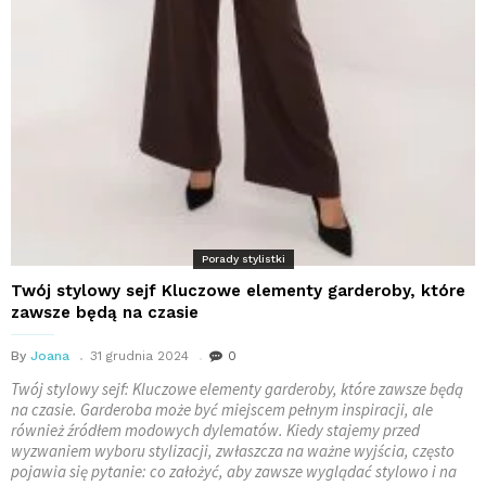
Porady stylistki
Twój stylowy sejf Kluczowe elementy garderoby, które
zawsze będą na czasie
By
Joana
31 grudnia 2024
0
Twój stylowy sejf: Kluczowe elementy garderoby, które zawsze będą
na czasie. Garderoba może być miejscem pełnym inspiracji, ale
również źródłem modowych dylematów. Kiedy stajemy przed
wyzwaniem wyboru stylizacji, zwłaszcza na ważne wyjścia, często
pojawia się pytanie: co założyć, aby zawsze wyglądać stylowo i na