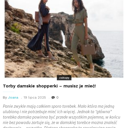
zakupy
Torby damskie shopperki – musisz je mieć!
By
Joana
19 lipca 2025
0
Panie zwykle mają całkiem sporo torebek. Mało która ma jedną
ulubioną i nie potrzebuje mieć ich więcej. Jednak ta “główna”
torebka damska powinna być przede wszystkim pojemna, w końcu
nie bez powodu żartuje się, że w damskiej torebce można znaleźć
dosłownie… wszystko. Dlatego shopperka to rewelacyjna opcja.