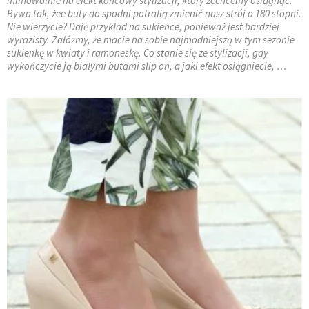
mimowolnie na efekt końcowy stylizacji, który zechcemy osiągnąć.
Bywa tak, żee buty do spodni potrafią zmienić nasz strój o 180 stopni.
Nie wierzycie? Daję przykład na sukience, ponieważ jest bardziej
wyrazisty. Załóżmy, że macie na sobie najmodniejszą w tym sezonie
sukienkę w kwiaty i ramoneskę. Co stanie się ze stylizacji, gdy
wykończycie ją białymi butami slip on, a jaki efekt osiągniecie, …