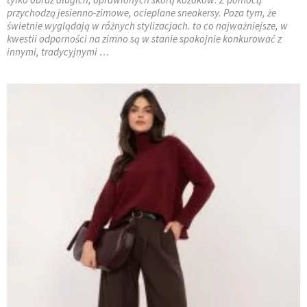
przychodzą jesienno-zimowe, ocieplane sneakersy. Poza tym, że
świetnie wyglądają w różnych stylizacjach. to co najważniejsze, w
kwestii odporności na zimno są w stanie spokojnie konkurować z
innymi, tradycyjnymi …