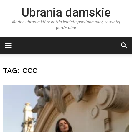
Ubrania damskie
Modne ubrania które każda kobieta powinna mieć w swojej
garderobie
TAG:
CCC