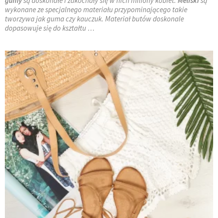
gumy
są doskonałe i zakochały się w nich miliony kobiet.
Meliski
są
wykonane ze specjalnego materiału przypominającego takie
tworzywa jak guma czy kauczuk. Materiał butów doskonale
dopasowuje się do kształtu …