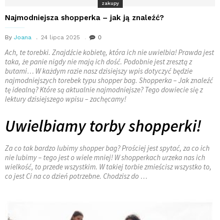
zakupy
Najmodniejsza shopperka – jak ją znaleźć?
By
Joana
24 lipca 2025
0
Ach, te torebki. Znajdźcie kobietę, która ich nie uwielbia! Prawda jest
taka, że panie nigdy nie mają ich dość. Podobnie jest zresztą z
butami… W każdym razie nasz dzisiejszy wpis dotyczyć będzie
najmodniejszych torebek typu shopper bag. Shopperka – Jak znaleźć
tę idealną? Które są aktualnie najmodniejsze? Tego dowiecie się z
lektury dzisiejszego wpisu – zachęcamy!
Uwielbiamy torby shopperki!
Za co tak bardzo lubimy shopper bag? Prościej jest spytać, za co ich
nie lubimy – tego jest o wiele mniej! W shopperkach urzeka nas ich
wielkość, to przede wszystkim. W takiej torbie zmieścisz wszystko to,
co jest Ci na co dzień potrzebne. Chodzisz do …