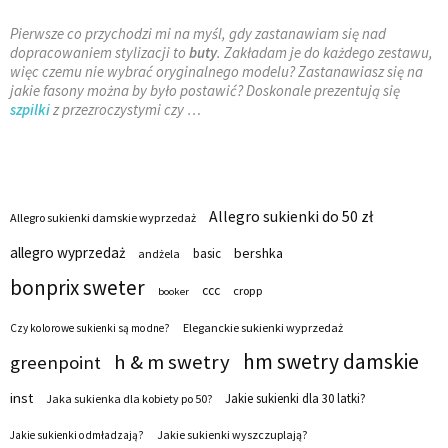
Pierwsze co przychodzi mi na myśl, gdy zastanawiam się nad
dopracowaniem stylizacji to
buty
. Zakładam je do każdego zestawu,
więc czemu nie wybrać oryginalnego modelu? Zastanawiasz się na
jakie fasony można by było postawić? Doskonale prezentują się
szpilki
z przezroczystymi czy …
Allegro sukienki do 50 zł
Allegro sukienki damskie wyprzedaż
allegro wyprzedaż
bershka
basic
andżela
bonprix sweter
ccc
cropp
booker
Eleganckie sukienki wyprzedaż
Czy kolorowe sukienki są modne?
hm swetry damskie
h & m swetry
greenpoint
inst
Jakie sukienki dla 30 latki?
Jaka sukienka dla kobiety po 50?
Jakie sukienki wyszczuplają?
Jakie sukienki odmładzają?