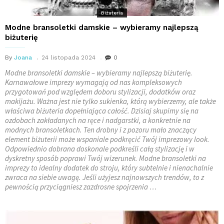
Biżuteria
Modne bransoletki damskie – wybieramy najlepszą
biżuterię
By
Joana
24 listopada 2024
0
Modne bransoletki damskie – wybieramy najlepszą biżuterię.
Karnawałowe imprezy wymagają od nas kompleksowych
przygotowań pod względem doboru stylizacji, dodatków oraz
makijażu. Ważna jest nie tylko sukienka, którą wybierzemy, ale także
właściwa biżuteria dopełniająca całość. Dzisiaj skupimy się na
ozdobach zakładanych na ręce i nadgarstki, a konkretnie na
modnych bransoletkach. Ten drobny i z pozoru mało znaczący
element biżuterii może wspaniale podkręcić Twój imprezowy look.
Odpowiednio dobrana doskonale podkreśli całą stylizację i w
dyskretny sposób poprawi Twój wizerunek. Modne bransoletki na
imprezy to idealny dodatek do stroju, który subtelnie i nienachalnie
zwraca na siebie uwagę. Jeśli użyjesz najnowszych trendów, to z
pewnością przyciągniesz zazdrosne spojrzenia …