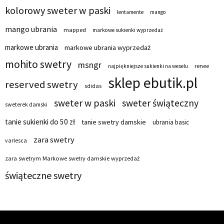
kolorowy sweter w paski
lentamente
mango
mango ubrania
mapped
markowe sukienki wyprzedaż
markowe ubrania
markowe ubrania wyprzedaż
mohito swetry
msngr
renee
najpiękniejsze sukienki na weselu
sklep ebutik.pl
reserved swetry
sdidas
sweter w paski
sweter świąteczny
sweterek damski
tanie sukienki do 50 zł
tanie swetry damskie
ubrania basic
zara swetry
varlesca
zara swetrym Markowe swetry damskie wyprzedaż
świąteczne swetry