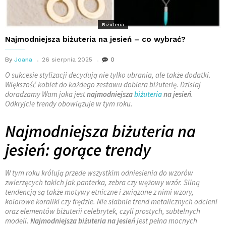
Biżuteria
Najmodniejsza biżuteria na jesień – co wybrać?
By
Joana
26 sierpnia 2025
0
O sukcesie stylizacji decydują nie tylko ubrania, ale także dodatki.
Większość kobiet do każdego zestawu dobiera biżuterię. Dzisiaj
doradzamy Wam jaka jest
najmodniejsza
biżuteria
na jesień
.
Odkryjcie trendy obowiązuje w tym roku.
Najmodniejsza biżuteria na
jesień: gorące trendy
W tym roku królują przede wszystkim odniesienia do wzorów
zwierzęcych takich jak panterka, zebra czy wężowy wzór. Silną
tendencją są także motywy etniczne i związane z nimi wzory,
kolorowe koraliki czy frędzle. Nie słabnie trend metalicznych odcieni
oraz elementów biżuterii celebrytek, czyli prostych, subtelnych
modeli.
Najmodniejsza biżuteria na jesień
jest pełna mocnych