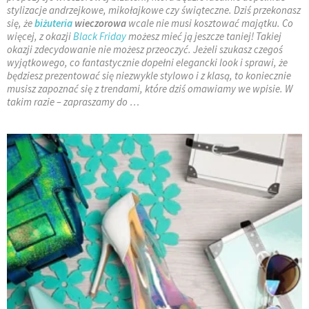
stylizacje andrzejkowe, mikołajkowe czy świąteczne. Dziś przekonasz
się, że
biżuteria
wieczorowa
wcale nie musi kosztować majątku. Co
więcej, z okazji
Black Friday
możesz mieć ją jeszcze taniej! Takiej
okazji zdecydowanie nie możesz przeoczyć. Jeżeli szukasz czegoś
wyjątkowego, co fantastycznie dopełni elegancki look i sprawi, że
będziesz prezentować się niezwykle stylowo i z klasą, to koniecznie
musisz zapoznać się z trendami, które dziś omawiamy we wpisie. W
takim razie – zapraszamy do …