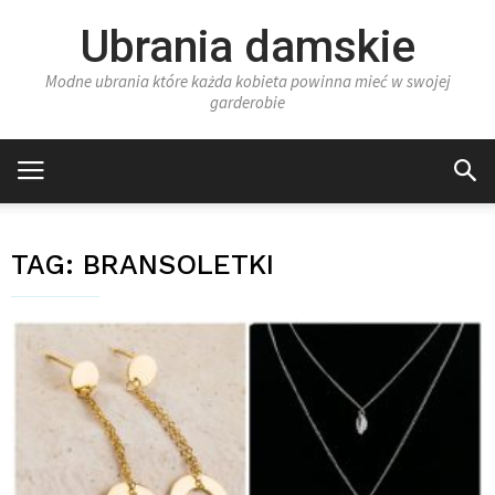
Ubrania damskie
Modne ubrania które każda kobieta powinna mieć w swojej
garderobie
TAG:
BRANSOLETKI