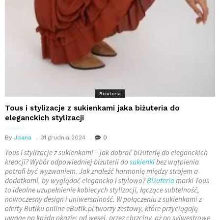
Biżuteria
Tous i stylizacje z sukienkami jaka biżuteria do
eleganckich stylizacji
By
Joana
31 grudnia 2024
0
Tous i stylizacje z sukienkami – jak dobrać biżuterię do eleganckich
kreacji? Wybór odpowiedniej biżuterii do
sukienki
bez wątpienia
potrafi być wyzwaniem. Jak znaleźć harmonię między strojem a
dodatkami, by wyglądać elegancko i stylowo?
Biżuteria
marki Tous
to idealne uzupełnienie kobiecych stylizacji, łączące subtelność,
nowoczesny design i uniwersalność. W połączeniu z sukienkami z
oferty Butiku online eButik.pl tworzy zestawy, które przyciągają
uwagę na każdą okazję: od wesel, przez chrzciny, aż po sylwestrowe