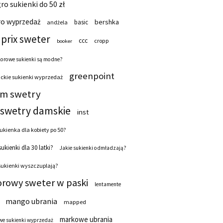
ro sukienki do 50 zł
ro wyprzedaż
bershka
basic
andżela
prix sweter
ccc
cropp
booker
lorowe sukienki są modne?
greenpoint
ckie sukienki wyprzedaż
 m swetry
swetry damskie
inst
ukienka dla kobiety po 50?
sukienki dla 30 latki?
Jakie sukienki odmładzają?
sukienki wyszczuplają?
orowy sweter w paski
lentamente
mango ubrania
mapped
markowe ubrania
e sukienki wyprzedaż