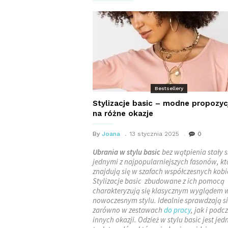
Bestsellery
Stylizacje basic – modne propozyc
na różne okazje
By
Joana
13 stycznia 2025
0
Ubrania w stylu basic
bez wątpienia stały s
jednymi z najpopularniejszych fasonów, kt
znajdują się w szafach współczesnych kobi
Stylizacje basic zbudowane z ich pomocą
charakteryzują się klasycznym wyglądem 
nowoczesnym stylu. Idealnie sprawdzają s
zarówno w zestawach
do pracy
, jak i podc
innych okazji. Odzież w stylu basic jest jed