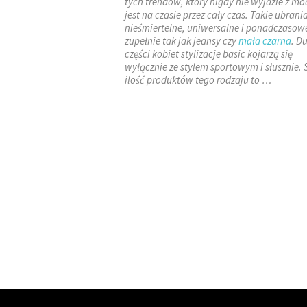
tych trendów, który nigdy nie wyjdzie z mo
jest na czasie przez cały czas. Takie ubrani
nieśmiertelne, uniwersalne i ponadczasow
zupełnie tak jak jeansy czy
mała czarna
. D
części kobiet stylizacje basic kojarzą się
wyłącznie ze stylem sportowym i słusznie.
ilość produktów tego rodzaju to …