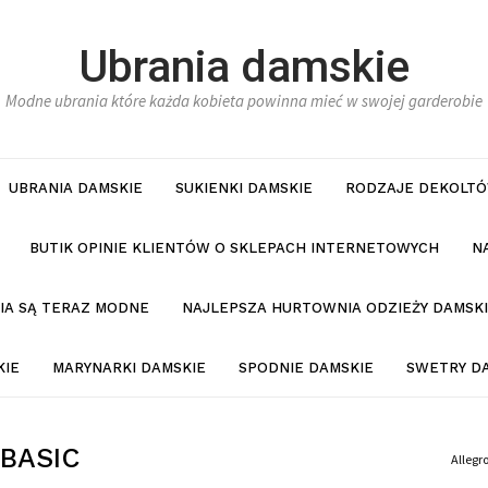
Ubrania damskie
Modne ubrania które każda kobieta powinna mieć w swojej garderobie
UBRANIA DAMSKIE
SUKIENKI DAMSKIE
RODZAJE DEKOLTÓ
BUTIK OPINIE KLIENTÓW O SKLEPACH INTERNETOWYCH
N
NIA SĄ TERAZ MODNE
NAJLEPSZA HURTOWNIA ODZIEŻY DAMSKI
KIE
MARYNARKI DAMSKIE
SPODNIE DAMSKIE
SWETRY D
 BASIC
Allegr