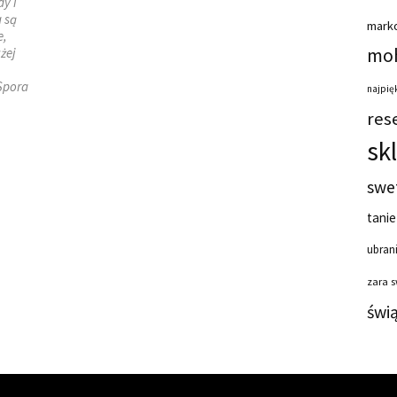
dy i
a są
mark
e,
moh
użej
 Spora
najpięk
res
sk
swe
tanie
ubrani
zara 
świ