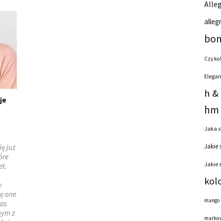
Alleg
alleg
bon
Czy ko
Elegan
h &
je
hm 
Jaka s
Jakie 
ię już
óre
Jakie 
et.
kol
w
ię one
mango
zas
nym z
markow