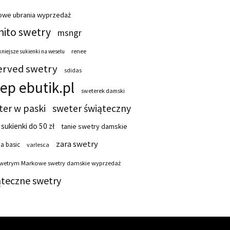
owe ubrania wyprzedaż
ito swetry
msngr
renee
niejsze sukienki na weselu
erved swetry
sdidas
lep ebutik.pl
sweterek damski
ter w paski
sweter świąteczny
 sukienki do 50 zł
tanie swetry damskie
zara swetry
a basic
varlesca
swetrym Markowe swetry damskie wyprzedaż
ąteczne swetry