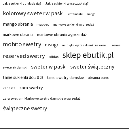
Jakie sukienki wyszczuplają?
Jakie sukienki odmładzają?
kolorowy sweter w paski
lentamente
mango
mango ubrania
mapped
markowe sukienki wyprzedaż
markowe ubrania
markowe ubrania wyprzedaż
mohito swetry
msngr
renee
najpiękniejsze sukienki na weselu
sklep ebutik.pl
reserved swetry
sdidas
sweter w paski
sweter świąteczny
sweterek damski
tanie sukienki do 50 zł
tanie swetry damskie
ubrania basic
zara swetry
varlesca
zara swetrym Markowe swetry damskie wyprzedaż
świąteczne swetry