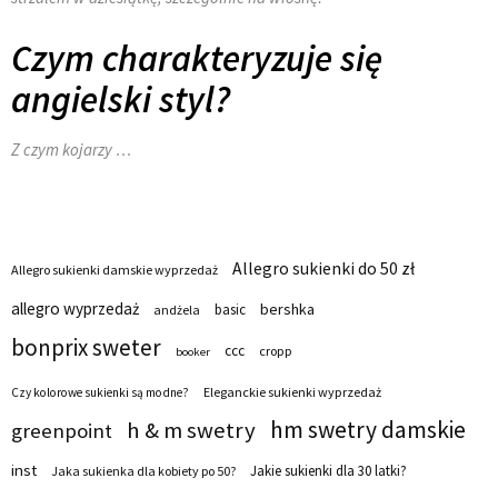
Czym charakteryzuje się
angielski styl?
Z czym kojarzy …
Allegro sukienki do 50 zł
Allegro sukienki damskie wyprzedaż
allegro wyprzedaż
bershka
basic
andżela
bonprix sweter
ccc
cropp
booker
Eleganckie sukienki wyprzedaż
Czy kolorowe sukienki są modne?
hm swetry damskie
h & m swetry
greenpoint
inst
Jakie sukienki dla 30 latki?
Jaka sukienka dla kobiety po 50?