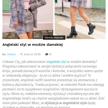
Porady stylistki
Angielski styl w modzie damskiej
By
Joana
10 marca 2025
0
Ciekawi Cię, jak odwzorować
angielski styl
w modzie damskiej?
Pragniesz odwzorować w swojej stylizacji połączenie surowego
kroju, ponadczasowych wzorów i kolorów, a wszystko razem upięte
w niebywałą elegancję – tę na co dzień i wielkie wyjścia? To
zrozumiałe, angielski outfit świetnie prezentuje się zestawiony z
kobiecą dojrzałością. Trzeba przyznać, że niewiele Polek ma odwagę
postawić na to wyjątkowo oryginalne i dystyngowane wyczucie
stylu. Mimo to, niektóre elementy stylizacji charakterystyczne dla
angielskiego look’u są chętnie uwzględniane nawet na co dzień. Dziś
mam plan pokazać Wam, że
stylizacje w angielskim stylu
będą
strzałem w dziesiątkę, szczególnie na wiosnę!