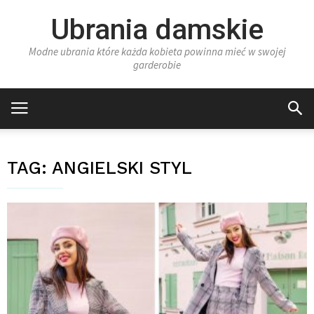
Ubrania damskie
Modne ubrania które każda kobieta powinna mieć w swojej
garderobie
TAG:
ANGIELSKI STYL