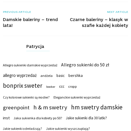
PREVIOUS ARTICLE
NEXT ARTICLE
Damskie baleriny – trend
Czarne baleriny – klasyk w
lata!
szafie każdej kobiety
Patrycja
Allegro sukienki do 50 zł
Allegro sukienki damskie wyprzedaż
allegro wyprzedaż
bershka
basic
andżela
bonprix sweter
ccc
cropp
booker
Eleganckie sukienki wyprzedaż
Czy kolorowe sukienki są modne?
hm swetry damskie
h & m swetry
greenpoint
inst
Jakie sukienki dla 30 latki?
Jaka sukienka dla kobiety po 50?
Jakie sukienki wyszczuplają?
Jakie sukienki odmładzają?