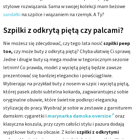
stylowe rozwiązania. Sama w swojej kolekcji mam beżowe
sandałki
na szpilce i wiązaniem na rzemyk. A Ty?
Szpilki z odkrytą piętą czy palcami?
Nie możesz się zdecydować, czy tego lata nosić
szpilki peep
toe,
czy może buty z odkrytą piętą? Chyba ułatwię Ci sprawę.
Jedne i drugie buty są mega modne w tegorocznym sezonie
letnim! Co prawda, model z wyciętą piętą będzie zawsze
prezentować się bardziej elegancko i powściągliwie.
Wybierając na przykład buty z nosem w szpic i wyciętą piętą,
której pasek zdobi subtelna kokarda, zagwarantujesz sobie
oryginalne obuwie, które świetnie podkręci elegancką
stylizację do pracy. Wyobraź je sobie w zestawie z garniturem
damskim: cygaretki i
marynarka damska oversize
oraz
klasyczna koszula, przy czym całości stylu i pazura dodają
wyjątkowe buty na obcasie. Z kolei
szpilki z odkrytymi