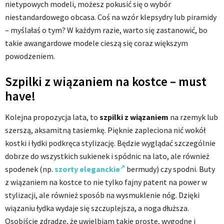
nietypowych modeli, możesz pokusić się o wybór
niestandardowego obcasa. Coś na wzór klepsydry lub piramidy
– myślałaś o tym? W każdym razie, warto się zastanowić, bo
takie awangardowe modele cieszą się coraz większym
powodzeniem.
Szpilki z wiązaniem na kostce – must
have!
Kolejna propozycja lata, to
szpilki z wiązaniem
na rzemyk lub
szerszą, aksamitną tasiemkę. Pięknie zapleciona nić wokół
kostki i łydki podkręca stylizację. Będzie wyglądać szczególnie
dobrze do wszystkich sukienek i spódnic na lato, ale również
spodenek (np.
szorty eleganckie
bermudy) czy spodni. Buty
z wiązaniem na kostce to nie tylko fajny patent na power w
stylizacji, ale również sposób na wysmuklenie nóg. Dzięki
wiązaniu łydka wydaje się szczuplejsza, a noga dłuższa.
Osobiście zdradzę, że uwielbiam takie proste, wygodne i