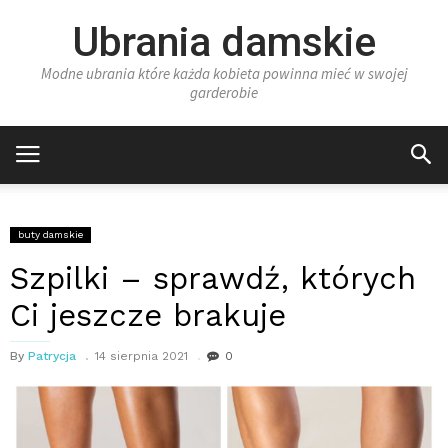
Ubrania damskie
Modne ubrania które każda kobieta powinna mieć w swojej
garderobie
buty damskie
Szpilki – sprawdź, których
Ci jeszcze brakuje
By
Patrycja
14 sierpnia 2021
0