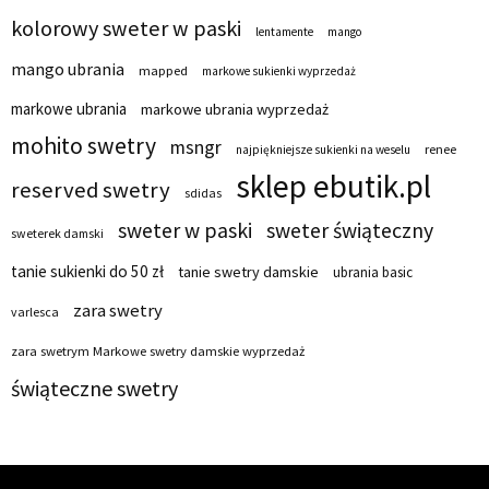
kolorowy sweter w paski
lentamente
mango
mango ubrania
mapped
markowe sukienki wyprzedaż
markowe ubrania
markowe ubrania wyprzedaż
mohito swetry
msngr
renee
najpiękniejsze sukienki na weselu
sklep ebutik.pl
reserved swetry
sdidas
sweter w paski
sweter świąteczny
sweterek damski
tanie sukienki do 50 zł
tanie swetry damskie
ubrania basic
zara swetry
varlesca
zara swetrym Markowe swetry damskie wyprzedaż
świąteczne swetry