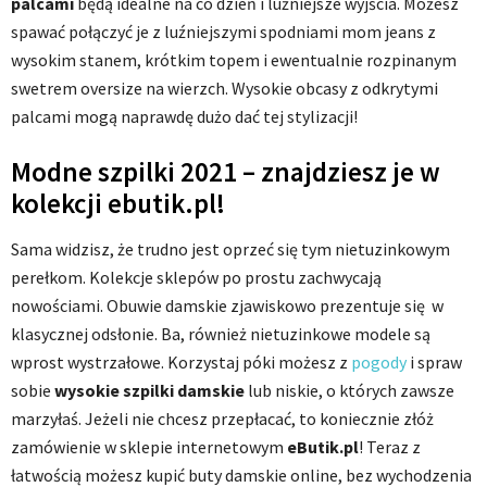
palcami
będą idealne na co dzień i luźniejsze wyjścia. Możesz
spawać połączyć je z luźniejszymi spodniami mom jeans z
wysokim stanem, krótkim topem i ewentualnie rozpinanym
swetrem oversize na wierzch. Wysokie obcasy z odkrytymi
palcami mogą naprawdę dużo dać tej stylizacji!
Modne szpilki 2021 – znajdziesz je w
kolekcji ebutik.pl!
Sama widzisz, że trudno jest oprzeć się tym nietuzinkowym
perełkom. Kolekcje sklepów po prostu zachwycają
nowościami. Obuwie damskie zjawiskowo prezentuje się w
klasycznej odsłonie. Ba, również nietuzinkowe modele są
wprost wystrzałowe. Korzystaj póki możesz z
pogody
i spraw
sobie
wysokie szpilki damskie
lub niskie, o których zawsze
marzyłaś. Jeżeli nie chcesz przepłacać, to koniecznie złóż
zamówienie w sklepie internetowym
eButik.pl
! Teraz z
łatwością możesz kupić buty damskie online, bez wychodzenia