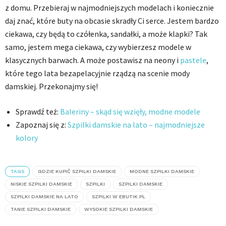
z domu. Przebieraj w najmodniejszych modelach i koniecznie
daj znać, które buty na obcasie skradły Ci serce. Jestem bardzo
ciekawa, czy będą to czółenka, sandałki, a może klapki? Tak
samo, jestem mega ciekawa, czy wybierzesz modele w
klasycznych barwach. A może postawisz na neony i
pastele
,
które tego lata bezapelacyjnie rządzą na scenie mody
damskiej. Przekonajmy się!
Sprawdź też:
Baleriny – skąd się wzięły, modne modele
Zapoznaj się z:
Szpilki damskie na lato – najmodniejsze
kolory
TAGS
GDZIE KUPIĆ SZPILKI DAMSKIE
MODNE SZPILKI DAMSKIE
NISKIE SZPILKI DAMSKIE
SZPILKI
SZPILKI DAMSKIE
SZPILKI DAMSKIE NA LATO
SZPILKI W EBUTIK.PL
TANIE SZPILKI DAMSKIE
WYSOKIE SZPILKI DAMSKIE