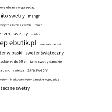
owe ubrania wyprzedaż
ito swetry
msngr
renee
niejsze sukienki na weselu
erved swetry
sdidas
lep ebutik.pl
sweterek damski
ter w paski
sweter świąteczny
 sukienki do 50 zł
tanie swetry damskie
zara swetry
a basic
varlesca
swetrym Markowe swetry damskie wyprzedaż
ąteczne swetry