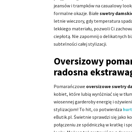
jeansów i trampków na casualowy look,. 
formalne okazje. Białe
swetry damski
letnie wieczory, gdy temperatura spad
lekkiego materiału, pozwoli Ci zachowa
ciepłotą. Nie zapomnij o delikatnych b
subtelności całej stylizacji.
Oversizowy pomar
radosna ekstrawa
Pomarańczowe
oversizowe swetry d
kobiet, które lubią wyróżniać się w tł
wiosennej garderoby energię i ożywieni
stylizacjom! To hit, co potwierdza
hur
eButik.pl. Świetnie sprawdzi się jako 
połączeniu ze spódniczką w kratkę i 