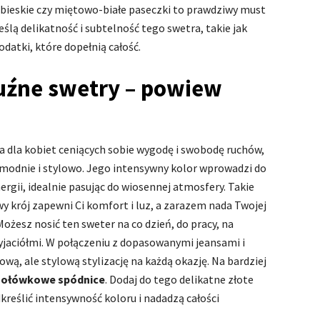
bieskie czy miętowo-białe paseczki to prawdziwy must
ślą delikatność i subtelność tego swetra, takie jak
datki, które dopełnią całość.
uźne swetry – powiew
a dla kobiet ceniących sobie wygodę i swobodę ruchów,
modnie i stylowo. Jego intensywny kolor wprowadzi do
ergii, idealnie pasując do wiosennej atmosfery. Takie
wy krój zapewni Ci komfort i luz, a zarazem nada Twojej
 Możesz nosić ten sweter na co dzień, do pracy, na
zyjaciółmi. W połączeniu z dopasowanymi jeansami i
ą, ale stylową stylizację na każdą okazję. Na bardziej
h
ołówkowe spódnice
. Dodaj do tego delikatne złote
dkreślić intensywność koloru i nadadzą całości