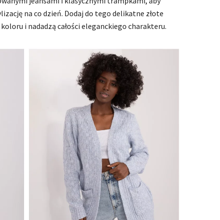
sowanymi jeansami i klasycznymi trampkami, aby
izację na co dzień. Dodaj do tego delikatne złote
koloru i nadadzą całości eleganckiego charakteru.