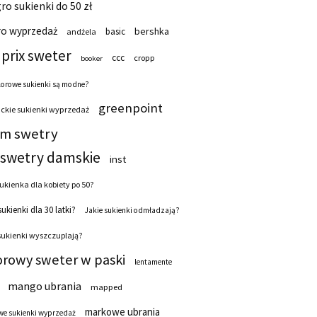
ro sukienki do 50 zł
ro wyprzedaż
bershka
basic
andżela
prix sweter
ccc
cropp
booker
lorowe sukienki są modne?
greenpoint
ckie sukienki wyprzedaż
 m swetry
swetry damskie
inst
ukienka dla kobiety po 50?
sukienki dla 30 latki?
Jakie sukienki odmładzają?
sukienki wyszczuplają?
orowy sweter w paski
lentamente
mango ubrania
mapped
markowe ubrania
e sukienki wyprzedaż