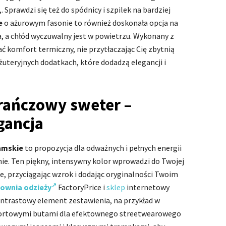
Sprawdzi się też do spódnicy i szpilek na bardziej
e
o ażurowym fasonie to również doskonała opcja na
a, a chłód wyczuwalny jest w powietrzu. Wykonany z
ć komfort termiczny, nie przytłaczając Cię zbytnią
iżuteryjnych dodatkach, które dodadzą elegancji i
ańczowy sweter –
gancja
amskie
to propozycja dla odważnych i pełnych energii
umie. Ten piękny, intensywny kolor wprowadzi do Twojej
e, przyciągając wzrok i dodając oryginalności Twoim
townia odzieży
FactoryPrice i
sklep
internetowy
kontrastowy element zestawienia, na przykład w
sportowymi butami dla efektownego streetwearowego