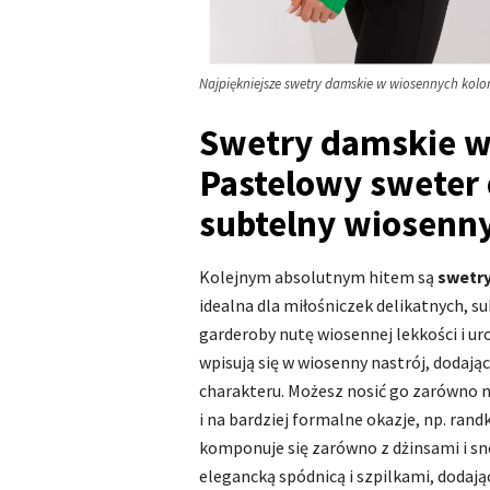
Najpiękniejsze swetry damskie w wiosennych kolora
Swetry damskie w
Pastelowy sweter 
subtelny wiosenn
Kolejnym absolutnym hitem są
swetry
idealna dla miłośniczek delikatnych, 
garderoby nutę wiosennej lekkości i ur
wpisują się w wiosenny nastrój, dodając
charakteru. Możesz nosić go zarówno n
i na bardziej formalne okazje, np. rand
komponuje się zarówno z dżinsami i sne
elegancką spódnicą i szpilkami, dodając