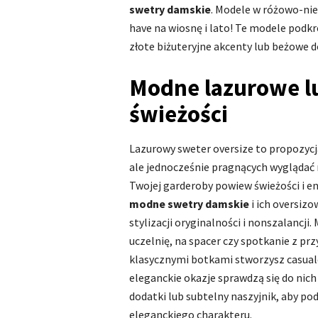
swetry damskie
. Modele w różowo-nie
have na wiosnę i lato! Te modele podkre
złote biżuteryjne akcenty lub beżowe do
Modne lazurowe l
świeżości
Lazurowy sweter oversize to propozycj
ale jednocześnie pragnących wyglądać 
Twojej garderoby powiew świeżości i en
modne swetry damskie
i ich oversizo
stylizacji oryginalności i nonszalancji.
uczelnię, na spacer czy spotkanie z pr
klasycznymi botkami stworzysz casualow
eleganckie okazje sprawdzą się do nic
dodatki lub subtelny naszyjnik, aby po
eleganckiego charakteru.