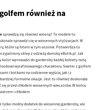
 golfem również na
m
sprawdzą się również wiosną? Te modele to
oskonale sprawdzi się w wiosennych stylizacjach. W
y, które są hitem w tym sezonie. Potwierdza to
przyjaźniony sklep z odzieżą damską eButik.pl. Jak
ny kolor wprowadzi do garderoby każdej kobiety nutę
u lookowi wyrafinowanego charakteru. Sweter z golfem
ami i botkami na codzienne wyjścia, jak i z
bardziej formalne okazje. Jest to również doskonała
ić się przed chłodem wiosennych wieczorów. W końcu
wiatrem i chłodem.
e tylko modny dodatek do wiosennej garderoby, ale