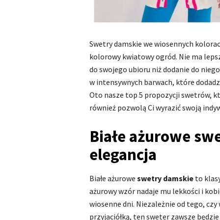
Swetry damskie we wiosennych kolorach
kolorowy kwiatowy ogród. Nie ma lep
do swojego ubioru niż dodanie do nieg
w intensywnych barwach, które dodadzą
Oto nasze top 5 propozycji swetrów, kt
również pozwolą Ci wyrazić swoją indy
Białe ażurowe swe
elegancja
Białe ażurowe
swetry damskie
to klas
ażurowy wzór nadaje mu lekkości i kob
wiosenne dni. Niezależnie od tego, czy
przyjaciółką, ten sweter zawsze będzie