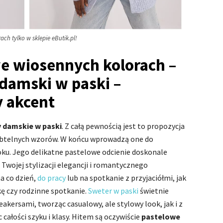
ch tylko w sklepie eButik.pl!
e wiosennych kolorach –
damski w paski –
y akcent
 damskie w paski
. Z całą pewnością jest to propozycja
subtelnych wzorów. W końcu wprowadzą one do
oku. Jego delikatne pastelowe odcienie doskonale
 Twojej stylizacji elegancji i romantycznego
a co dzień,
do pracy
lub na spotkanie z przyjaciółmi, jak
kę czy rodzinne spotkanie.
Sweter w paski
świetnie
akersami, tworząc casualowy, ale stylowy look, jak i z
 całości szyku i klasy. Hitem są oczywiście
pastelowe