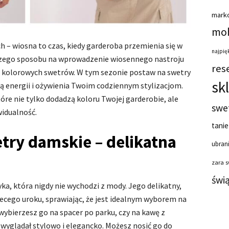
mark
moh
 – wiosna to czas, kiedy garderoba przemienia się w
najpięk
szego sposobu na wprowadzenie wiosennego nastroju
res
o kolorowych swetrów. W tym sezonie postaw na swetry
sk
 energii i ożywienia Twoim codziennym stylizacjom.
óre nie tylko dodadzą koloru Twojej garderobie, ale
swe
widualność.
tanie
try damskie – delikatna
ubrani
zara 
świ
yka, która nigdy nie wychodzi z mody. Jego delikatny,
iecego uroku, sprawiając, że jest idealnym wyborem na
 wybierzesz go na spacer po parku, czy na kawę z
 wyglądał stylowo i elegancko. Możesz nosić go do