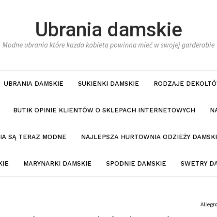
Ubrania damskie
Modne ubrania które każda kobieta powinna mieć w swojej garderobie
UBRANIA DAMSKIE
SUKIENKI DAMSKIE
RODZAJE DEKOLTÓ
BUTIK OPINIE KLIENTÓW O SKLEPACH INTERNETOWYCH
N
NIA SĄ TERAZ MODNE
NAJLEPSZA HURTOWNIA ODZIEŻY DAMSKI
KIE
MARYNARKI DAMSKIE
SPODNIE DAMSKIE
SWETRY D
Allegr