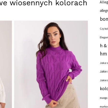
we wiosennych kolorach
Alleg
alleg
bon
Czy ko
Elegan
h &
hm 
Jaka s
Jakie 
Jakie 
kol
mango
markow