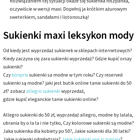
Rozwiązaniem tej sytuacji okaże się sukienka hiszpanka,
oczywiście w wersji maxi. Dopełnij ja krótkim ażurowym
sweterkiem, sandałami i listonoszką!
Sukienki maxi leksykon mody
Od kiedy jest wyprzedaż sukienek w sklepach internetowych?
Kiedy zaczyna się zara sukienki wyprzedaż? Gdzie kupić orsay
sukienki?
Czy
bonprix
sukienki sa modne w tym roku? Czy reserved
sukienki są modne? jaki jest butik online tanie sukienki do 50
zł? zobacz
allegro sukienki
wyprzedaż,
gdzie kupić eleganckie tanie sukienki online?
Allegro sukienki do 50 zł, wyprzedaż allegro, modne by lalala,
ubrania by o la la i nie tylko, Czy kolorowe sukienki są modne?
Jaka sukienka dla kobiety po 50?, Jakie sukienki dla 30 latki?
Jakie sukienki odmładzają?
Jakie sukienki wyszczuplają
?