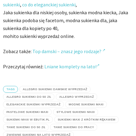
sukienki
,
co do eleganckiej sukienki
,
Jaka sukienka dla niskiej osoby, sukienka modna kiecka, Jaka
sukienka podoba się facetom, modna sukienka dla, jaka
sukienka dla kopiety po 40,
mohito sukienki wyprzedaż online.
Zobacz także:
Top damski – znasz jego rodzaje?
Przeczytaj również:
Lniane komplety na lato!
TAGS
ALLEGRO SUKIENKI DAMSKIE WYPRZEDAŻ
ALLEGRO SUKIENKI DO 50 ZŁ
ALLEGRO WYPRZEDAŻ
ELEGANCKIE SUKIENKI WYPRZEDAŻ
MODNE SUKIENKI MAXI
PASTELOWE SUKIENKI MAXI
STYLOWE SUKIENKI MAXI
SUKIENKI MAXI W EBUTIK.PL
SUKIENKI MAXI Z KRÓTKIM RĘKAWEM
TANIE SUKIENKI DO 50 ZŁ
TANIE SUKIENKI DO PRACY
ZWIEWNE SUKIENKI NA LATO WYPRZEDAŻ