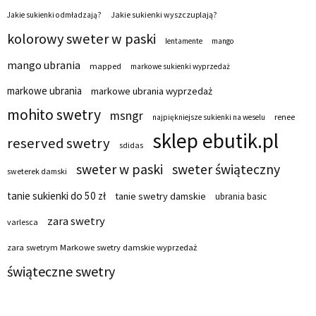
Jakie sukienki wyszczuplają?
Jakie sukienki odmładzają?
kolorowy sweter w paski
lentamente
mango
mango ubrania
mapped
markowe sukienki wyprzedaż
markowe ubrania
markowe ubrania wyprzedaż
mohito swetry
msngr
renee
najpiękniejsze sukienki na weselu
sklep ebutik.pl
reserved swetry
sdidas
sweter w paski
sweter świąteczny
sweterek damski
tanie sukienki do 50 zł
tanie swetry damskie
ubrania basic
zara swetry
varlesca
zara swetrym Markowe swetry damskie wyprzedaż
świąteczne swetry