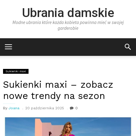
Ubrania damskie
Modne ubrania które każda kobieta powinna mieć w swojej
garderobie
Sukienki maxi
Sukienki maxi – zobacz
nowe trendy na sezon
By
Joana
20 października 2025
0