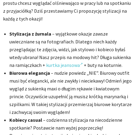
prostu chcesz wyglądać olśniewająco w pracy lub na spotkaniu
z przyjaciółką? Dziś przestawiamy Ci propozycję stylizacji na
każdą z tych okazji!
Stylizacja z żurnala
– wyjątkowe okazje zawsze
uwieczniane są na fotografiach. Dlatego niech każdy
przeglądając te zdjęcia, widzi, jak stylowo i kobieco byłaś
wtedy ubrana! Nasz przepis na modowy hit? Długa sukienka
na ramiączkach +
kurtka jeansowa
+ buty na koturnie.
Biurowa elegancja
– nudzie powiedz „NIE”. Biurowy outfit
musi być elegancki, ale nie zwykły i nieciekawy! Odmień jego
wygląd z sukienką maxi o długim rękawie i kwiatowym
princie. Oczywiście uzupełnić ją musisz krótką marynarką i
szpilkami. W takiej stylizacji przemierzaj biurowe korytarze
i zachwycaj swoim wyglądem!
Kobiecy casual
– codzienna stylizacja na niecodzienne
spotkanie? Postawcie nam wyżej poprzeczkę!