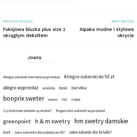
PREVIOUS ARTICLE
NEXT ARTICLE
Fuksjowa bluzka plus size z
Alpaka modne i stylowe
okrągłym dekoltem
okrycie
Joana
Allegro sukienki do 50 zł
Allegro sukienki damskie wyprzedaż
allegro wyprzedaż
bershka
basic
andżela
bonprix sweter
ccc
cropp
booker
Eleganckie sukienki wyprzedaż
Czy kolorowe sukienki są modne?
hm swetry damskie
h & m swetry
greenpoint
inst
Jakie sukienki dla 30 latki?
Jaka sukienka dla kobiety po 50?