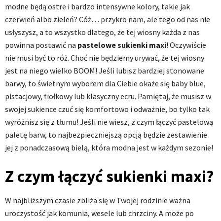
modne będą ostre i bardzo intensywne kolory, takie jak
czerwień albo zieleń? Cóż… przykro nam, ale tego od nas nie
usłyszysz, a to wszystko dlatego, że tej wiosny każda z nas
powinna postawić na
pastelowe sukienki maxi
! Oczywiście
nie musi być to róż. Choć nie będziemy urywać, że tej wiosny
jest na niego wielko BOOM! Jeśli lubisz bardziej stonowane
barwy, to świetnym wyborem dla Ciebie okaże się baby blue,
pistacjowy, fiołkowy lub klasyczny ecru. Pamiętaj, że musisz w
swojej sukience czuć się komfortowo i odważnie, bo tylko tak
wyróżnisz się z tłumu! Jeśli nie wiesz, z czym łączyć pastelową
paletę barw, to najbezpieczniejszą opcją będzie zestawienie
jej z ponadczasową bielą, która modna jest w każdym sezonie!
Z czym łączyć sukienki maxi?
W najbliższym czasie zbliża się w Twojej rodzinie ważna
uroczystość jak komunia, wesele lub chrzciny. A może po