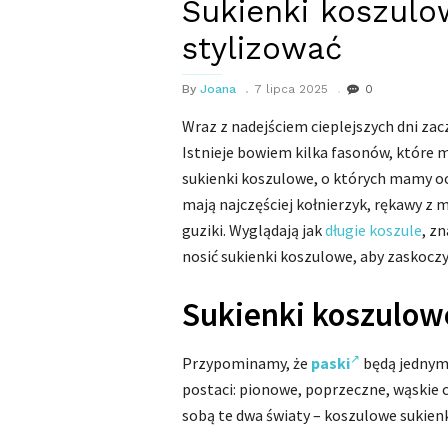
Sukienki koszulo
stylizować
By
Joana
7 lipca 2025
0
Wraz z nadejściem cieplejszych dni zac
Istnieje bowiem kilka fasonów, które 
sukienki koszulowe, o których mamy oc
mają najczęściej kołnierzyk, rękawy z
guziki. Wyglądają jak
długie koszule
, z
nosić sukienki koszulowe, aby zaskoc
Sukienki koszulow
Przypominamy, że
paski
będą jednym 
postaci: pionowe, poprzeczne, wąskie c
sobą te dwa światy – koszulowe sukien