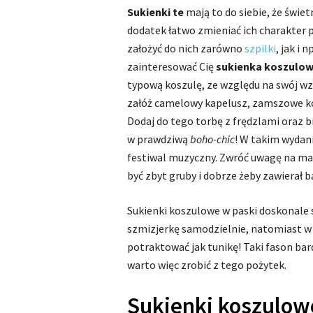
Sukienki te
mają to do siebie, że świet
dodatek łatwo zmieniać ich charakter 
założyć do nich zarówno
szpilki
, jak i 
zainteresować Cię
sukienka koszulo
typową koszulę, ze względu na swój wzó
załóż camelowy kapelusz, zamszowe ko
Dodaj do tego torbę z frędzlami oraz bi
w prawdziwą
boho-chic
! W takim wydan
festiwal muzyczny. Zwróć uwagę na mat
być zbyt gruby i dobrze żeby zawierał 
Sukienki koszulowe w paski doskonale s
szmizjerkę samodzielnie, natomiast w 
potraktować jak tunikę! Taki fason bar
warto więc zrobić z tego pożytek.
Sukienki koszulow