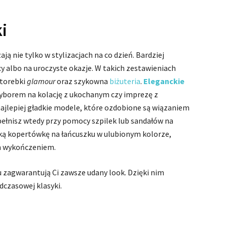
i
ą nie tylko w stylizacjach na co dzień. Bardziej
y albo na uroczyste okazje. W takich zestawieniach
 torebki
glamour
oraz szykowna
biżuteria
.
Eleganckie
borem na kolację z ukochanym czy imprezę z
 najlepiej gładkie modele, które ozdobione są wiązaniem
dopełnisz wtedy przy pomocy szpilek lub sandałów na
cką kopertówkę na łańcuszku w ulubionym kolorze,
m wykończeniem.
zagwarantują Ci zawsze udany look. Dzięki nim
dczasowej klasyki.