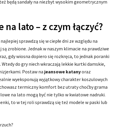
 też będą sandały na niezbyt wysokim geometrycznym
 na lato – z czym łączyć?
najlepiej sprawdzą się w ciepłe dni ze względu na
ej są zrobione. Jednak w naszym klimacie na prawdziwe
raz, gdy wiosna dopiero się rozkręca, to jednak poranki
. Wtedy do gry niech wkraczają lekkie kurtki damskie,
mizjerkami. Postaw na
jeansowe katany
oraz
dealnie wyeksponują wyjątkowy charakter koszulowych
zachowasz termiczny komfort bez utraty choćby grama
ulowe na lato mogą być nie tylko w kwiatowe nadruki.
enki, to w tej roli sprawdzą się też modele w paski lub
brzuch?