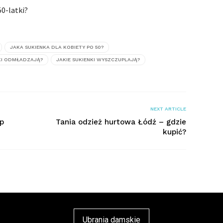
50-latki?
JAKA SUKIENKA DLA KOBIETY PO 50?
NKI ODMŁADZAJĄ?
JAKIE SUKIENKI WYSZCZUPLAJĄ?
NEXT ARTICLE
op
Tania odzież hurtowa Łódź – gdzie
kupić?
Ubrania damskie