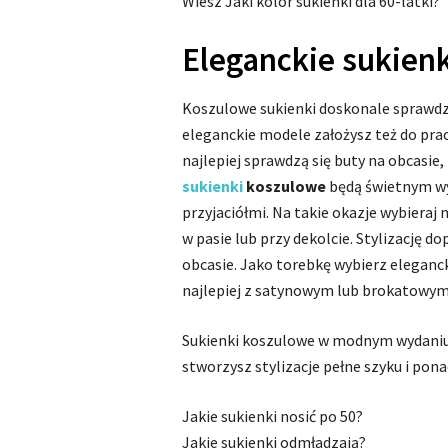
Wiesz Jaki kolor sukienki dla 60-latki?
Eleganckie sukienk
Koszulowe sukienki doskonale sprawdzaj
eleganckie modele założysz też do prac
najlepiej sprawdzą się buty na obcasie,
sukienki
koszulowe
będą świetnym wy
przyjaciółmi. Na takie okazje wybieraj
w pasie lub przy dekolcie. Stylizację 
obcasie. Jako torebkę wybierz elegan
najlepiej z satynowym lub brokatowy
Sukienki koszulowe w modnym wydaniu 
stworzysz stylizacje pełne szyku i pona
Jakie sukienki nosić po 50?
Jakie sukienki odmładzają?