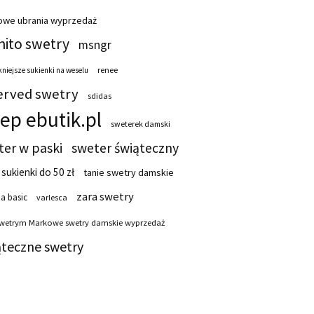
owe ubrania wyprzedaż
ito swetry
msngr
renee
niejsze sukienki na weselu
erved swetry
sdidas
lep ebutik.pl
sweterek damski
ter w paski
sweter świąteczny
 sukienki do 50 zł
tanie swetry damskie
zara swetry
a basic
varlesca
swetrym Markowe swetry damskie wyprzedaż
ąteczne swetry