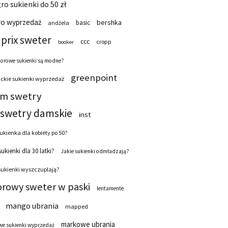
ro sukienki do 50 zł
ro wyprzedaż
bershka
basic
andżela
prix sweter
ccc
cropp
booker
lorowe sukienki są modne?
greenpoint
ckie sukienki wyprzedaż
 m swetry
swetry damskie
inst
ukienka dla kobiety po 50?
sukienki dla 30 latki?
Jakie sukienki odmładzają?
sukienki wyszczuplają?
orowy sweter w paski
lentamente
mango ubrania
mapped
markowe ubrania
e sukienki wyprzedaż