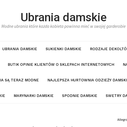
Ubrania damskie
Modne ubrania które każda kobieta powinna mieć w swojej garderobie
UBRANIA DAMSKIE
SUKIENKI DAMSKIE
RODZAJE DEKOLTÓ
BUTIK OPINIE KLIENTÓW O SKLEPACH INTERNETOWYCH
N
NIA SĄ TERAZ MODNE
NAJLEPSZA HURTOWNIA ODZIEŻY DAMSKI
KIE
MARYNARKI DAMSKIE
SPODNIE DAMSKIE
SWETRY D
Allegr