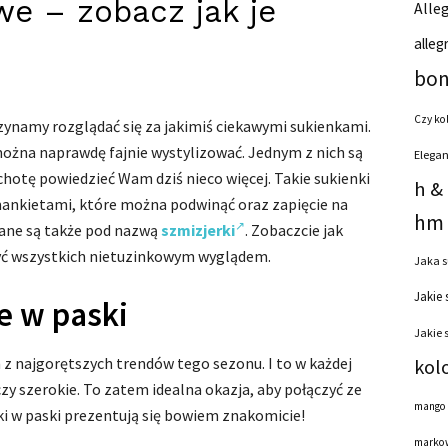
we – zobacz jak je
Alleg
alleg
bon
Czy ko
zynamy rozglądać się za jakimiś ciekawymi sukienkami.
można naprawdę fajnie wystylizować. Jednym z nich są
Elegan
hotę powiedzieć Wam dziś nieco więcej. Takie sukienki
h &
 mankietami, które można podwinąć oraz zapięcie na
hm 
nane są także pod nazwą
szmizjerki
. Zobaczcie jak
zyć wszystkich nietuzinkowym wyglądem.
Jaka s
Jakie 
e w paski
Jakie 
z najgorętszych trendów tego sezonu. I to w każdej
kol
zy szerokie. To zatem idealna okazja, aby połączyć ze
mango
ki w paski prezentują się bowiem znakomicie!
markow