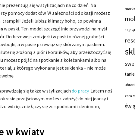
nie prezentują się w stylizacjach na co dzień. Na
mark
przy pomocy dodatków. W zależności od okazji możesz
moh
np. trampki! Jeżeli lubisz klimaty boho, to powinna
wa
w paski. Ten model szczególnie przywodzi na myśl
najpięk
r. Do beżowej szmizjerki w paski o różnej grubości
res
wbojki, a w pasie przewiąż się skórzanym paskiem.
sk
żuterię złożoną z piór i koralików, aby przeistoczyć się
iu możesz pójść na spotkanie z koleżankami albo na
swe
eriał, z którego wykonana jest sukienka – nie może
tanie
bawełnę.
ubrani
prawdzają się także w stylizacjach
do pracy
. Latem noś
zara 
okresie przejściowym możesz założyć do niej jeansy i
świ
dzo wdzięcznie łączy się ze spodniami i denimem,
e w kwiaty