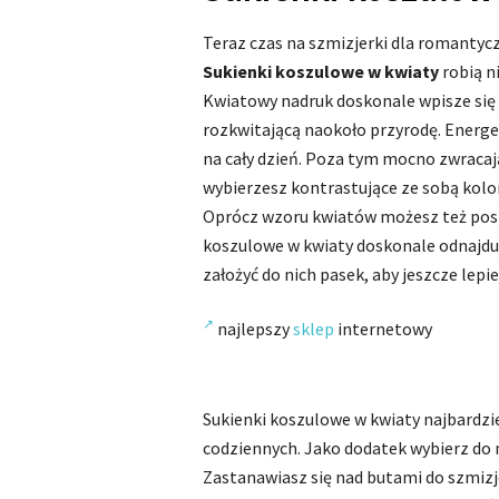
Teraz czas na szmizjerki dla romantycz
Sukienki koszulowe w kwiaty
robią n
Kwiatowy nadruk doskonale wpisze się n
rozkwitającą naokoło przyrodę. Energe
na cały dzień. Poza tym mocno zwracają
wybierzesz kontrastujące ze sobą kolor
Oprócz wzoru kwiatów możesz też posta
koszulowe w kwiaty doskonale odnajduj
założyć do nich pasek, aby jeszcze lepiej
najlepszy
sklep
internetowy
Sukienki koszulowe w kwiaty najbardzie
codziennych. Jako dodatek wybierz do n
Zastanawiasz się nad butami do szmizj