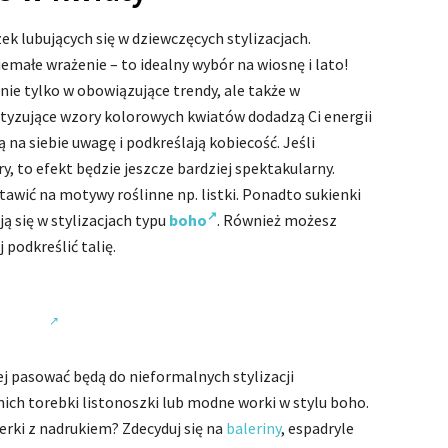
ek lubujących się w dziewczęcych stylizacjach.
iemałe wrażenie – to idealny wybór na wiosnę i lato!
ie tylko w obowiązujące trendy, ale także w
tyzujące wzory kolorowych kwiatów dodadzą Ci energii
 na siebie uwagę i podkreślają kobiecość. Jeśli
y, to efekt będzie jeszcze bardziej spektakularny.
wić na motywy roślinne np. listki. Ponadto sukienki
ą się w stylizacjach typu
boho
. Również możesz
 podkreślić talię.
j pasować będą do nieformalnych stylizacji
ich torebki listonoszki lub modne worki w stylu boho.
erki z nadrukiem? Zdecyduj się na
baleriny
, espadryle