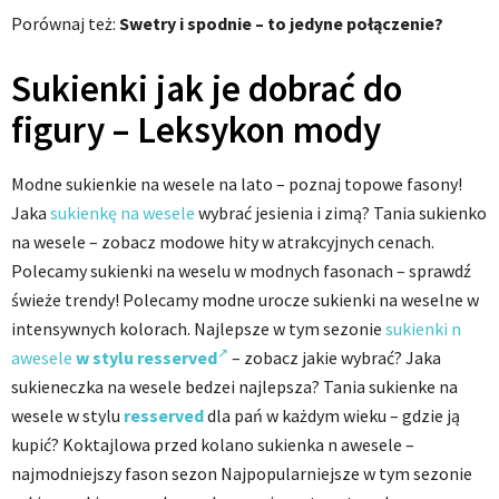
Porównaj też:
Swetry i spodnie – to jedyne połączenie?
Sukienki jak je dobrać do
figury – Leksykon mody
Modne sukienkie na wesele na lato – poznaj topowe fasony!
Jaka
sukienkę na wesele
wybrać jesienia i zimą? Tania sukienko
na wesele – zobacz modowe hity w atrakcyjnych cenach.
Polecamy sukienki na weselu w modnych fasonach – sprawdź
świeże trendy! Polecamy modne urocze sukienki na weselne w
intensywnych kolorach. Najlepsze w tym sezonie
sukienki n
awesele
w stylu resserved
– zobacz jakie wybrać? Jaka
sukieneczka na wesele bedzei najlepsza? Tania sukienke na
wesele w stylu
resserved
dla pań w każdym wieku – gdzie ją
kupić? Koktajlowa przed kolano sukienka n awesele –
najmodniejszy fason sezon Najpopularniejsze w tym sezonie