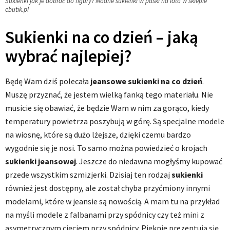
Sukienki jak je dobrać do figury? Modne sukienki w paski na lato w sklepie
ebutik.pl
Sukienki na co dzień – jaką
wybrać najlepiej?
Będę Wam dziś polecała
jeansowe sukienki na co dzień
.
Muszę przyznać, że jestem wielką fanką tego materiału. Nie
musicie się obawiać, że będzie Wam w nim za gorąco, kiedy
temperatury powietrza poszybują w górę. Są specjalne modele
na wiosnę, które są dużo lżejsze, dzięki czemu bardzo
wygodnie się je nosi. To samo można powiedzieć o krojach
sukienki
jeansowej
. Jeszcze do niedawna mogłyśmy kupować
przede wszystkim szmizjerki. Dzisiaj ten rodzaj
sukienki
również jest dostępny, ale został chyba przyćmiony innymi
modelami, które w jeansie są nowością. A mam tu na przykład
na myśli modele z falbanami przy spódnicy czy też mini z
asymetrycznym cięciem przy spódnicy. Pięknie prezentują się