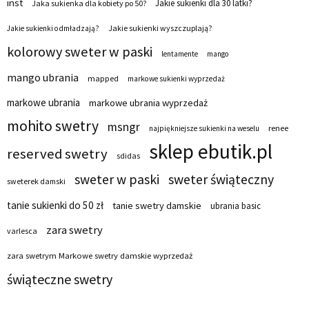
inst
Jakie sukienki dla 30 latki?
Jaka sukienka dla kobiety po 50?
Jakie sukienki wyszczuplają?
Jakie sukienki odmładzają?
kolorowy sweter w paski
lentamente
mango
mango ubrania
mapped
markowe sukienki wyprzedaż
markowe ubrania
markowe ubrania wyprzedaż
mohito swetry
msngr
renee
najpiękniejsze sukienki na weselu
sklep ebutik.pl
reserved swetry
sdidas
sweter w paski
sweter świąteczny
sweterek damski
tanie sukienki do 50 zł
tanie swetry damskie
ubrania basic
zara swetry
varlesca
zara swetrym Markowe swetry damskie wyprzedaż
świąteczne swetry