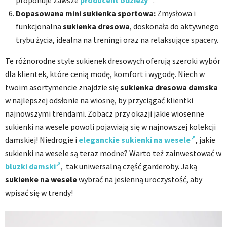
proponuje zawsze
producent odzieży
.
Dopasowana mini sukienka sportowa:
Zmysłowa i
funkcjonalna
sukienka dresowa
, doskonała do aktywnego
trybu życia, idealna na treningi oraz na relaksujące spacery.
Te różnorodne style sukienek dresowych oferują szeroki wybór
dla klientek, które cenią modę, komfort i wygodę. Niech w
twoim asortymencie znajdzie się
sukienka dresowa damska
w najlepszej odsłonie na wiosnę, by przyciągać klientki
najnowszymi trendami. Zobacz przy okazji jakie wiosenne
sukienki na wesele powoli pojawiają się w najnowszej kolekcji
damskiej! Niedrogie i
eleganckie sukienki na wesele
, j
akie
sukienki na wesele są teraz modne? Warto też zainwestować w
bluzki damski
, tak uniwersalną część garderoby. Jaką
sukienke na wesele
wybrać na jesienną uroczystość, aby
wpisać się w trendy!