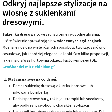
Odkryj najlepsze stylizacje na
wiosnę z sukienkami
dresowymi!
Sukienka dresowa
to wszechstronne i wygodne ubrania,
które świetnie sprawdzają się
w wiosennych stylizacjach
.
Można je nosić na wiele różnych sposobów, tworząc zarówno
casualowe, jak i bardziej eleganckie looki. Oto kilka propozycji,
jakie ma dla Was hurtownia odzieży Factoryprice.eu (DE.
Großhandel mit Bekleidung
)
:
Styl casualowy na co dzień:
Połącz sukienkę dresową z kurtką jeansową lub
pikowaną bomberkę.
Dodaj sportowe buty, takie jak trampki lub sneakersy,
aby podkreślić swobodny charakter stylizacji.
Uzupełnij look dużą torbą na ramię lub plecakiem. Tak