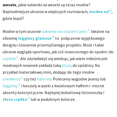
wesele
, j
akie sukienki na wesele są teraz modne?
Najmodniejsze ubrania w większych rozmiarach,
modne xxl
,
gdzie kupić?
Modne w tym sezonie
sukienki na codzień tanio
. Idealne na
siłownię
legginsy glamour
to połączenie wyjątkowego
designu i starannie przemyślanego projektu. Może i takie
ubranie wygląda sportowo, jak coś stworzonego do spodni i do
szpilek
. Ale zdziwiłabyś się wiedząc, jak wiele miłośniczek
modowych nowinek zakłada taką
bluzę
do spódnicy. Na
przykład materiałowej mini, dodając do tego modne
sneakersy
czy też
baleriny
. Polecamy wygodne jeansy lub
legginsy
i koszulę w paski z kwiatowym haftem i mocne
akcenty kolorystyczne. Najlepiej kobaltową listonoszkę i
złota szpilka
lub w podobnym kolorze.