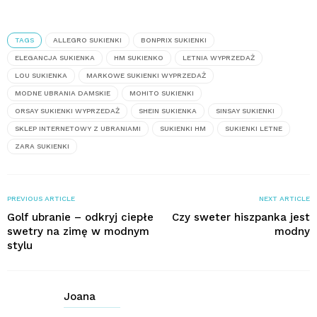
TAGS
ALLEGRO SUKIENKI
BONPRIX SUKIENKI
ELEGANCJA SUKIENKA
HM SUKIENKO
LETNIA WYPRZEDAŻ
LOU SUKIENKA
MARKOWE SUKIENKI WYPRZEDAŻ
MODNE UBRANIA DAMSKIE
MOHITO SUKIENKI
ORSAY SUKIENKI WYPRZEDAŻ
SHEIN SUKIENKA
SINSAY SUKIENKI
SKLEP INTERNETOWY Z UBRANIAMI
SUKIENKI HM
SUKIENKI LETNE
ZARA SUKIENKI
PREVIOUS ARTICLE
NEXT ARTICLE
Golf ubranie – odkryj ciepłe
Czy sweter hiszpanka jest
swetry na zimę w modnym
modny
stylu
Joana