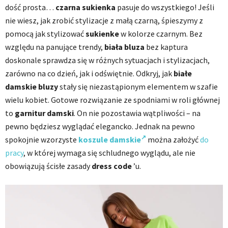
dość prosta…
czarna sukienka
pasuje do wszystkiego! Jeśli
nie wiesz, jak zrobić stylizacje z małą czarną, śpieszymy z
pomocą jak stylizować
sukienke
w kolorze czarnym. Bez
względu na panujące trendy,
biała bluza
bez kaptura
doskonale sprawdza się w różnych sytuacjach i stylizacjach,
zarówno na co dzień, jak i odświętnie. Odkryj, jak
białe
damskie bluzy
stały się niezastąpionym elementem w szafie
wielu kobiet. Gotowe rozwiązanie ze spodniami w roli głównej
to
garnitur damski
. On nie pozostawia wątpliwości – na
pewno będziesz wyglądać elegancko. Jednak na pewno
spokojnie wzorzyste
koszule damskie
można założyć
do
pracy
, w której wymaga się schludnego wyglądu, ale nie
obowiązują ścisłe zasady
dress code
’u.