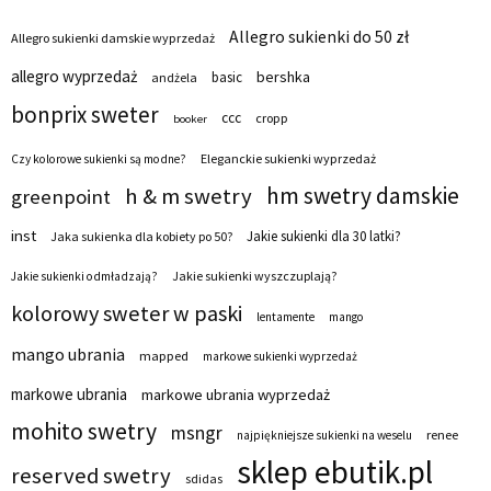
Allegro sukienki do 50 zł
Allegro sukienki damskie wyprzedaż
allegro wyprzedaż
bershka
basic
andżela
bonprix sweter
ccc
cropp
booker
Eleganckie sukienki wyprzedaż
Czy kolorowe sukienki są modne?
hm swetry damskie
h & m swetry
greenpoint
inst
Jakie sukienki dla 30 latki?
Jaka sukienka dla kobiety po 50?
Jakie sukienki wyszczuplają?
Jakie sukienki odmładzają?
kolorowy sweter w paski
lentamente
mango
mango ubrania
mapped
markowe sukienki wyprzedaż
markowe ubrania
markowe ubrania wyprzedaż
mohito swetry
msngr
renee
najpiękniejsze sukienki na weselu
sklep ebutik.pl
reserved swetry
sdidas