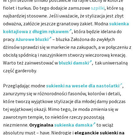
fiolet i turkus. Do tego dodajcie zamszowe
szpilki
, które są
najbardziej stosowne. Jeśli uważacie, że stylizacja jest zbyt
odważna, załóżcie jeszcze granatowy żakiet. Modna
sukienka
koktajlowa z długim rękawem
, która będzie idelana do
pracy.
Ażurowe bluzki
– bluzka Założona do zwykłych
dżinsów sprawdzi się w markecie na zakupach, a w połączeniu z
obcisłą spódnicą i naszyjnikiem stworzy wieczorową kreację.
Warto też zainwestować w
bluzki damski
, tak uniwersalną
część garderoby.
Przeglądając modne
sukienki na wesele dla nastolatki
,
zanurzymy się w różnorodności fasonów, kolorów i detali,
które tworzą wyjątkowe stylizacje dla młodej damy podczas
tej wyjątkowej okazji. Mimo tego, że moda zmienia się w
zawrotnym tempie, to niektóre rzeczy pozostają
niezmienne.
Oryginalna
sukienka damska
to wciąż
absolutny must – have. Niedrogie i
eleganckie sukienki na