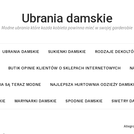
Ubrania damskie
Modne ubrania które każda kobieta powinna mieć w swojej garderobie
UBRANIA DAMSKIE
SUKIENKI DAMSKIE
RODZAJE DEKOLTÓ
BUTIK OPINIE KLIENTÓW O SKLEPACH INTERNETOWYCH
N
NIA SĄ TERAZ MODNE
NAJLEPSZA HURTOWNIA ODZIEŻY DAMSKI
KIE
MARYNARKI DAMSKIE
SPODNIE DAMSKIE
SWETRY D
Allegr