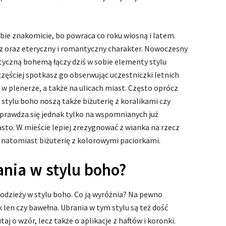
bie znakomicie, bo powraca co roku wiosną i latem.
uz oraz eteryczny i romantyczny charakter. Nowoczesny
styczną bohemą łączy dziś w sobie elementy stylu
jczęściej spotkasz go obserwując uczestniczki letnich
w plenerze, a także na ulicach miast. Często oprócz
stylu boho noszą także biżuterię z koralikami czy
sprawdza się jednak tylko na wspomnianych już
sto. W mieście lepiej zrezygnować z wianka na rzecz
 natomiast biżuterię z kolorowymi paciorkami.
nia w stylu boho?
dzieży w stylu boho. Co ją wyróżnia? Na pewno
k len czy bawełna. Ubrania w tym stylu są też dość
aj o wzór, lecz także o aplikacje z haftów i koronki.