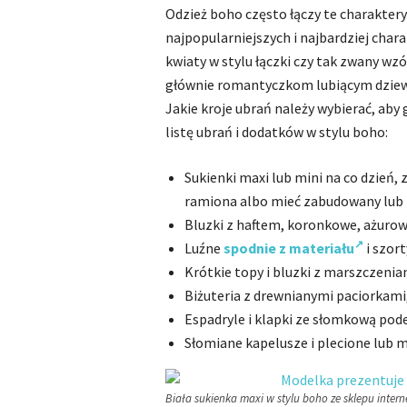
Odzież boho często łączy te charakter
najpopularniejszych i najbardziej char
kwiaty w stylu łączki czy tak zwany wzó
głównie romantyczkom lubiącym dziewcz
Jakie kroje ubrań należy wybierać, aby
listę ubrań i dodatków w stylu boho:
Sukienki maxi lub mini na co dzień,
ramiona albo mieć zabudowany lub 
Bluzki z haftem, koronkowe, ażurow
Luźne
spodnie z materiału
i szor
Krótkie topy i bluzki z marszczeniam
Biżuteria z drewnianymi paciorkami
Espadryle i klapki ze słomkową po
Słomiane kapelusze i plecione lub 
Biała sukienka maxi w stylu boho ze sklepu interne