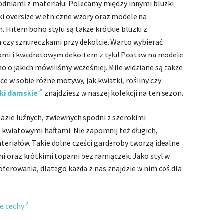
odniami z materiału. Polecamy między innymi bluzki
ki oversize w etniczne wzory oraz modele na
 Hitem boho stylu są także krótkie bluzki z
czy sznureczkami przy dekolcie. Warto wybierać
ami i kwadratowym dekoltem z tyłu! Postaw na modele
o o jakich mówiliśmy wcześniej. Mile widziane są także
 w sobie różne motywy, jak kwiatki, rośliny czy
ki damskie
znajdziesz w naszej kolekcji na ten sezon.
azie luźnych, zwiewnych spodni z szerokimi
kwiatowymi haftami. Nie zapomnij też długich,
teriałów. Takie dolne części garderoby tworzą idealne
i oraz krótkimi topami bez ramiączek. Jako styl w
erowania, dlatego każda z nas znajdzie w nim coś dla
ne cechy