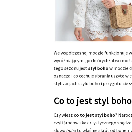
We współczesnej modzie funkcjonuje w
wyróżniającymi, po których łatwo moż
tego sezonu jest
styl boho
w modzie da
oznacza i co cechuje ubrania uszyte w 
stylizacjach stylu boho i przygotujcie 
Co to jest styl boho
Czy wiesz
co to jest styl boho
? Narodz
czyli środowiska artystycznego spędza
słowo
boho
to właśnie skrót od bohemy