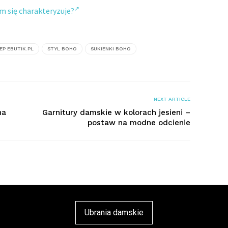
ym się charakteryzuje?
EP EBUTIK.PL
STYL BOHO
SUKIENKI BOHO
NEXT ARTICLE
na
Garnitury damskie w kolorach jesieni –
postaw na modne odcienie
Ubrania damskie