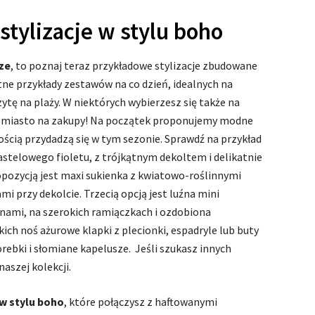
stylizacje w stylu boho
rze
, to poznaj teraz przykładowe stylizacje zbudowane
etne przykłady zestawów na co dzień, idealnych na
zytę na plaży. W niektórych wybierzesz się także na
 w miasto na zakupy! Na początek proponujemy modne
ością przydadzą się w tym sezonie. Sprawdź na przykład
stelowego fioletu, z trójkątnym dekoltem i delikatnie
opozycją jest maxi sukienka z kwiatowo-roślinnymi
i przy dekolcie. Trzecią opcją jest luźna mini
nami, na szerokich ramiączkach i ozdobiona
ch noś ażurowe klapki z plecionki, espadryle lub buty
rebki i słomiane kapelusze. Jeśli szukasz innych
naszej kolekcji.
 w stylu boho
, które połączysz z haftowanymi