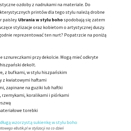
ystyczne ozdoby z nadrukami na materiale. Do
akterystycznych printów dla tego stylu należą drobne
r paisley.
Ubrania w stylu boho
spodobają się zatem
ęce stylizacje oraz kobietom o artystycznej duszy.
 godnie reprezentować ten nurt? Popatrzcie na poniżą
 ze sznureczkami przy dekolcie. Mogą mieć odkryte
hiszpański dekolt.
e, z bufkami, w stylu hiszpańskim
ty z kwiatowymi haftami
i, zapinane na guziki lub haftki
, rzemykami, koralikami i piórkami
deszwą
materiałowe torebki
towego eButik.pl w stylizacji na co dzień