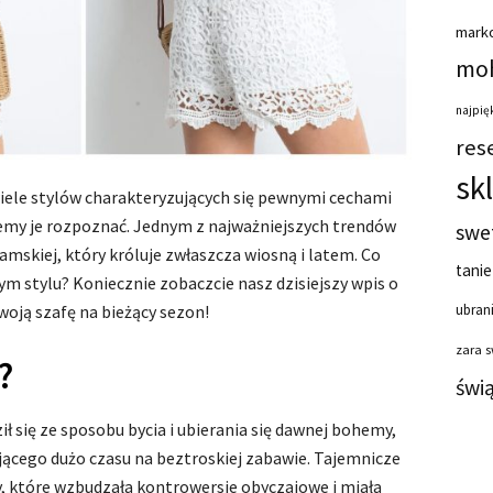
mark
moh
najpięk
res
sk
iele stylów charakteryzujących się pewnymi cechami
emy je rozpoznać. Jednym z najważniejszych trendów
swe
mskiej, który króluje zwłaszcza wiosną i latem. Co
tanie
tym stylu? Koniecznie zobaczcie nasz dzisiejszy wpis o
swoją szafę na bieżący sezon!
ubrani
zara 
?
świ
ił się ze sposobu bycia i ubierania się dawnej bohemy,
jącego dużo czasu na beztroskiej zabawie. Tajemnicze
, które wzbudzała kontrowersje obyczajowe i miała