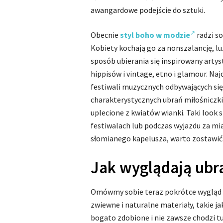
awangardowe podejście do sztuki.
Obecnie
styl boho w modzie
radzi so
Kobiety kochają go za nonszalancję, l
sposób ubierania się inspirowany arty
hippisów i vintage, etno i glamour. Na
festiwali muzycznych odbywających się 
charakterystycznych ubrań miłośniczki 
uplecione z kwiatów wianki. Taki look 
festiwalach lub podczas wyjazdu za mia
słomianego kapelusza, warto zostawić
Jak wyglądają ubra
Omówmy sobie teraz pokrótce wygląd o
zwiewne i naturalne materiały, takie ja
bogato zdobione i nie zawsze chodzi tut