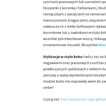
szortami jeansowymi lub szerokimi sp
hiszpanki z koronką i falbankami, bluz
ramiączkach z wycięciami na ramionach.
marszczonymi ściągaczami, wiązaniem 
zwłaszcza te z lekko bufkowymi rękaw
koronkowe lub z nadrukami w stylu boh
wszelkie patchworkowe wzory, miksujące
ornamentowe mozaiki. Wszystkie
bluz
Stylizacje w stylu boho
twórz też na b
nogawkami oraz jeansowych szortów z 
powłóczystych spódnicach z lekkich ma
zestawy z wyżej wymienionymi bluzkam
modzie boho ma naprawdę wiele do zaof
siebie!
Czytaj też:
Styl marynarski i jego głów