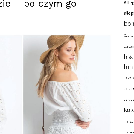
zie – po czym go
Alleg
alleg
bon
Czy ko
Elegan
h &
hm 
Jaka s
Jakie 
Jakie 
kol
mango
markow