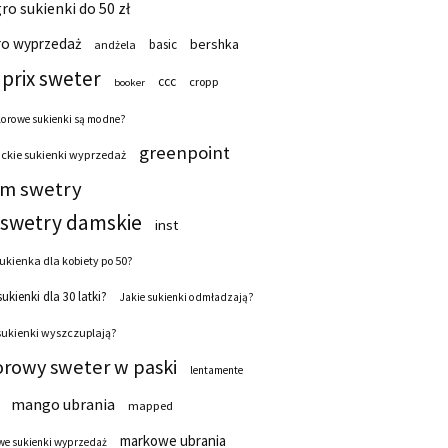
ro sukienki do 50 zł
ro wyprzedaż
bershka
basic
andżela
prix sweter
ccc
cropp
booker
lorowe sukienki są modne?
greenpoint
ckie sukienki wyprzedaż
 m swetry
swetry damskie
inst
ukienka dla kobiety po 50?
sukienki dla 30 latki?
Jakie sukienki odmładzają?
sukienki wyszczuplają?
orowy sweter w paski
lentamente
mango ubrania
mapped
markowe ubrania
e sukienki wyprzedaż