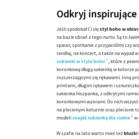
Odkryj inspirujące 
Jeśli spodobał Ci się
styl boho w ubio
na bazie ubrań z tego nurtu. Są to świ
spacer, spotkanie z przyjaciółmi czy wi
randkę, na koncert, a także na wypad
sukienki w stylu boho
, które z pewn
koronkową długą sukienkę w kolorze pa
rozszerzającymi się rękawami. Inną pr
printami, długim rękawem i sznureczkam
sukienka hiszpanka, z odkrytymi ramio
koronkowymi wzorami. Do nich wszystki
na plecionym koturnie oraz plecione to
modeli
znajdź sukienkę dla siebie
w 
W szafie na lato warto mieć też
bluzki