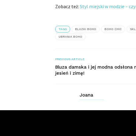
Zobacz też:
Styl miejski w modzie – cz
TAGS
BLUZKI BOHO
BOHO CHIC
SKL
UBRANIA BOHO
PREVIOUS ARTICLE
Bluza damska i jej modna odsłona 
jesień i zimę!
Joana