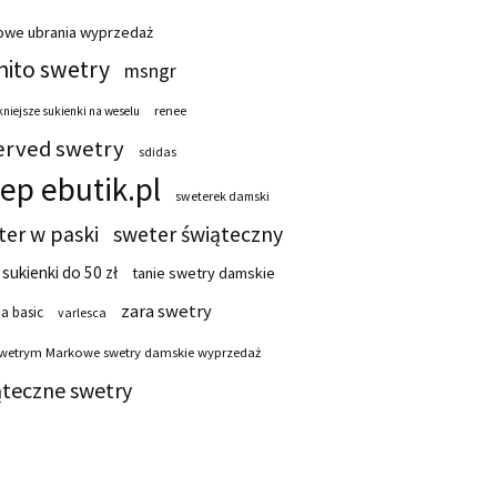
owe ubrania wyprzedaż
ito swetry
msngr
renee
niejsze sukienki na weselu
erved swetry
sdidas
lep ebutik.pl
sweterek damski
ter w paski
sweter świąteczny
 sukienki do 50 zł
tanie swetry damskie
zara swetry
a basic
varlesca
swetrym Markowe swetry damskie wyprzedaż
ąteczne swetry