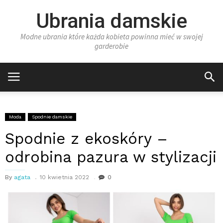
Ubrania damskie
Modne ubrania które każda kobieta powinna mieć w swojej
garderobie
Moda
Spodnie damskie
Spodnie z ekoskóry –
odrobina pazura w stylizacji
By
agata
10 kwietnia 2022
0