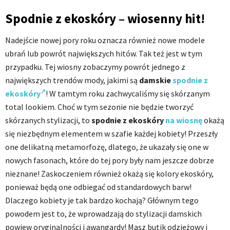
Spodnie z ekoskóry – wiosenny hit!
Nadejście nowej pory roku oznacza również nowe modele
ubrań lub powrót największych hitów. Tak też jest w tym
przypadku. Tej wiosny zobaczymy powrót jednego z
największych trendów mody, jakimi są
damskie
spodnie z
ekoskóry
! W tamtym roku zachwycaliśmy się skórzanym
total lookiem. Choć w tym sezonie nie będzie tworzyć
skórzanych stylizacji, to
spodnie z ekoskóry
na wiosnę
okażą
się niezbędnym elementem w szafie każdej kobiety! Przeszły
one delikatną metamorfozę, dlatego, że ukazały się one w
nowych fasonach, które do tej pory były nam jeszcze dobrze
nieznane! Zaskoczeniem również okażą się kolory ekoskóry,
ponieważ będą one odbiegać od standardowych barw!
Dlaczego kobiety je tak bardzo kochają? Głównym tego
powodem jest to, że wprowadzają do stylizacji damskich
powiew oryginalności i awangardy! Masz butik odzieżowy i