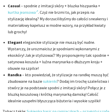
Casual
– spodnie z imitacji skóry + bluzka hiszpanka +
kurtka jeansowa
. Czyż nie brzmi to, jak przepis na
stylizację idealną? My dorzucilibyśmy do całości sneakersy i
materiałowy kapelusz w modne wzory, na przykład kwiaty
lub grochy!
Elegant
eleganckie stylizacje nie muszą być nudne.
Wystarczy, że urozmaicisz je spodniami wykonanymi z
ekoskóry! Jak je stylizować? My proponujemy tak: spodnie +
satynowa koszula + luźna marynarka o dłuższym kroju +
obuwie na szpilce!
Randka
– kto powiedział, że stylizacje na randkę muszą być
zbudowane na bazie
sukienki
? Dodaj im trochę szaleństwa i
stwórz je na podstawie spodni z imitacji skóry! Połącz je z
bluzką koszulową i krótką marynarką damską! Całość
idealnie uzupełni błyszcząca biżuteria i wysokie szpilki!
Zobacz także:
Sukienka basic na ramiączkach – przygotuj szafę