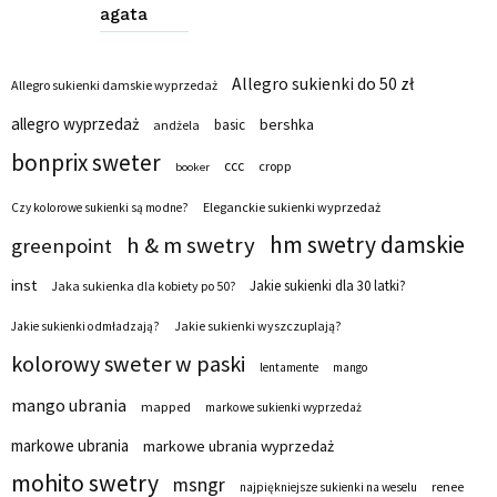
agata
Allegro sukienki do 50 zł
Allegro sukienki damskie wyprzedaż
allegro wyprzedaż
bershka
basic
andżela
bonprix sweter
ccc
cropp
booker
Eleganckie sukienki wyprzedaż
Czy kolorowe sukienki są modne?
hm swetry damskie
h & m swetry
greenpoint
inst
Jakie sukienki dla 30 latki?
Jaka sukienka dla kobiety po 50?
Jakie sukienki wyszczuplają?
Jakie sukienki odmładzają?
kolorowy sweter w paski
lentamente
mango
mango ubrania
mapped
markowe sukienki wyprzedaż
markowe ubrania
markowe ubrania wyprzedaż
mohito swetry
msngr
renee
najpiękniejsze sukienki na weselu