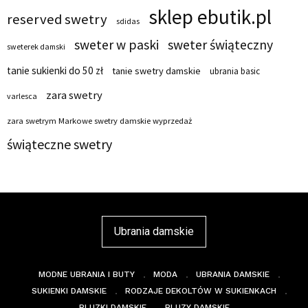
sklep ebutik.pl
reserved swetry
sdidas
sweter w paski
sweter świąteczny
sweterek damski
tanie sukienki do 50 zł
tanie swetry damskie
ubrania basic
zara swetry
varlesca
zara swetrym Markowe swetry damskie wyprzedaż
świąteczne swetry
Ubrania damskie
MODNE UBRANIA I BUTY
MODA
UBRANIA DAMSKIE
SUKIENKI DAMSKIE
RODZAJE DEKOLTÓW W SUKIENKACH
BLUZKI DAMSKIE
BLUZY DAMSKIE