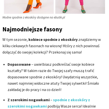
Modne spodnie z ekoskóry dostępne na ebutik.pl
Najmodniejsze fasony
W tym sezonie,
kobiece spodnie z ekoskóry
znajdziemy w
kilku ciekawych fasonach na wiosnę! Który z nich powinnaś
dołączyć do swojej kolekcji? Przekonaj się sama!
Dopasowane
– uwielbiasz podkreślać swoje kobiece
kształty? W takim razie do Twojej szafy muszą trafić
dopasowane spodnie z ekoskóry! Uwydatnią wszystkie,
nawet najmniej widoczne atuty Twojej sylwetki! Śmiało
zakładaj je do pracy i na co dzień!
Z szerokimi nogawkami
–
spodnie z ekoskóry z
szerokimi nogawkami
podbiją Wasze serca! Idealnie