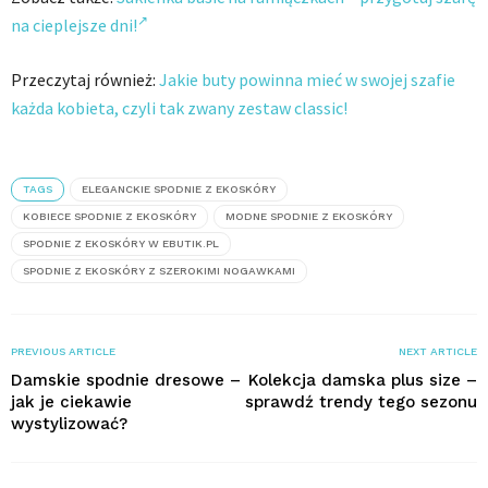
na cieplejsze dni!
Przeczytaj również:
Jakie buty powinna mieć w swojej szafie
każda kobieta, czyli tak zwany zestaw classic!
TAGS
ELEGANCKIE SPODNIE Z EKOSKÓRY
KOBIECE SPODNIE Z EKOSKÓRY
MODNE SPODNIE Z EKOSKÓRY
SPODNIE Z EKOSKÓRY W EBUTIK.PL
SPODNIE Z EKOSKÓRY Z SZEROKIMI NOGAWKAMI
PREVIOUS ARTICLE
NEXT ARTICLE
Damskie spodnie dresowe –
Kolekcja damska plus size –
jak je ciekawie
sprawdź trendy tego sezonu
wystylizować?