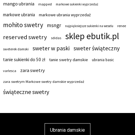
mango ubrania
mapped
markowe sukienki wyprzedaż
markowe ubrania
markowe ubrania wyprzedaż
mohito swetry
msngr
renee
najpiękniejsze sukienki na weselu
sklep ebutik.pl
reserved swetry
sdidas
sweter w paski
sweter świąteczny
sweterek damski
tanie sukienki do 50 zł
tanie swetry damskie
ubrania basic
zara swetry
varlesca
zara swetrym Markowe swetry damskie wyprzedaż
świąteczne swetry
Ubrania damskie