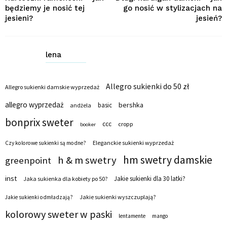
będziemy je nosić tej
go nosić w stylizacjach na
jesieni?
jesień?
lena
Allegro sukienki do 50 zł
Allegro sukienki damskie wyprzedaż
allegro wyprzedaż
bershka
basic
andżela
bonprix sweter
ccc
cropp
booker
Eleganckie sukienki wyprzedaż
Czy kolorowe sukienki są modne?
hm swetry damskie
h & m swetry
greenpoint
inst
Jakie sukienki dla 30 latki?
Jaka sukienka dla kobiety po 50?
Jakie sukienki wyszczuplają?
Jakie sukienki odmładzają?
kolorowy sweter w paski
lentamente
mango