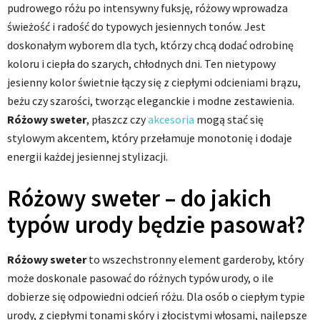
pudrowego różu po intensywny fuksję, różowy wprowadza
świeżość i radość do typowych jesiennych tonów. Jest
doskonałym wyborem dla tych, którzy chcą dodać odrobinę
koloru i ciepła do szarych, chłodnych dni. Ten nietypowy
jesienny kolor świetnie łączy się z ciepłymi odcieniami brązu,
beżu czy szarości, tworząc eleganckie i modne zestawienia.
Różowy sweter
, płaszcz czy
akcesoria
mogą stać się
stylowym akcentem, który przełamuje monotonię i dodaje
energii każdej jesiennej stylizacji.
Różowy sweter – do jakich
typów urody będzie pasował?
Różowy sweter
to wszechstronny element garderoby, który
może doskonale pasować do różnych typów urody, o ile
dobierze się odpowiedni odcień różu. Dla osób o ciepłym typie
urody, z ciepłymi tonami skóry i złocistymi włosami, najlepsze