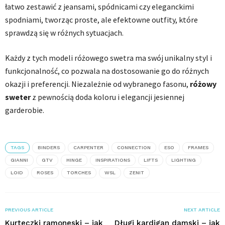
łatwo zestawić z jeansami, spódnicami czy eleganckimi
spodniami, tworząc proste, ale efektowne outfity, które
sprawdzą się w różnych sytuacjach.
Każdy z tych modeli różowego swetra ma swój unikalny styl i
funkcjonalność, co pozwala na dostosowanie go do różnych
okazji i preferencji. Niezależnie od wybranego fasonu,
różowy
sweter
z pewnością doda koloru i elegancji jesiennej
garderobie.
TAGS
BINDERS
CARPENTER
CONNECTION
ESO
FRAMES
GIANNI
GTV
HINGE
INSPIRATIONS
LIFTS
LIGHTING
LOID
ROSES
TORCHES
WSL
ZENIT
PREVIOUS ARTICLE
NEXT ARTICLE
Kurteczki ramoneski – jak
Długi kardigan damski – jak