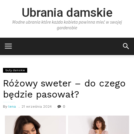
Ubrania damskie
Modne ubrania które każda kobieta powinna mieć w swojej
garderobie
buty damskie
Różowy sweter – do czego
będzie pasował?
By
lena
21 września 2024
0