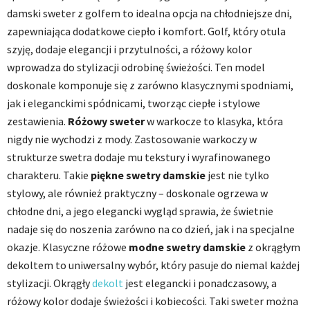
damski sweter z golfem to idealna opcja na chłodniejsze dni,
zapewniająca dodatkowe ciepło i komfort. Golf, który otula
szyję, dodaje elegancji i przytulności, a różowy kolor
wprowadza do stylizacji odrobinę świeżości. Ten model
doskonale komponuje się z zarówno klasycznymi spodniami,
jak i eleganckimi spódnicami, tworząc ciepłe i stylowe
zestawienia.
Różowy sweter
w warkocze to klasyka, która
nigdy nie wychodzi z mody. Zastosowanie warkoczy w
strukturze swetra dodaje mu tekstury i wyrafinowanego
charakteru. Takie
piękne swetry damskie
jest nie tylko
stylowy, ale również praktyczny – doskonale ogrzewa w
chłodne dni, a jego elegancki wygląd sprawia, że świetnie
nadaje się do noszenia zarówno na co dzień, jak i na specjalne
okazje. Klasyczne różowe
modne swetry damskie
z okrągłym
dekoltem to uniwersalny wybór, który pasuje do niemal każdej
stylizacji. Okrągły
dekolt
jest elegancki i ponadczasowy, a
różowy kolor dodaje świeżości i kobiecości. Taki sweter można