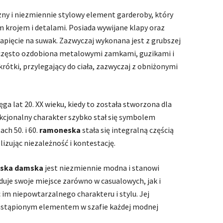
zny i niezmiennie stylowy element garderoby, który
 krojem i detalami. Posiada wywijane klapy oraz
apięcie na suwak. Zazwyczaj wykonana jest z grubszej
 często ozdobiona metalowymi zamkami, guzikami i
krótki, przylegający do ciała, zazwyczaj z obniżonymi
ęga lat 20. XX wieku, kiedy to została stworzona dla
kcjonalny charakter szybko stał się symbolem
ch 50. i 60.
ramoneska
stała się integralną częścią
izując niezależność i kontestację.
eska damska
jest niezmiennie modna i stanowi
jduje swoje miejsce zarówno w casualowych, jak i
 im niepowtarzalnego charakteru i stylu. Jej
zastąpionym elementem w szafie każdej modnej