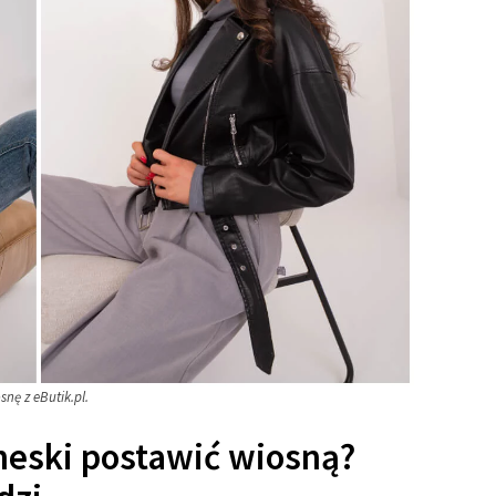
nę z eButik.pl.
neski postawić wiosną?