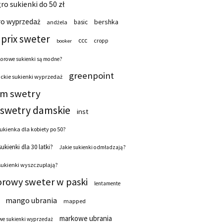
ro sukienki do 50 zł
ro wyprzedaż
bershka
basic
andżela
prix sweter
ccc
cropp
booker
lorowe sukienki są modne?
greenpoint
ckie sukienki wyprzedaż
 m swetry
swetry damskie
inst
ukienka dla kobiety po 50?
sukienki dla 30 latki?
Jakie sukienki odmładzają?
sukienki wyszczuplają?
orowy sweter w paski
lentamente
mango ubrania
mapped
markowe ubrania
e sukienki wyprzedaż