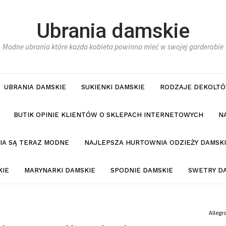
Ubrania damskie
Modne ubrania które każda kobieta powinna mieć w swojej garderobie
UBRANIA DAMSKIE
SUKIENKI DAMSKIE
RODZAJE DEKOLTÓ
BUTIK OPINIE KLIENTÓW O SKLEPACH INTERNETOWYCH
N
NIA SĄ TERAZ MODNE
NAJLEPSZA HURTOWNIA ODZIEŻY DAMSKI
KIE
MARYNARKI DAMSKIE
SPODNIE DAMSKIE
SWETRY D
Allegr