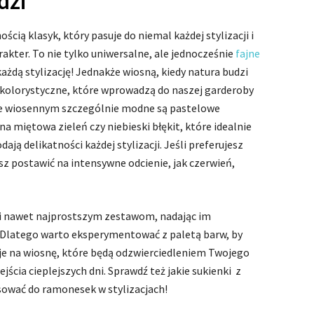
dzi
ścią klasyk, który pasuje do niemal każdej stylizacji i
rakter. To nie tylko uniwersalne, ale jednocześnie
fajne
ażdą stylizację! Jednakże wiosną, kiedy natura budzi
e kolorystyczne, które wprowadzą do naszej garderoby
nie wiosennym szczególnie modne są pastelowe
lna miętowa zieleń czy niebieski błękit, które idealnie
ają delikatności każdej stylizacji. Jeśli preferujesz
sz postawić na intensywne odcienie, jak czerwień,
gii nawet najprostszym zestawom, nadając im
. Dlatego warto eksperymentować z paletą barw, by
cje na wiosnę, które będą odzwierciedleniem Twojego
ejścia cieplejszych dni. Sprawdź też jakie sukienki z
sować do ramonesek w stylizacjach!