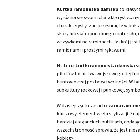
Kurtka ramoneska damska
to klasyc
wyróżnia się swoim charakterystycznym
charakterystyczne przesunięte w bok z
skóry lub skóropodobnego materiału,
wszywkami na ramionach. Jej krój jest 
ramionami i prostymi rękawami.
Historia
kurtki ramoneska damska
si
pilotów lotnictwa wojskowego. Jej fun
buntowniczej postawy i wolności. W lata
subkultury rockowej i punkowej, symbol
W dzisiejszych czasach
czarna ramon
kluczowy element wielu stylizacji. Zna
bardziej eleganckich outfitach, dodając
wszechstronność sprawia, że jest nie
kobiety.