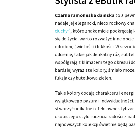
Stylista z eButik ra
Czarna ramoneska damska
to z pewno
nadaje jej elegancki, nieco rockowy cha
ciuchy
, które znakomicie podkręcają k
się do życia, warto rozważyć inne opcj
odrobinę świeżości i lekkości. W sezo
odcienie, takie jak delikatny róż, subte
współgrają z klimatem tego okresu i dod
bardziej wyraziste kolory, śmiało może
fuksja czy butelkowa zieleń.
Takie kolory dodają charakteru i ener
wyjątkowego pazura i indywidualności
stworzyć unikalne i efektowne styliza
osobistego stylu i uczucia radości z nad
najnowszych kolekcji świetnie będą pa