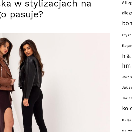
a w stylizacjach na
Alleg
o pasuje?
alleg
bon
Czy ko
Elegan
h &
hm 
Jaka s
Jakie 
Jakie 
kol
mango
markow