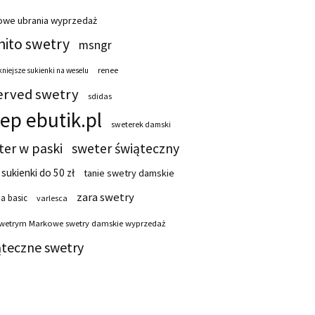
owe ubrania wyprzedaż
ito swetry
msngr
renee
niejsze sukienki na weselu
erved swetry
sdidas
lep ebutik.pl
sweterek damski
ter w paski
sweter świąteczny
 sukienki do 50 zł
tanie swetry damskie
zara swetry
a basic
varlesca
swetrym Markowe swetry damskie wyprzedaż
ąteczne swetry