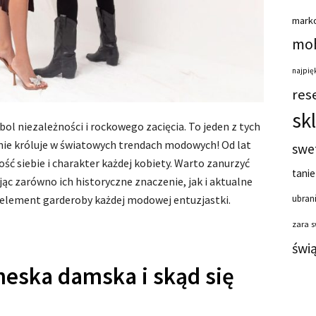
mark
moh
najpięk
res
sk
mbol niezależności i rockowego zacięcia. To jeden z tych
ie króluje w światowych trendach modowych! Od lat
swe
ć siebie i charakter każdej kobiety. Warto zanurzyć
tanie
ąc zarówno ich historyczne znaczenie, jak i aktualne
y element garderoby każdej modowej entuzjastki.
ubrani
zara 
świ
eska damska i skąd się