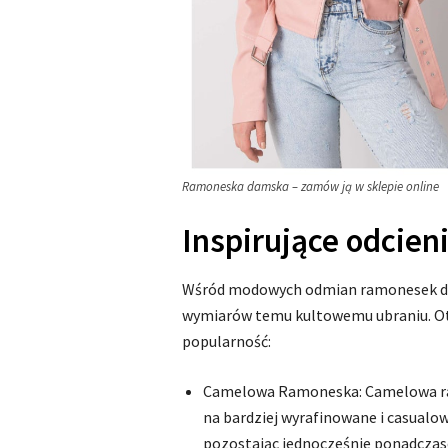
Ramoneska damska – zamów ją w sklepie online
Inspirujące odcie
Wśród modowych odmian ramonesek da
wymiarów temu kultowemu ubraniu. Ot
popularność:
Camelowa Ramoneska: Camelowa ram
na bardziej wyrafinowane i casualow
pozostając jednocześnie ponadczas