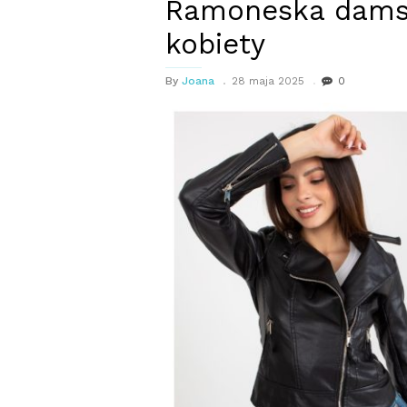
Ramoneska damsk
kobiety
By
Joana
28 maja 2025
0