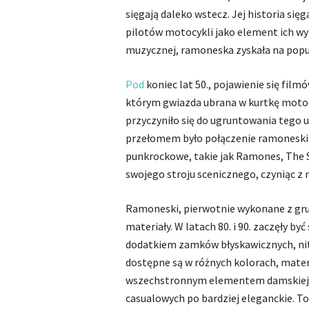
sięgają daleko wstecz. Jej historia sięg
pilotów motocykli jako element ich wypo
muzycznej, ramoneska zyskała na popul
Pod
koniec lat 50., pojawienie się fil
którym gwiazda ubrana w kurtkę moto
przyczyniło się do ugruntowania tego 
przełomem było połączenie ramoneski
punkrockowe, takie jak Ramones, The Se
swojego stroju scenicznego, czyniąc z
Ramoneski, pierwotnie wykonane z grube
materiały. W latach 80. i 90. zaczęły by
dodatkiem zamków błyskawicznych, nit
dostępne są w różnych kolorach, materia
wszechstronnym elementem damskiej ga
casualowych po bardziej eleganckie. To