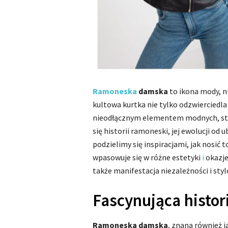
Ramoneska
damska
to ikona mody, ni
kultowa kurtka nie tylko odzwierciedla 
nieodłącznym elementem modnych, stre
się historii ramoneski, jej ewolucji o
podzielimy się inspiracjami, jak nosić
wpasowuje się w różne estetyki
i
okazje
także manifestacja niezależności i sty
Fascynująca histo
Ramoneska damska
, znana również j