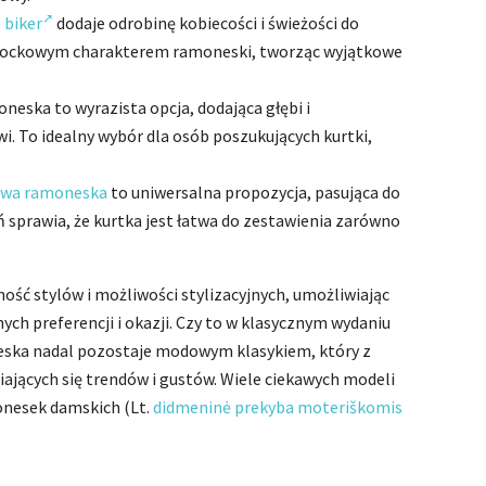
 biker
dodaje odrobinę kobiecości i świeżości do
 z rockowym charakterem ramoneski, tworząc wyjątkowe
ska to wyrazista opcja, dodająca głębi i
. To idealny wybór dla osób poszukujących kurtki,
wa ramoneska
to uniwersalna propozycja, pasująca do
eń sprawia, że kurtka jest łatwa do zestawienia zarówno
ość stylów i możliwości stylizacyjnych, umożliwiając
ch preferencji i okazji. Czy to w klasycznym wydaniu
eska nadal pozostaje modowym klasykiem, który z
jących się trendów i gustów. Wiele ciekawych modeli
onesek damskich (Lt.
didmeninė prekyba moteriškomis