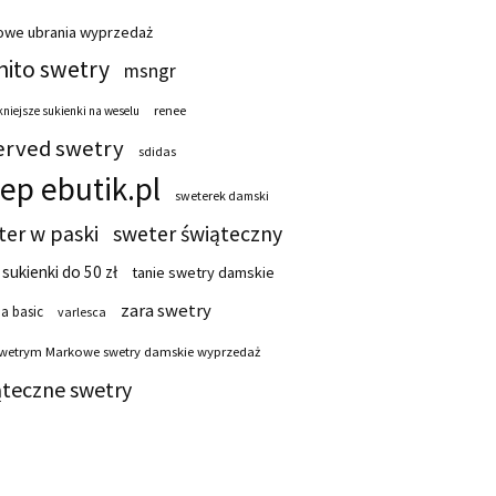
owe ubrania wyprzedaż
ito swetry
msngr
renee
niejsze sukienki na weselu
erved swetry
sdidas
lep ebutik.pl
sweterek damski
ter w paski
sweter świąteczny
 sukienki do 50 zł
tanie swetry damskie
zara swetry
a basic
varlesca
swetrym Markowe swetry damskie wyprzedaż
ąteczne swetry