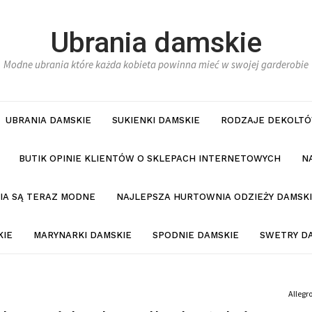
Ubrania damskie
Modne ubrania które każda kobieta powinna mieć w swojej garderobie
UBRANIA DAMSKIE
SUKIENKI DAMSKIE
RODZAJE DEKOLTÓ
BUTIK OPINIE KLIENTÓW O SKLEPACH INTERNETOWYCH
N
NIA SĄ TERAZ MODNE
NAJLEPSZA HURTOWNIA ODZIEŻY DAMSKI
KIE
MARYNARKI DAMSKIE
SPODNIE DAMSKIE
SWETRY D
Allegr