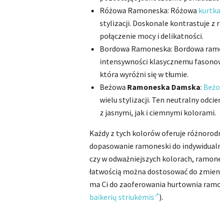
Różowa Ramoneska: Różowa
kurtka
stylizacji. Doskonale kontrastuje
połączenie mocy i delikatności.
Bordowa Ramoneska: Bordowa ramone
intensywności klasycznemu fasonowi
która wyróżni się w tłumie.
Beżowa
Ramoneska Damska
:
Beżo
wielu stylizacji. Ten neutralny odci
z jasnymi, jak i ciemnymi kolorami.
Każdy z tych kolorów oferuje różnorodn
dopasowanie ramoneski do indywidualny
czy w odważniejszych kolorach, ramon
łatwością można dostosować do zmienia
ma Ci do zaoferowania hurtownia ram
baikerių striukėmis
).