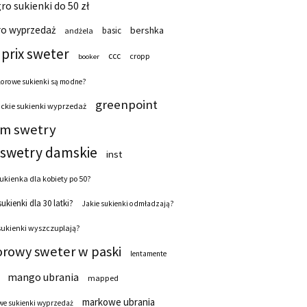
ro sukienki do 50 zł
ro wyprzedaż
bershka
basic
andżela
prix sweter
ccc
cropp
booker
lorowe sukienki są modne?
greenpoint
ckie sukienki wyprzedaż
 m swetry
swetry damskie
inst
ukienka dla kobiety po 50?
sukienki dla 30 latki?
Jakie sukienki odmładzają?
sukienki wyszczuplają?
orowy sweter w paski
lentamente
mango ubrania
mapped
markowe ubrania
e sukienki wyprzedaż