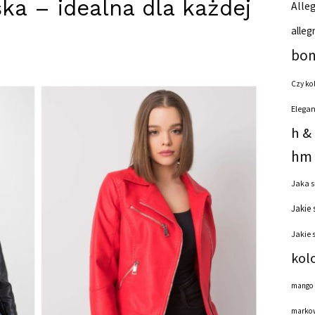
a – idealna dla każdej
Alleg
alleg
bon
Czy ko
Elegan
h &
hm 
Jaka s
Jakie 
Jakie 
kol
mango
markow