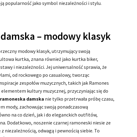
ją popularność jako symbol niezależności i stylu.
 damska – modowy klasyk
rzeczny modowy klasyk, utrzymujący swoją
kultowa kurtka, znana również jako kurtka biker,
tawy i niezależności. Jej uniwersalność sprawia, że
ylami, od rockowego po casualowy, tworząc
Inspiracje zespołów muzycznych, takich jak Ramones
m elementem kultury muzycznej, przyczyniając się do
ramoneska damska
nie tylko przetrwała próbę czasu,
tem mody, zachowując swoją ponadczasową
równo na co dzień, jak i do eleganckich outfitów,
nna. Dodatkowo, noszenie czarnej ramoneski niesie ze
 z niezależnością, odwagą i pewnością siebie. To