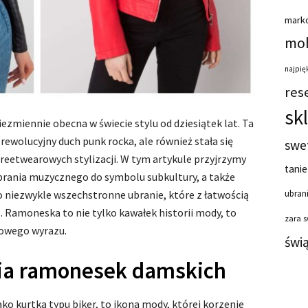
mark
moh
najpięk
res
sk
ezmiennie obecna w świecie stylu od dziesiątek lat. Ta
rewolucyjny duch punk rocka, ale również stała się
swe
etwearowych stylizacji. W tym artykule przyjrzymy
tanie
d ubrania muzycznego do symbolu subkultury, a także
 to niezwykle wszechstronne ubranie, które z łatwością
ubrani
. Ramoneska to nie tylko kawałek historii mody, to
zara 
lowego wyrazu.
świ
ria ramonesek damskich
ako kurtka typu biker, to ikona mody, której korzenie