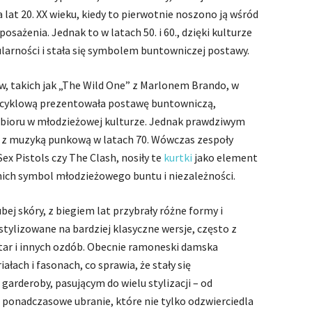
a lat 20. XX wieku, kiedy to pierwotnie noszono ją wśród
sażenia. Jednak to w latach 50. i 60., dzięki kulturze
arności i stała się symbolem buntowniczej postawy.
mów, takich jak „The Wild One” z Marlonem Brando, w
cyklową prezentowała postawę buntowniczą,
ubioru w młodzieżowej kulturze. Jednak prawdziwym
 z muzyką punkową w latach 70. Wówczas zespoły
x Pistols czy The Clash, nosiły te
kurtki
jako element
 nich symbol młodzieżowego buntu i niezależności.
j skóry, z biegiem lat przybrały różne formy i
ć stylizowane na bardziej klasyczne wersje, często z
ar i innych ozdób. Obecnie ramoneski damska
łach i fasonach, co sprawia, że stały się
rderoby, pasującym do wielu stylizacji – od
 ponadczasowe ubranie, które nie tylko odzwierciedla