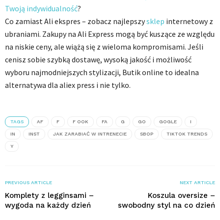
Twoją indywidualność
?
Co zamiast Ali ekspres – zobacz najlepszy
sklep
internetowy z
ubraniami. Zakupy na Ali Express mogą być kuszące ze względu
na niskie ceny, ale wiążą się z wieloma kompromisami. Jeśli
cenisz sobie szybką dostawę, wysoką jakość i możliwość
wyboru najmodniejszych stylizacji, Butik online to idealna
alternatywa dla aliex press i nie tylko.
TAGS
AF
F
F OOK
FA
G
GO
GOGLE
I
IN
INST
JAK ZARABIAĆ W INTRENECIE
SBOP
TIKTOK TRENDS
Y
PREVIOUS ARTICLE
NEXT ARTICLE
Komplety z legginsami –
Koszula oversize –
wygoda na każdy dzień
swobodny styl na co dzień