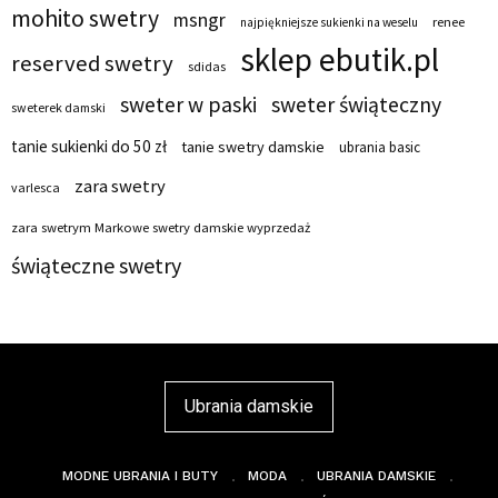
mohito swetry
msngr
renee
najpiękniejsze sukienki na weselu
sklep ebutik.pl
reserved swetry
sdidas
sweter w paski
sweter świąteczny
sweterek damski
tanie sukienki do 50 zł
tanie swetry damskie
ubrania basic
zara swetry
varlesca
zara swetrym Markowe swetry damskie wyprzedaż
świąteczne swetry
Ubrania damskie
MODNE UBRANIA I BUTY
MODA
UBRANIA DAMSKIE