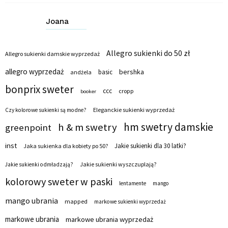
Joana
Allegro sukienki do 50 zł
Allegro sukienki damskie wyprzedaż
allegro wyprzedaż
bershka
basic
andżela
bonprix sweter
ccc
cropp
booker
Eleganckie sukienki wyprzedaż
Czy kolorowe sukienki są modne?
hm swetry damskie
h & m swetry
greenpoint
inst
Jakie sukienki dla 30 latki?
Jaka sukienka dla kobiety po 50?
Jakie sukienki wyszczuplają?
Jakie sukienki odmładzają?
kolorowy sweter w paski
lentamente
mango
mango ubrania
mapped
markowe sukienki wyprzedaż
markowe ubrania
markowe ubrania wyprzedaż