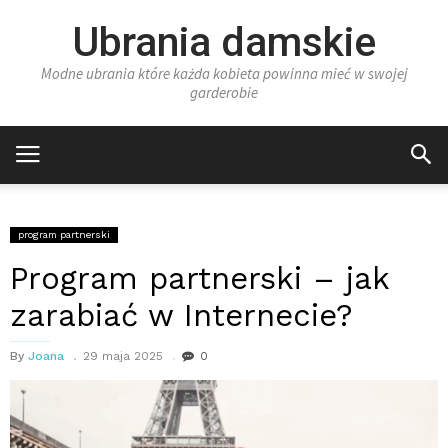
Ubrania damskie
Modne ubrania które każda kobieta powinna mieć w swojej
garderobie
program partnerski
Program partnerski – jak
zarabiać w Internecie?
By
Joana
29 maja 2025
0