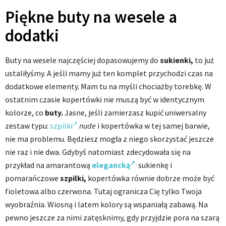
Piękne buty na wesele a
dodatki
Buty na wesele najczęściej dopasowujemy do
sukienki,
to już
ustaliłyśmy. A jeśli mamy już ten komplet przychodzi czas na
dodatkowe elementy. Mam tu na myśli chociażby torebkę. W
ostatnim czasie kopertówki nie muszą być w identycznym
kolorze, co
buty.
Jasne, jeśli zamierzasz kupić uniwersalny
zestaw typu:
szpilki
nude
i kopertówka w tej samej barwie,
nie ma problemu. Będziesz mogła z niego skorzystać jeszcze
nie raz i nie dwa. Gdybyś natomiast zdecydowała się na
przykład na amarantową
elegancką
sukienkę i
pomarańczowe
szpilki,
kopertówka równie dobrze może być
fioletowa albo czerwona. Tutaj ogranicza Cię tylko Twoja
wyobraźnia. Wiosną i latem kolory są wspaniałą zabawą. Na
pewno jeszcze za nimi zatęsknimy, gdy przyjdzie pora na szarą