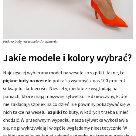
Piękne buty na wesele do sukienki
Jakie modele i kolory wybrać?
Najczęściej wybierany model na wesele to szpilki. Jasne, te
piękne buty na wesele
potrafią wydobyć z nas 100 procent
seksapilu i kobiecości. Niestety, niedobrze wyglądają na
paniach, które mają masywne sylwetki. Te dziewczyny, które
nie zakładają szpilek na co dzień nie powinny pokazywać się w
nich także na weselu.
Szpilki
to buty, w których trzeba umieć
chodzić. W przeciwnym wypadku, nasza sylwetka wykoślawia
się, nogi wykrzywiają i w ogóle wyglądamy nieestetycznie. W
takim wypadku najlepiej założyć czółenka na średnim obcasie z