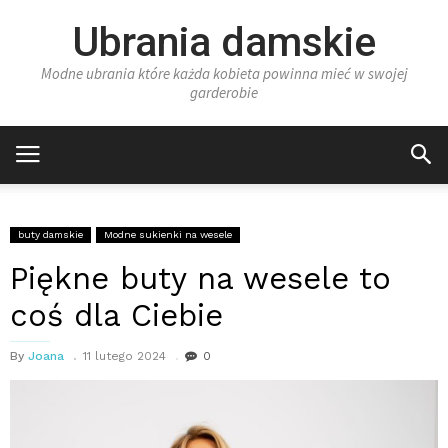
Ubrania damskie
Modne ubrania które każda kobieta powinna mieć w swojej
garderobie
buty damskie
Modne sukienki na wesele
Piękne buty na wesele to
coś dla Ciebie
By
Joana
11 lutego 2024
0