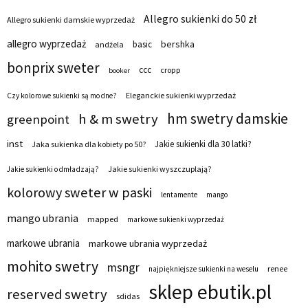
Allegro sukienki do 50 zł
Allegro sukienki damskie wyprzedaż
allegro wyprzedaż
bershka
basic
andżela
bonprix sweter
ccc
cropp
booker
Eleganckie sukienki wyprzedaż
Czy kolorowe sukienki są modne?
hm swetry damskie
h & m swetry
greenpoint
inst
Jakie sukienki dla 30 latki?
Jaka sukienka dla kobiety po 50?
Jakie sukienki wyszczuplają?
Jakie sukienki odmładzają?
kolorowy sweter w paski
lentamente
mango
mango ubrania
mapped
markowe sukienki wyprzedaż
markowe ubrania
markowe ubrania wyprzedaż
mohito swetry
msngr
renee
najpiękniejsze sukienki na weselu
sklep ebutik.pl
reserved swetry
sdidas