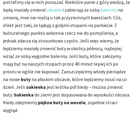
potrafimy się w nich poruszać. Niektóre panie z góry wiedzą, że
będą musiały zmienić
obuwie
i zabierają ze sobą
baleriny
na
zmianę, inne nie myślą o tak przyziemnych kwestiach. Cóż,
efekt jest taki, że lądują z gołymi stopami na parkiecie. Z
kulturalnego punktu widzenia rzecz nie do pomyślenia, a
jednak zdarza się stosunkowo często. Jeśli więc wiemy, że
będziemy musiały zmienić buty w okolicy północy, najlepiej
wziąć ze sobą wygodne baleriny. Jeśli buty, które założymy
mają być na naszych stopach przez 40 minut lepiej ich po
prostu w ogóle nie kupować. Zaoszczędzimy wtedy pieniądze
na nowe
buty
na płaskim obcasie, które będziemy nosić na co
dzień. Jeśli
sukienka
jest krótka pół biedy – można zmienić
buty.
Sukienka
do ziemi jest dopasowana do wysokości obcasa.
Kiedy zdejmiemy
piękne buty na wesele
, zupełnie straci
wygląd.