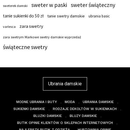
sweter w paski
sweter świąteczny
sweterek damski
tanie sukienki do 50 zł
tanie swetry damskie
ubrania basic
zara swetry
varlesca
zara swetrym Markowe swetry damskie wyprzedaż
świąteczne swetry
Ubrania damskie
MODNE UBRANIA I BUTY
MODA
UBRANIA DAMSKIE
SUKIENKI DAMSKIE
RODZAJE DEKOLTÓW W SUKIENKACH
BLUZKI DAMSKIE
BLUZY DAMSKIE
BUTIK OPINIE KLIENTÓW O SKLEPACH INTERNETOWYCH
NAJLEPSZY BUTIK Z ODZIEŻĄ
HURTOWNIA OPINIE