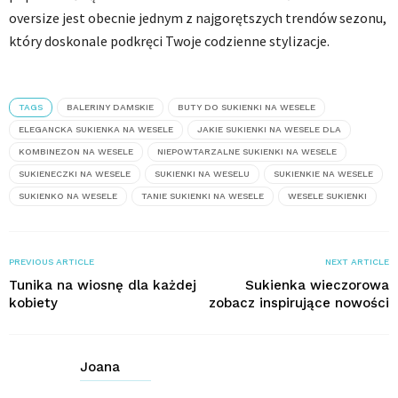
oversize jest obecnie jednym z najgorętszych trendów sezonu,
który doskonale podkręci Twoje codzienne stylizacje.
TAGS
BALERINY DAMSKIE
BUTY DO SUKIENKI NA WESELE
ELEGANCKA SUKIENKA NA WESELE
JAKIE SUKIENKI NA WESELE DLA
KOMBINEZON NA WESELE
NIEPOWTARZALNE SUKIENKI NA WESELE
SUKIENECZKI NA WESELE
SUKIENKI NA WESELU
SUKIENKIE NA WESELE
SUKIENKO NA WESELE
TANIE SUKIENKI NA WESELE
WESELE SUKIENKI
PREVIOUS ARTICLE
NEXT ARTICLE
Tunika na wiosnę dla każdej
Sukienka wieczorowa
kobiety
zobacz inspirujące nowości
Joana