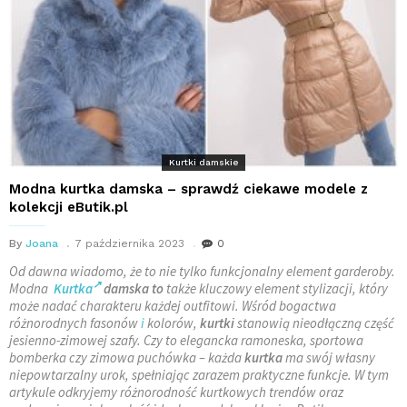
Kurtki damskie
Modna kurtka damska – sprawdź ciekawe modele z
kolekcji eButik.pl
By
Joana
7 października 2023
0
Od dawna wiadomo, że to nie tylko funkcjonalny element garderoby.
Modna
Kurtka
damska to
także kluczowy element stylizacji, który
może nadać charakteru każdej outfitowi. Wśród bogactwa
różnorodnych fasonów
i
kolorów,
kurtki
stanowią nieodłączną część
jesienno-zimowej szafy. Czy to elegancka ramoneska, sportowa
bomberka czy zimowa puchówka – każda
kurtka
ma swój własny
niepowtarzalny urok, spełniając zarazem praktyczne funkcje. W tym
artykule odkryjemy różnorodność kurtkowych trendów oraz