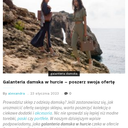
galanteria damska
Galanteria damska w hurcie – poszerz swoja ofertę
By
alexandra
23 stycznia 2023
0
Prowadzisz sklep z odzieżą damską? Jeśli zastanawiasz się, jak
urozmaicić ofertę swojego sklepu, warto poszerzyć kolekcję o
ciekawe dodatki i
akcesoria
. Nic nie sprawdzi się lepiej niż modne
torebki,
paski
czy
portfele
. W naszym dzisiejszym wpisie
podpowiadamy, jaka
galanteria damska w hurcie
czeka w ofercie