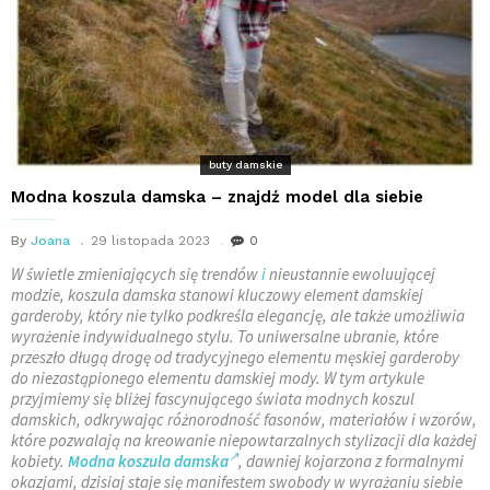
buty damskie
Modna koszula damska – znajdź model dla siebie
By
Joana
29 listopada 2023
0
W świetle zmieniających się trendów
i
nieustannie ewoluującej
modzie, koszula damska stanowi kluczowy element damskiej
garderoby, który nie tylko podkreśla elegancję, ale także umożliwia
wyrażenie indywidualnego stylu. To uniwersalne ubranie, które
przeszło długą drogę od tradycyjnego elementu męskiej garderoby
do niezastąpionego elementu damskiej mody. W tym artykule
przyjmiemy się bliżej fascynującego świata modnych koszul
damskich, odkrywając różnorodność fasonów, materiałów i wzorów,
które pozwalają na kreowanie niepowtarzalnych stylizacji dla każdej
kobiety.
Modna koszula damska
, dawniej kojarzona z formalnymi
okazjami, dzisiaj staje się manifestem swobody w wyrażaniu siebie