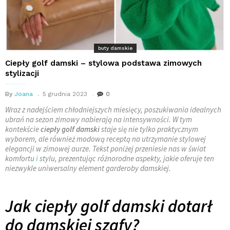
buty damskie
Ciepły golf damski – stylowa podstawa zimowych
stylizacji
By
Joana
5 grudnia 2023
0
Wraz z nadejściem chłodniejszych miesięcy, poszukiwania idealnych
ubrań na sezon zimowy nabierają na intensywności. W tym
kontekście
ciepły golf damski
staje się nie tylko praktycznym
wyborem, ale również modową receptą na utrzymanie stylowej
elegancji w zimowej aurze. Tekst poniżej przeniesie nas w świat
komfortu
i
stylu, prezentując różnorodne aspekty, jakie oferuje ten
niezwykle uniwersalny element garderoby damskiej.
Jak ciepły golf damski dotarł
do damskiej szafy?