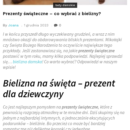
buty damskie
Prezenty świąteczne – co wybrać z bielizny?
By
Joana
1 grudnia 2023
0
I w końcu przyszedł długo wyczekiwany grudzień, a wraz z nim
mnóstwo okazji do obdarowywania bliskich prezentami. Mikołajki
czy Święta Bożego Narodzenia to oczywiście największe tego
przykłady. Jeśli zastanawiasz się, na jakie
prezenty świąteczne
postawić w tym roku, mamy kilka podpowiedzi. Najlepiej sprawdzi
się…
bielizna damska
! Co warto wybrać? Odpowiedzi w naszym
wpisie!
Bielizna na święta – prezent
dla dziewczyny
Co jest najlepszym pomysłem na
prezenty świąteczne
, które z
pewnością rozgrzeją atmosferę w te mroźne dni. Dziś skupimy się na
jednym z najbardziej intymnych, a jednocześnie ekscytujących
podarunków – bieliźnie. Bo przecież co może być bardziej
romantyczne niż delikatne koronki czy jedwabne
…