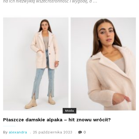
na ich niezwykłą wszechstronność i wygodę, a
…
Moda
Płaszcze damskie alpaka – hit znowu wrócił?
By
alexandra
25 października 2023
0