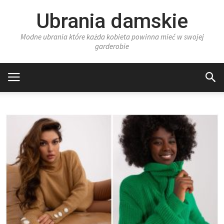
Ubrania damskie
Modne ubrania które każda kobieta powinna mieć w swojej
garderobie