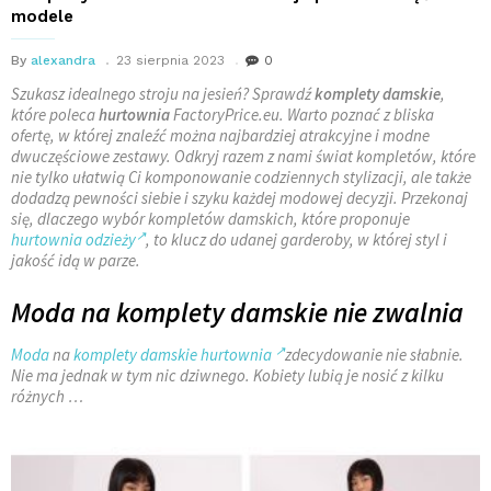
modele
By
alexandra
23 sierpnia 2023
0
Szukasz idealnego stroju na jesień? Sprawdź
komplety damskie
,
które poleca
hurtownia
FactoryPrice.eu. Warto poznać z bliska
ofertę, w której znaleźć można najbardziej atrakcyjne i modne
dwuczęściowe zestawy. Odkryj razem z nami świat kompletów, które
nie tylko ułatwią Ci komponowanie codziennych stylizacji, ale także
dodadzą pewności siebie i szyku każdej modowej decyzji. Przekonaj
się, dlaczego wybór kompletów damskich, które proponuje
hurtownia odzieży
, to klucz do udanej garderoby, w której styl i
jakość idą w parze.
Moda na komplety damskie nie zwalnia
Moda
na
komplety damskie hurtownia
zdecydowanie nie słabnie.
Nie ma jednak w tym nic dziwnego. Kobiety lubią je nosić z kilku
różnych
…