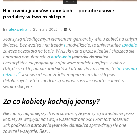
Moda
Hurtownia jeansów damskich – ponadczasowe
produkty w twoim sklepie
By
alexandra
23 maja 2023
0
Jeansy są nieodłącznym elementem garderoby wielu kobiet na całym
świecie. Bez względu na trendy
i
modyfikacje, te uniwersalne
spodnie
zawsze pozostają na topie. Wyszukiwana przez klientki i ciesząca się
ogromną popularnością
hurtownia
jeansów damskich
FactoryPrice.eu proponuje najnowsze modele i najlepsze oferty.
Dzięki szerokiej gamie produktów i atrakcyjnym cenom, ta
hurtownia
odzieży
stanowi idealne źródło zaopatrzenia dla sklepów
detalicznych. Które modele są ponadczasowe i warto je mieć w
swoim sklepie?
Za co kobiety kochają jeansy?
Nie mamy najmniejszych wątpliwości, że jeansy są uwielbiane przez
kobiety ze względu na swoją wszechstronność i komfort noszenia.
Jak podkreśla
hurtownia jeansów damskich
sprawdzają się one
zawsze i wszędzie. Bez
…