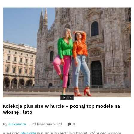
Moda
Kolekcja plus size w hurcie – poznaj top modele na
wiosnę i lato
By
alexandra
23 kwietnia 2023
0
Kolekcja
plus size
w hurcie
już jest! Dla kobiet, które cenią sobie