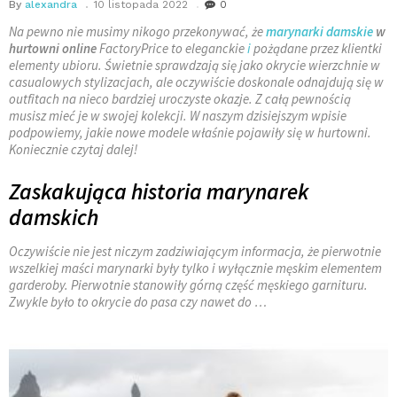
By
alexandra
10 listopada 2022
0
Na pewno nie musimy nikogo przekonywać, że
marynarki damskie
w
hurtowni online
FactoryPrice to eleganckie
i
pożądane przez klientki
elementy ubioru. Świetnie sprawdzają się jako okrycie wierzchnie w
casualowych stylizacjach, ale oczywiście doskonale odnajdują się w
outfitach na nieco bardziej uroczyste okazje. Z całą pewnością
musisz mieć je w swojej kolekcji. W naszym dzisiejszym wpisie
podpowiemy, jakie nowe modele właśnie pojawiły się w hurtowni.
Koniecznie czytaj dalej!
Zaskakująca historia marynarek
damskich
Oczywiście nie jest niczym zadziwiającym informacja, że pierwotnie
wszelkiej maści marynarki były tylko i wyłącznie męskim elementem
garderoby. Pierwotnie stanowiły górną część męskiego garnituru.
Zwykle było to okrycie do pasa czy nawet do
…