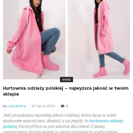
Moda
Hurtownia odzieży polskiej – najwyższa jakość w twoim
sklepie
By
alexandra
23 lipca 2023
0
Jeśli poszukujesz wysokiej jakości odzieży, która łączy w sobie
doskonałe wzornictwo, dbałość o szczegóły, to
hurtownia odzieży
polskiej
FactoryPrice.eu jest właśnie dla Ciebie! Z dumą
prezentujemy bogatą kolekcję ubrań od polskich producentów,