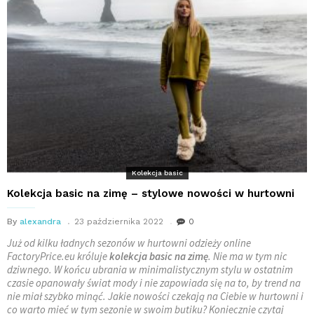
Kolekcja basic
Kolekcja basic na zimę – stylowe nowości w hurtowni
By
alexandra
23 października 2022
0
Już od kilku ładnych sezonów w hurtowni odzieży online
FactoryPrice.eu króluje
kolekcja basic na zimę
. Nie ma w tym nic
dziwnego. W końcu ubrania w minimalistycznym stylu w ostatnim
czasie opanowały świat mody i nie zapowiada się na to, by trend na
nie miał szybko minąć. Jakie nowości czekają na Ciebie w hurtowni i
co warto mieć w tym sezonie w swoim butiku? Koniecznie czytaj