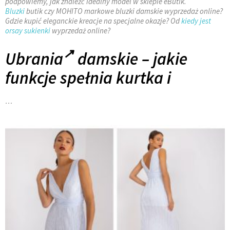
podpowiemy, jak znaleźć idealny model w sklepie eButik.
Bluzki
butik czy MOHITO markowe bluzki damskie wyprzedaż online?
Gdzie kupić eleganckie kreacje na specjalne okazje? Od
kiedy jest
orsay sukienki
wyprzedaż online?
Ubrania
damskie – jakie
funkcje spełnia kurtka i
…