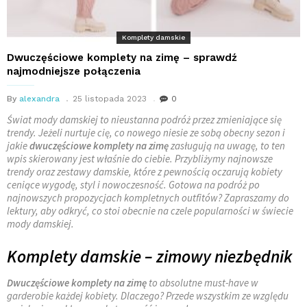
Komplety damskie
Dwuczęściowe komplety na zimę – sprawdź
najmodniejsze połączenia
By
alexandra
25 listopada 2023
0
Świat mody damskiej to nieustanna podróż przez zmieniające się
trendy. Jeżeli nurtuje cię, co nowego niesie ze sobą obecny sezon i
jakie
dwuczęściowe komplety na zimę
zasługują na uwagę, to ten
wpis skierowany jest właśnie do ciebie. Przybliżymy najnowsze
trendy oraz zestawy damskie, które z pewnością oczarują kobiety
ceniące wygodę, styl i nowoczesność. Gotowa na podróż po
najnowszych propozycjach kompletnych outfitów? Zapraszamy do
lektury, aby odkryć, co stoi obecnie na czele popularności w świecie
mody damskiej.
Komplety damskie – zimowy niezbędnik
Dwuczęściowe komplety na zimę
to absolutne must-have w
garderobie każdej kobiety. Dlaczego? Przede wszystkim ze względu