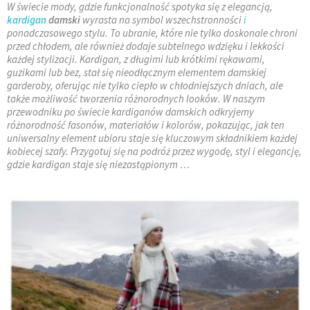
W świecie mody, gdzie funkcjonalność spotyka się z elegancją,
kardigan
damski
wyrasta na symbol wszechstronności
i
ponadczasowego stylu. To ubranie, które nie tylko doskonale chroni
przed chłodem, ale również dodaje subtelnego wdzięku i lekkości
każdej stylizacji. Kardigan, z długimi lub krótkimi rękawami,
guzikami lub bez, stał się nieodłącznym elementem damskiej
garderoby, oferując nie tylko ciepło w chłodniejszych dniach, ale
także możliwość tworzenia różnorodnych looków. W naszym
przewodniku po świecie kardiganów damskich odkryjemy
różnorodność fasonów, materiałów i kolorów, pokazując, jak ten
uniwersalny element ubioru staje się kluczowym składnikiem każdej
kobiecej szafy. Przygotuj się na podróż przez wygodę, styl i elegancję,
gdzie kardigan staje się niezastąpionym …