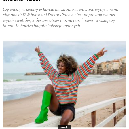
Czy wiesz, że
swetry w hurcie
nie są zarezerwowane wyłącznie na
chłodne dni? W hurtowni FactoryPrice.eu jest naprawdę szeroki
wybór swetrów, które bez obaw można nosić nawet wiosną czy
latem. To bardzo bogata kolekcja modnych
…
Moda