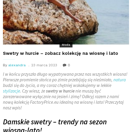
Moda
Swetry w hurcie – zobacz kolekcję na wiosnę i lato
By
alexandra
23 marca 2023
0
l w końcu przyszła długo wypatrywana przez nas wszystkich wiosna!
Pierwsze promienie słońca po zimie przebijają się nieśmiało,
natura
budzi się do życia, a my coraz chętniej wskakujemy w lekkie
stylizacje
. Czy wiesz, że
swetry w hurcie
nie muszą być
zarezerwowane wyłącznie na jesień i zimę? Odkryj razem z nami
nową kolekcję FactoryPrice.eu idealną na wiosnę i lato! Przeczytaj
nasz wpis!
Damskie swetry – trendy na sezon
wiosna-lato!