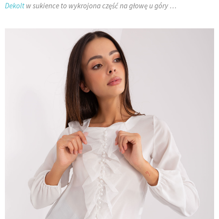
Dekolt
w sukience to wykrojona część na głowę u góry …