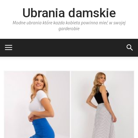
Ubrania damskie
Modne ubrania które każda kobieta powinna mieć w swojej
garderobie