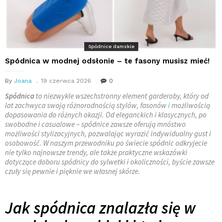
Spódnice damskie
Spódnica w modnej odsłonie – te fasony musisz mieć!
By
Joana
19 czerwca 2026
0
Spódnica
to niezwykle wszechstronny element garderoby, który od
lat zachwyca swoją różnorodnością stylów, fasonów
i
możliwością
dopasowania do różnych okazji. Od eleganckich i klasycznych, po
swobodne i casualowe – spódnice zawsze oferują mnóstwo
możliwości stylizacyjnych, pozwalając wyrazić indywidualny gust i
osobowość. W naszym przewodniku po świecie spódnic odkryjecie
nie tylko najnowsze trendy, ale także praktyczne wskazówki
dotyczące doboru spódnicy do sylwetki i okoliczności, byście zawsze
czuły się pewnie i pięknie we własnej skórze.
Jak spódnica znalazła się w