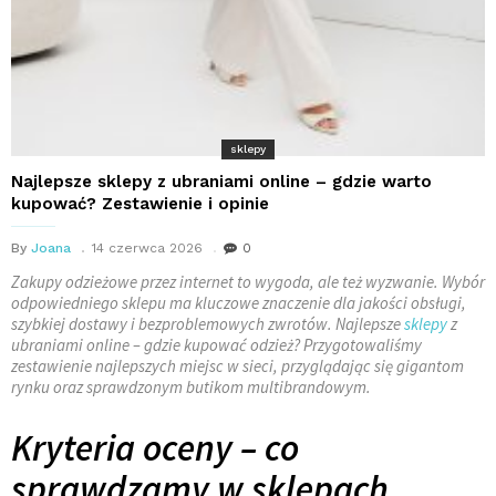
sklepy
Najlepsze sklepy z ubraniami online – gdzie warto
kupować? Zestawienie i opinie
By
Joana
14 czerwca 2026
0
Zakupy odzieżowe przez internet to wygoda, ale też wyzwanie. Wybór
odpowiedniego sklepu ma kluczowe znaczenie dla jakości obsługi,
szybkiej dostawy i bezproblemowych zwrotów. Najlepsze
sklepy
z
ubraniami online – gdzie kupować odzież? Przygotowaliśmy
zestawienie najlepszych miejsc w sieci, przyglądając się gigantom
rynku oraz sprawdzonym butikom multibrandowym.
Kryteria oceny – co
sprawdzamy w sklepach