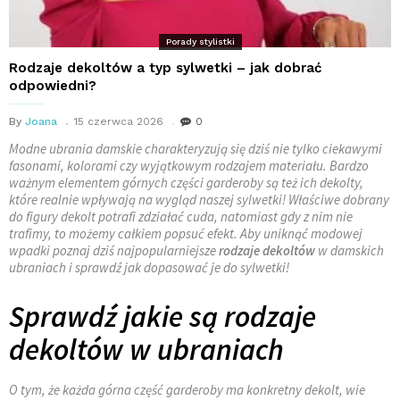
Porady stylistki
Rodzaje dekoltów a typ sylwetki – jak dobrać
odpowiedni?
By
Joana
15 czerwca 2026
0
Modne ubrania damskie charakteryzują się dziś nie tylko ciekawymi
fasonami, kolorami czy wyjątkowym rodzajem materiału. Bardzo
ważnym elementem górnych części garderoby są też ich dekolty,
które realnie wpływają na wygląd naszej sylwetki! Właściwe dobrany
do figury dekolt potrafi zdziałać cuda, natomiast gdy z nim nie
trafimy, to możemy całkiem popsuć efekt. Aby uniknąć modowej
wpadki poznaj dziś najpopularniejsze
rodzaje dekoltów
w damskich
ubraniach i sprawdź jak dopasować je do sylwetki!
Sprawdź jakie są rodzaje
dekoltów w ubraniach
O tym, że każda górna część garderoby ma konkretny dekolt, wie