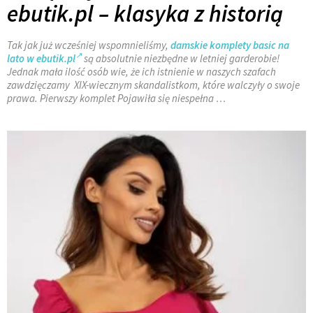
ebutik.pl – klasyka z historią
Tak jak już wcześniej wspomnieliśmy,
damskie komplety basic na
lato w ebutik.pl
są absolutnie niezbędne w letniej garderobie!
Jednak mała ilość osób wie, że ich istnienie w naszych szafach
zawdzięczamy XIX-wiecznym skandalistkom, które walczyły o swoje
prawa. Pierwszy komplet Pojawiła się niespełna …