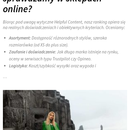
online?
Biorąc pod uwagę wytyczne Helpful Content, nasz ranking opiera się
na realnych doświadczeniach i obiektywnych kryteriach. Oceniamy:
Asortyment:
Dostępność różnorodnych stylów, szeroka
rozmiarówka (od XS do plus size).
Zaufanie i doświadczenie:
Jak długo marka istnieje na rynku,
oceny w serwisach typu Trustpilot czy Opineo.
Logistyka:
Koszt/szybkość wysyłki oraz wygoda i
…