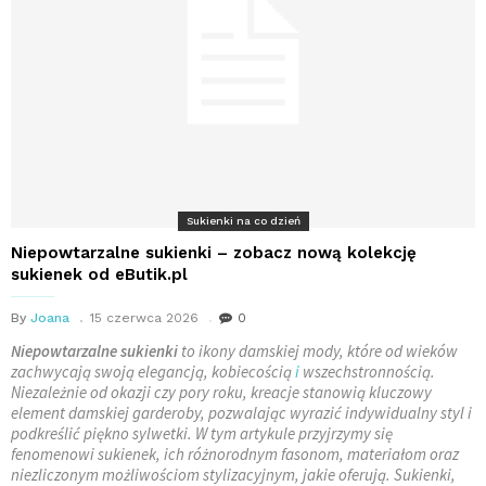
Sukienki na co dzień
Niepowtarzalne sukienki – zobacz nową kolekcję
sukienek od eButik.pl
By
Joana
15 czerwca 2026
0
Niepowtarzalne sukienki
to ikony damskiej mody, które od wieków
zachwycają swoją elegancją, kobiecością
i
wszechstronnością.
Niezależnie od okazji czy pory roku, kreacje stanowią kluczowy
element damskiej garderoby, pozwalając wyrazić indywidualny styl i
podkreślić piękno sylwetki. W tym artykule przyjrzymy się
fenomenowi sukienek, ich różnorodnym fasonom, materiałom oraz
niezliczonym możliwościom stylizacyjnym, jakie oferują. Sukienki,