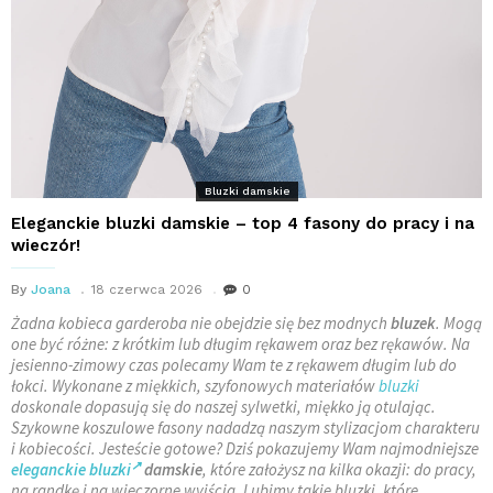
Bluzki damskie
Eleganckie bluzki damskie – top 4 fasony do pracy i na
wieczór!
By
Joana
18 czerwca 2026
0
Żadna kobieca garderoba nie obejdzie się bez modnych
bluzek
. Mogą
one być różne: z krótkim lub długim rękawem oraz bez rękawów. Na
jesienno-zimowy czas polecamy Wam te z rękawem długim lub do
łokci. Wykonane z miękkich, szyfonowych materiałów
bluzki
doskonale dopasują się do naszej sylwetki, miękko ją otulając.
Szykowne koszulowe fasony nadadzą naszym stylizacjom charakteru
i kobiecości. Jesteście gotowe? Dziś pokazujemy Wam najmodniejsze
eleganckie bluzki
damskie
, które założysz na kilka okazji: do pracy,
na randkę i na wieczorne wyjścia. Lubimy takie bluzki, które