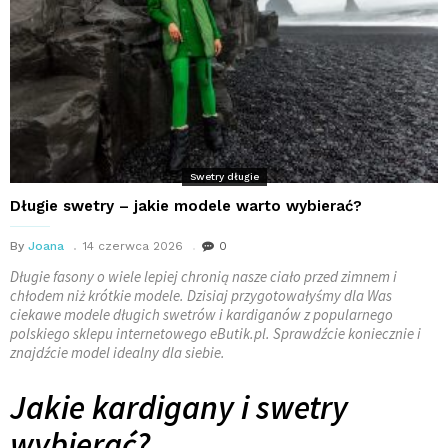
Swetry długie
Długie swetry – jakie modele warto wybierać?
By
Joana
14 czerwca 2026
0
Długie fasony o wiele lepiej chronią nasze ciało przed zimnem i
chłodem niż krótkie modele. Dzisiaj przygotowałyśmy dla Was
ciekawe modele długich swetrów i kardiganów z popularnego
polskiego sklepu internetowego eButik.pl. Sprawdźcie koniecznie i
znajdźcie model idealny dla siebie.
Jakie kardigany i swetry
wybierać?