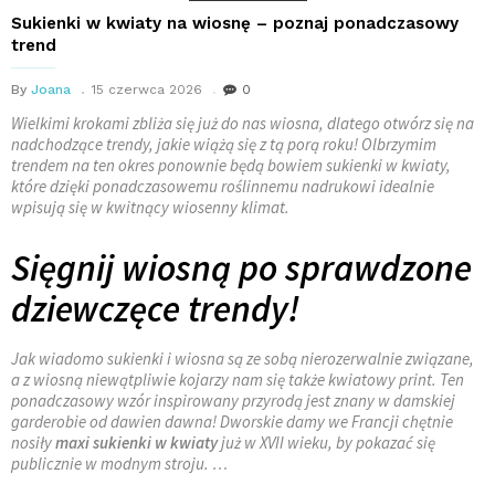
Sukienki w kwiaty na wiosnę – poznaj ponadczasowy
trend
By
Joana
15 czerwca 2026
0
Wielkimi krokami zbliża się już do nas wiosna, dlatego otwórz się na
nadchodzące trendy, jakie wiążą się z tą porą roku! Olbrzymim
trendem na ten okres ponownie będą bowiem sukienki w kwiaty,
które dzięki ponadczasowemu roślinnemu nadrukowi idealnie
wpisują się w kwitnący wiosenny klimat.
Sięgnij wiosną po sprawdzone
dziewczęce trendy!
Jak wiadomo sukienki i wiosna są ze sobą nierozerwalnie związane,
a z wiosną niewątpliwie kojarzy nam się także kwiatowy print. Ten
ponadczasowy wzór inspirowany przyrodą jest znany w damskiej
garderobie od dawien dawna! Dworskie damy we Francji chętnie
nosiły
maxi sukienki w kwiaty
już w XVII wieku, by pokazać się
publicznie w modnym stroju. …