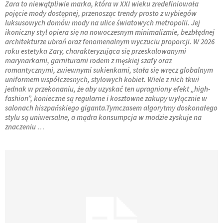
Zara to niewątpliwie marka, która w XXI wieku zredefiniowała
pojęcie mody dostępnej, przenosząc trendy prosto z wybiegów
luksusowych domów mody na ulice światowych metropolii. Jej
ikoniczny styl opiera się na nowoczesnym minimalizmie, bezbłędnej
architekturze ubrań oraz fenomenalnym wyczuciu proporcji. W 2026
roku estetyka Zary, charakteryzująca się przeskalowanymi
marynarkami, garniturami rodem z męskiej szafy oraz
romantycznymi, zwiewnymi sukienkami, stała się wręcz globalnym
uniformem współczesnych, stylowych kobiet. Wiele z nich tkwi
jednak w przekonaniu, że aby uzyskać ten upragniony efekt „high-
fashion”, konieczne są regularne i kosztowne zakupy wyłącznie w
salonach hiszpańskiego giganta.
Tymczasem algorytmy doskonałego
stylu są uniwersalne, a mądra konsumpcja w modzie zyskuje na
znaczeniu
…