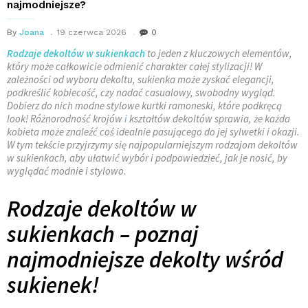
najmodniejsze?
By
Joana
19 czerwca 2026
0
Rodzaje dekoltów w sukienkach
to jeden z kluczowych elementów,
który może całkowicie odmienić charakter całej stylizacji! W
zależności od wyboru dekoltu, sukienka może zyskać elegancji,
podkreślić kobiecość, czy nadać casualowy, swobodny wygląd.
Dobierz do nich modne stylowe kurtki ramoneski, które podkręcą
look! Różnorodność krojów
i
kształtów dekoltów sprawia, że każda
kobieta może znaleźć coś idealnie pasującego do jej sylwetki i okazji.
W tym tekście przyjrzymy się najpopularniejszym rodzajom dekoltów
w sukienkach, aby ułatwić wybór i podpowiedzieć, jak je nosić, by
wyglądać modnie i stylowo.
Rodzaje dekoltów w
sukienkach – poznaj
najmodniejsze dekolty wśród
sukienek!