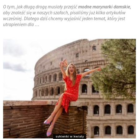
O tym, jak długą drogę musiały przejść
modne marynarki damskie
,
aby znaleźć się w naszych szafach, pisaliśmy już kilka artykułów
wcześniej. Dlatego dziś chcemy wyjaśnić jeden temat, który jest
utrapieniem dla …
sukienki w kwiaty