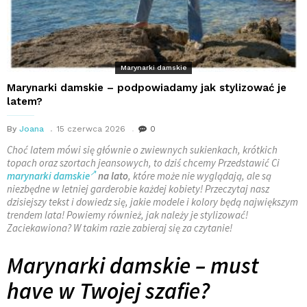
Marynarki damskie
Marynarki damskie – podpowiadamy jak stylizować je
latem?
By
Joana
15 czerwca 2026
0
Choć latem mówi się głównie o zwiewnych sukienkach, krótkich
topach oraz szortach jeansowych, to dziś chcemy Przedstawić Ci
marynarki damskie
na lato
, które może nie wyglądają, ale są
niezbędne w letniej garderobie każdej kobiety! Przeczytaj nasz
dzisiejszy tekst i dowiedz się, jakie modele i kolory będą największym
trendem lata! Powiemy również, jak należy je stylizować!
Zaciekawiona? W takim razie zabieraj się za czytanie!
Marynarki damskie – must
have w Twojej szafie?