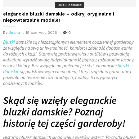
Bluzki damskie
eleganckie bluzki damskie – odkryj oryginalne i
niepowtarzalne modele!
By
Joana
19 czerwca 2026
0
Bluzki
damskie są niezastąpionym elementem codziennej garderoby
ze względu na swą uniwersalność, komfort i zdolność dopasowania
do różnych okazji. Stanowią podstawę wielu outfitów i pozwalają
kobietom wyrazić swoją indywidualność poprzez różnorodne fasony,
wzory i kolory. Bez względu na preferencje i styl, eleganckie
bluzki
damskie
są podstawowym elementem, który uzupełnia garderobę i
pozwala na tworzenie różnorodnych, modnych i wygodnych
codziennych looków.
Skąd się wzięły eleganckie
bluzki damskie? Poznaj
historię tej części garderoby!
Historia bluzek damskich sięga wielu wieków wstecz. Początki bluzek