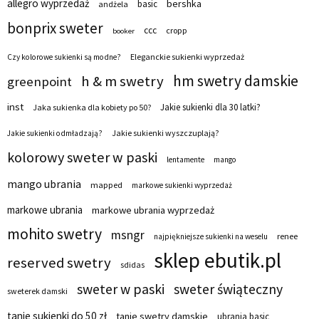
allegro wyprzedaż
bershka
basic
andżela
bonprix sweter
ccc
cropp
booker
Eleganckie sukienki wyprzedaż
Czy kolorowe sukienki są modne?
hm swetry damskie
h & m swetry
greenpoint
inst
Jakie sukienki dla 30 latki?
Jaka sukienka dla kobiety po 50?
Jakie sukienki wyszczuplają?
Jakie sukienki odmładzają?
kolorowy sweter w paski
lentamente
mango
mango ubrania
mapped
markowe sukienki wyprzedaż
markowe ubrania
markowe ubrania wyprzedaż
mohito swetry
msngr
renee
najpiękniejsze sukienki na weselu
sklep ebutik.pl
reserved swetry
sdidas
sweter w paski
sweter świąteczny
sweterek damski
tanie sukienki do 50 zł
tanie swetry damskie
ubrania basic