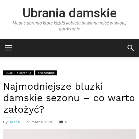
Ubrania damskie
Modne ubrania które każda kobieta powinna mieć w swojej
garderobie
Bluzki z koronką
shoponline
Najmodniejsze bluzki
damskie sezonu – co warto
założyć?
By
Joana
27 marca 2026
0