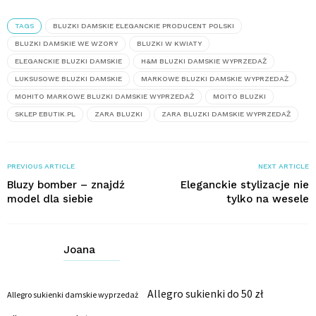
TAGS
BLUZKI DAMSKIE ELEGANCKIE PRODUCENT POLSKI
BLUZKI DAMSKIE WE WZORY
BLUZKI W KWIATY
ELEGANCKIE BLUZKI DAMSKIE
H&M BLUZKI DAMSKIE WYPRZEDAŻ
LUKSUSOWE BLUZKI DAMSKIE
MARKOWE BLUZKI DAMSKIE WYPRZEDAŻ
MOHITO MARKOWE BLUZKI DAMSKIE WYPRZEDAŻ
MOITO BLUZKI
SKLEP EBUTIK.PL
ZARA BLUZKI
ZARA BLUZKI DAMSKIE WYPRZEDAŻ
PREVIOUS ARTICLE
NEXT ARTICLE
Bluzy bomber – znajdź
Eleganckie stylizacje nie
model dla siebie
tylko na wesele
Joana
Allegro sukienki do 50 zł
Allegro sukienki damskie wyprzedaż