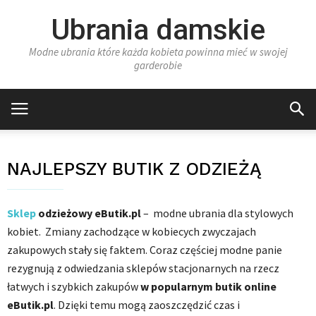
Ubrania damskie
Modne ubrania które każda kobieta powinna mieć w swojej
garderobie
NAJLEPSZY BUTIK Z ODZIEŻĄ
Sklep
odzieżowy eButik.pl
– modne ubrania dla stylowych
kobiet. Zmiany zachodzące w kobiecych zwyczajach
zakupowych stały się faktem. Coraz częściej modne panie
rezygnują z odwiedzania sklepów stacjonarnych na rzecz
łatwych i szybkich zakupów
w popularnym butik online
eButik.pl
. Dzięki temu mogą zaoszczędzić czas i