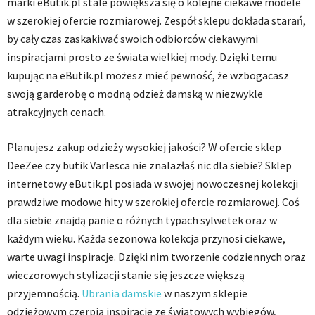
marki eButik.pl stale powiększa się o kolejne ciekawe modele
w szerokiej ofercie rozmiarowej. Zespół sklepu dokłada starań,
by cały czas zaskakiwać swoich odbiorców ciekawymi
inspiracjami prosto ze świata wielkiej mody. Dzięki temu
kupując na eButik.pl możesz mieć pewność, że wzbogacasz
swoją garderobę o modną odzież damską w niezwykle
atrakcyjnych cenach.
Planujesz zakup odzieży wysokiej jakości? W ofercie sklep
DeeZee czy butik Varlesca nie znalazłaś nic dla siebie? Sklep
internetowy eButik.pl posiada w swojej nowoczesnej kolekcji
prawdziwe modowe hity w szerokiej ofercie rozmiarowej. Coś
dla siebie znajdą panie o różnych typach sylwetek oraz w
każdym wieku. Każda sezonowa kolekcja przynosi ciekawe,
warte uwagi inspiracje. Dzięki nim tworzenie codziennych oraz
wieczorowych stylizacji stanie się jeszcze większą
przyjemnością.
Ubrania damskie
w naszym sklepie
odzieżowym czerpią inspiracje ze światowych wybiegów,