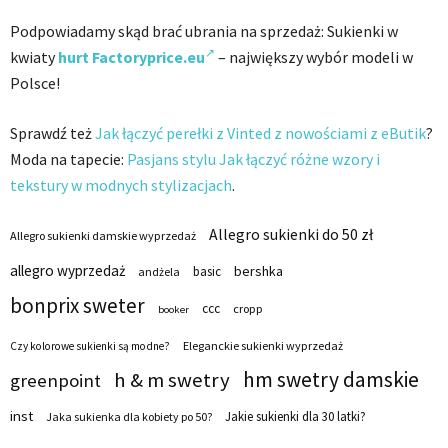
Podpowiadamy skąd brać ubrania na sprzedaż: Sukienki w
kwiaty
hurt Factoryprice.eu
– największy wybór modeli w
Polsce!
Sprawdź też
Jak łączyć perełki z Vinted z nowościami z eButik
?
Moda na tapecie:
Pasjans stylu Jak łączyć różne wzory i
tekstury w modnych stylizacjach
.
Allegro sukienki do 50 zł
Allegro sukienki damskie wyprzedaż
allegro wyprzedaż
bershka
basic
andżela
bonprix sweter
ccc
cropp
booker
Eleganckie sukienki wyprzedaż
Czy kolorowe sukienki są modne?
hm swetry damskie
h & m swetry
greenpoint
inst
Jakie sukienki dla 30 latki?
Jaka sukienka dla kobiety po 50?