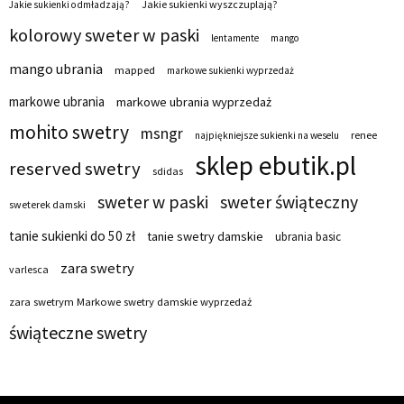
Jakie sukienki wyszczuplają?
Jakie sukienki odmładzają?
kolorowy sweter w paski
lentamente
mango
mango ubrania
mapped
markowe sukienki wyprzedaż
markowe ubrania
markowe ubrania wyprzedaż
mohito swetry
msngr
renee
najpiękniejsze sukienki na weselu
sklep ebutik.pl
reserved swetry
sdidas
sweter w paski
sweter świąteczny
sweterek damski
tanie sukienki do 50 zł
tanie swetry damskie
ubrania basic
zara swetry
varlesca
zara swetrym Markowe swetry damskie wyprzedaż
świąteczne swetry