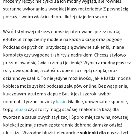
możemy ręczyć nie tylko za ich modny wygląd, ale również
staranne wykonanie z wysokiej klasy materiałów. Z pewnością
posłużą swoim właścicielkom dłużej niż jeden sezon.
Wśród stylowej odzieży damskiej oferowanej przez markę
eButik.pl znajdziemy modele na każdą okazję oraz pogodę.
Podczas ciepłych dni przydadzą się zwiewne sukienki, lniane
komplety czy wygodne t-shirty z nadrukiem. Chcesz stylowo
prezentować się światu zimą i jesienią? Wybierz modny płaszcz
i stylowe spodnie, a całość uzupełnij o ciepłą czapkę oraz
dzianinowy szalik. To nie jedyne możliwości, jakie każda modna
kobieta może zyskać podczas zakupów online. Bez wątpienia,
kluczowym atutem sklepu e Butik jest szeroki wybór
minimalistycznej odzieży
basic
. Gładkie, uniwersalne spodnie,
topy,
bluzki
czy szorty mogą stać się znakomitą bazą dla
tworzenia casualowych stylizacji. Sporo miejsca w najnowszej
kolekcji zajmuje również starannie dobrana damska odzież
plus size. Wygodne bluzki, eleganckie
sukienki dla
puszystych