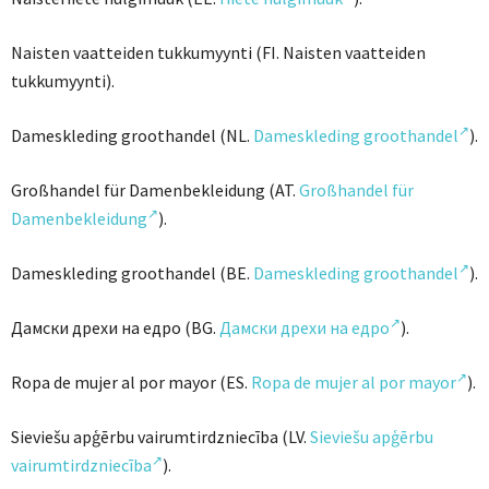
Naisten vaatteiden tukkumyynti (FI. Naisten vaatteiden
tukkumyynti).
Dameskleding groothandel (NL.
Dameskleding groothandel
).
Großhandel für Damenbekleidung (AT.
Großhandel für
Damenbekleidung
).
Dameskleding groothandel (BE.
Dameskleding groothandel
).
Дамски дрехи на едро (BG.
Дамски дрехи на едро
).
Ropa de mujer al por mayor (ES.
Ropa de mujer al por mayor
).
Sieviešu apģērbu vairumtirdzniecība (LV.
Sieviešu apģērbu
vairumtirdzniecība
).