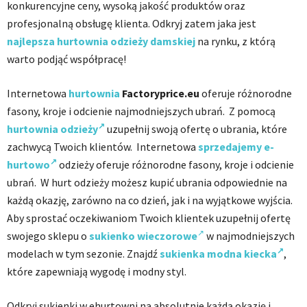
konkurencyjne ceny, wysoką jakość produktów oraz
profesjonalną obsługę klienta. Odkryj zatem jaka jest
najlepsza hurtownia odzieży damskiej
na rynku, z którą
warto podjąć współpracę!
Internetowa
hurtownia
Factoryprice.eu
oferuje różnorodne
fasony, kroje i odcienie najmodniejszych ubrań. Z pomocą
hurtownia odzieży
uzupełnij swoją ofertę o ubrania, które
zachwycą Twoich klientów. Internetowa
sprzedajemy e-
hurtowo
odzieży oferuje różnorodne fasony, kroje i odcienie
ubrań. W hurt odzieży możesz kupić ubrania odpowiednie na
każdą okazję, zarówno na co dzień, jak i na wyjątkowe wyjścia.
Aby sprostać oczekiwaniom Twoich klientek uzupełnij ofertę
swojego sklepu o
sukienko wieczorowe
w najmodniejszych
modelach w tym sezonie. Znajdź
sukienka modna kiecka
,
które zapewniają wygodę i modny styl.
Odkryj sukienki w ehurtowni na absolutnie każdą okazję i