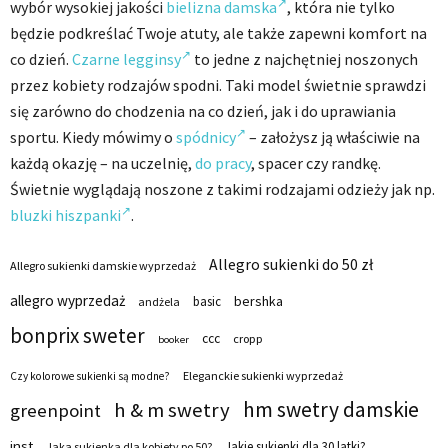
wybór wysokiej jakości
bielizna damska
, która nie tylko
będzie podkreślać Twoje atuty, ale także zapewni komfort na
co dzień.
Czarne legginsy
to jedne z najchętniej noszonych
przez kobiety rodzajów spodni. Taki model świetnie sprawdzi
się zarówno do chodzenia na co dzień, jak i do uprawiania
sportu. Kiedy mówimy o
spódnicy
– założysz ją właściwie na
każdą okazję – na uczelnię,
do pracy
, spacer czy randkę.
Świetnie wyglądają noszone z takimi rodzajami odzieży jak np.
bluzki hiszpanki
.
Allegro sukienki do 50 zł
Allegro sukienki damskie wyprzedaż
allegro wyprzedaż
bershka
basic
andżela
bonprix sweter
ccc
cropp
booker
Eleganckie sukienki wyprzedaż
Czy kolorowe sukienki są modne?
hm swetry damskie
h & m swetry
greenpoint
inst
Jakie sukienki dla 30 latki?
Jaka sukienka dla kobiety po 50?