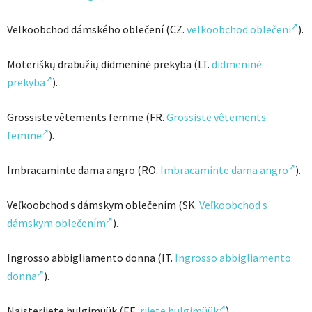
Velkoobchod dámského oblečení (CZ.
velkoobchod oblečeni
).
Moteriškų drabužių didmeninė prekyba (LT.
didmeninė
prekyba
).
Grossiste vêtements femme (FR.
Grossiste vêtements
femme
).
Imbracaminte dama angro (RO.
Imbracaminte dama angro
).
Veľkoobchod s dámskym oblečením (SK.
Veľkoobchod s
dámskym oblečením
).
Ingrosso abbigliamento donna (IT.
Ingrosso abbigliamento
donna
).
Naisteriiete hulgimüük (EE.
riiete hulgimüük
).