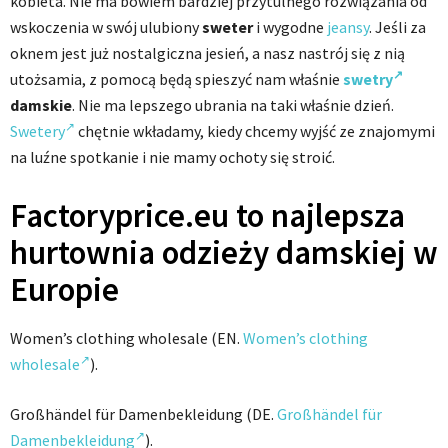
kobieta. Nie ma bowiem bardziej przytulnego rozwiązania od
wskoczenia w swój ulubiony
sweter
i wygodne
jeansy
. Jeśli za
oknem jest już nostalgiczna jesień, a nasz nastrój się z nią
utożsamia, z pomocą będą spieszyć nam właśnie
swetry
damskie
. Nie ma lepszego ubrania na taki właśnie dzień.
Swetery
chętnie wkładamy, kiedy chcemy wyjść ze znajomymi
na luźne spotkanie i nie mamy ochoty się stroić.
Factoryprice.eu to najlepsza
hurtownia odzieży damskiej w
Europie
Women’s clothing wholesale (EN.
Women’s clothing
wholesale
).
Großhändel für Damenbekleidung (DE.
Großhändel für
Damenbekleidung
).