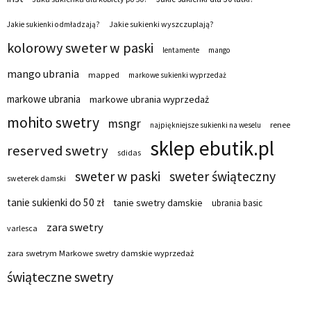
Jakie sukienki wyszczuplają?
Jakie sukienki odmładzają?
kolorowy sweter w paski
lentamente
mango
mango ubrania
mapped
markowe sukienki wyprzedaż
markowe ubrania
markowe ubrania wyprzedaż
mohito swetry
msngr
renee
najpiękniejsze sukienki na weselu
sklep ebutik.pl
reserved swetry
sdidas
sweter w paski
sweter świąteczny
sweterek damski
tanie sukienki do 50 zł
tanie swetry damskie
ubrania basic
zara swetry
varlesca
zara swetrym Markowe swetry damskie wyprzedaż
świąteczne swetry