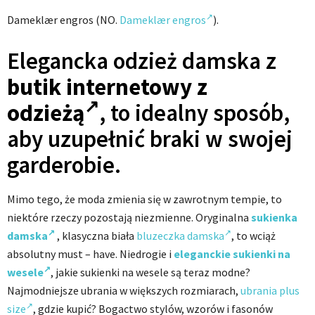
Dameklær engros (NO.
Dameklær engros
).
Elegancka odzież damska z
butik internetowy z
odzieżą
, to idealny sposób,
aby uzupełnić braki w swojej
garderobie.
Mimo tego, że moda zmienia się w zawrotnym tempie, to
niektóre rzeczy pozostają niezmienne. Oryginalna
sukienka
damska
, klasyczna biała
bluzeczka damska
, to wciąż
absolutny must – have. Niedrogie i
eleganckie sukienki na
wesele
, j
akie sukienki na wesele są teraz modne?
Najmodniejsze ubrania w większych rozmiarach,
ubrania plus
size
, gdzie kupić? Bogactwo stylów, wzorów i fasonów