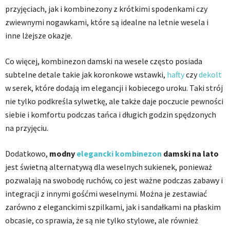
przyjęciach, jak i kombinezony z krótkimi spodenkami czy
zwiewnymi nogawkami, które są idealne na letnie wesela i
inne lżejsze okazje.
Co więcej, kombinezon damski na wesele często posiada
subtelne detale takie jak koronkowe wstawki,
hafty
czy
dekolt
w serek, które dodają im elegancji i kobiecego uroku. Taki strój
nie tylko podkreśla sylwetkę, ale także daje poczucie pewności
siebie i komfortu podczas tańca i długich godzin spędzonych
na przyjęciu.
Dodatkowo,
modny
elegancki kombinezon
damski na lato
jest świetną alternatywą dla weselnych sukienek, ponieważ
pozwalają na swobodę ruchów, co jest ważne podczas zabawy i
integracji z innymi gośćmi weselnymi. Można je zestawiać
zarówno z eleganckimi szpilkami, jak i sandałkami na płaskim
obcasie, co sprawia, że są nie tylko stylowe, ale również