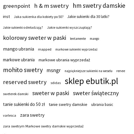
hm swetry damskie
h & m swetry
greenpoint
inst
Jakie sukienki dla 30 latki?
Jaka sukienka dla kobiety po 50?
Jakie sukienki wyszczuplają?
Jakie sukienki odmładzają?
kolorowy sweter w paski
lentamente
mango
mango ubrania
mapped
markowe sukienki wyprzedaż
markowe ubrania
markowe ubrania wyprzedaż
mohito swetry
msngr
renee
najpiękniejsze sukienki na weselu
sklep ebutik.pl
reserved swetry
sdidas
sweter w paski
sweter świąteczny
sweterek damski
tanie sukienki do 50 zł
tanie swetry damskie
ubrania basic
zara swetry
varlesca
zara swetrym Markowe swetry damskie wyprzedaż