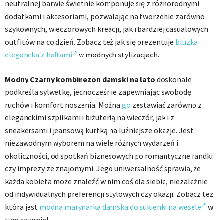
neutralnej barwie świetnie komponuje się z różnorodnymi
dodatkami i akcesoriami, pozwalając na tworzenie zarówno
szykownych, wieczorowych kreacji, jak i bardziej casualowych
outfitów na co dzień. Zobacz też jak się prezentuje
bluzka
elegancka z haftami
w modnych stylizacjach.
Modny Czarny kombinezon damski na lato
doskonale
podkreśla sylwetkę, jednocześnie zapewniając swobodę
ruchów i komfort noszenia. Można
go
zestawiać zarówno z
eleganckimi szpilkami i biżuterią na wieczór, jak i z
sneakersami i jeansową kurtką na luźniejsze okazje. Jest
niezawodnym wyborem na wiele różnych wydarzeń i
okoliczności, od spotkań biznesowych po romantyczne randki
czy imprezy ze znajomymi. Jego uniwersalność sprawia, że
każda kobieta może znaleźć w nim coś dla siebie, niezależnie
od indywidualnych preferencji stylowych czy okazji. Zobacz też
która jest
modna marynarka damska do sukienki na wesele
w
tym sezonie!