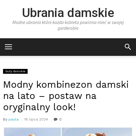
Ubrania damskie
Modne ubrania które każda kobieta powinna mieć w swojej
garderobie
buty damskie
Modny kombinezon damski
na lato – postaw na
oryginalny look!
By
paula
18 lipca 2024
0