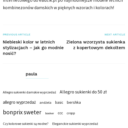
internetowego do eButik.pl po najmodniejsze modele letnich
kombinezonów damskich w pięknych wzorach i kolorach!
PREVIOUS ARTICLE
NEXT ARTICLE
Niebieski kolor w letnich
Zielona wzorzysta sukienka
stylizacjach – jak go modnie
z kopertowym dekoltem
nosić?
paula
Allegro sukienki do 50 zł
Allegro sukienki damskie wyprzedaż
allegro wyprzedaż
bershka
basic
andżela
bonprix sweter
ccc
cropp
booker
Eleganckie sukienki wyprzedaż
Czy kolorowe sukienki są modne?