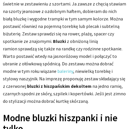
świetnie w zestawieniu z szortami. Ja zawsze z chęcią stawiam
na szorty jeansowe z ozdobnym haftem, dobieram do nich
białą bluzkę i wygodne trampki w tym samym kolorze. Można
postawić również na pojemną torebkę lub plecak i subtelną
biżuterię. Zestaw sprawdzi się na rower, plażę, spacer czy
spotkanie ze znajomymi.
Bluzki
z obniżoną linią
ramion
sprawdzą się także na randkę czy rodzinne spotkanie.
Warto postawić wtedy na jasnoróżowy model i połączyć to
ubranie z ołówkową spódnicą. Do zestawu można dobrać
modne w tym roku wiązane
baleriny
, niewielką torebkę i
stylowy naszyjnik. Na imprezę proponuję zestaw składający się
z czerwonej
bluzki z hiszpańskim dekoltem
na jedno ramię,
czarnych spodni ze skóry, szpilek i kopertówki. Jeśli jest zimno
do stylizacji można dobrać kurtkę skórzaną.
Modne bluzki hiszpanki i nie
tylko