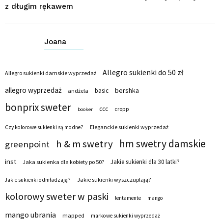
z długim rękawem
Joana
Allegro sukienki do 50 zł
Allegro sukienki damskie wyprzedaż
allegro wyprzedaż
bershka
basic
andżela
bonprix sweter
ccc
cropp
booker
Eleganckie sukienki wyprzedaż
Czy kolorowe sukienki są modne?
hm swetry damskie
h & m swetry
greenpoint
inst
Jakie sukienki dla 30 latki?
Jaka sukienka dla kobiety po 50?
Jakie sukienki wyszczuplają?
Jakie sukienki odmładzają?
kolorowy sweter w paski
lentamente
mango
mango ubrania
mapped
markowe sukienki wyprzedaż