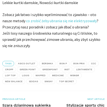
Lekkie kurtki damskie, Nowości kurtki damskie
Zobacz jak łatwo i szybko wyeliminować to zjawisko – oto
nasze metody
co zrobić żeby ubrania się nie elektryzowały
?
Przeczytaj nasz poradnik i zobacz jak dbać o ubrania?
Jeśli losy naszego środowiska naturalnego są Ci bliskie, to
sprawdź jak przechowywać zimowe ubrania, aby zbyt szybko
się nie zniszczyły.
TAGS
ASICS OUTLET
BERSHKA
BON P
BON PRIX
CCC
CROPP
GREEN POINT
GREENPOINT
INST
LENTAMENTE
LOP TOP
LOUIS
MAPPED
MEDICINE
MSNGR
NEW BALANCE
SDIDAS
SINSAY
TOP SECRET
PREVIOUS ARTICLE
NEXT ARTICLE
Szara dzianinowa sukienka
Stylizacje sporty chic