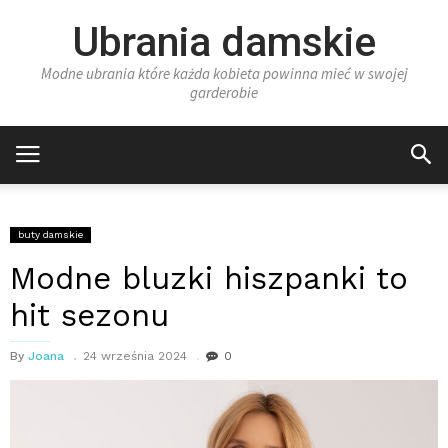
Ubrania damskie
Modne ubrania które każda kobieta powinna mieć w swojej
garderobie
buty damskie
Modne bluzki hiszpanki to
hit sezonu
By
Joana
24 września 2024
0