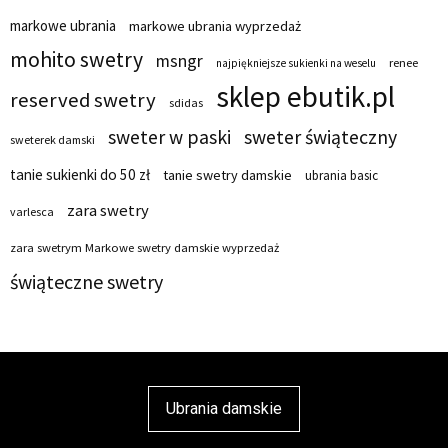
markowe ubrania
markowe ubrania wyprzedaż
mohito swetry
msngr
renee
najpiękniejsze sukienki na weselu
sklep ebutik.pl
reserved swetry
sdidas
sweter w paski
sweter świąteczny
sweterek damski
tanie sukienki do 50 zł
tanie swetry damskie
ubrania basic
zara swetry
varlesca
zara swetrym Markowe swetry damskie wyprzedaż
świąteczne swetry
Ubrania damskie