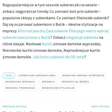
Najpopularniejsze w tym sezonie sukieneczki na wesele –
zobacz najgorętsze trendy. Co zamiast bon prix sukienki –
popularne sklepy z sukienkami. Co zamiast Sheinside sukienki?
Daj się oczarować sukienkom z Butik – idealne stylizacje na
imprezy.
Alternatywa dla Zara sukienki Dlaczego warto wybrać
sukienki wieczorowe z Butik
? Zobacz
elegancja sukienka
na
różne okazje. Markowe
kurtki
zimowe damskie wyprzedaż,
Niemieckie kurtki zimowe damskie, Najmodniejsze kurtki
zimowe damskie.
Jaki kolor sukienki dla 50-latki
?
TAGS
KOPERTOWA SPÓDNICA MIDI
MARKOWE UBRANIA WYPRZEDAŻ
OŁÓWKOWA SPÓDNICA
SPÓDNICA
SPÓDNICA NA ŚWIĘTA
SPÓDNICA TRAPEZOWA
ŚWIĄTECZNE STYLIZACJE
PREVIOUS ARTICLE
NEXT ARTICLE