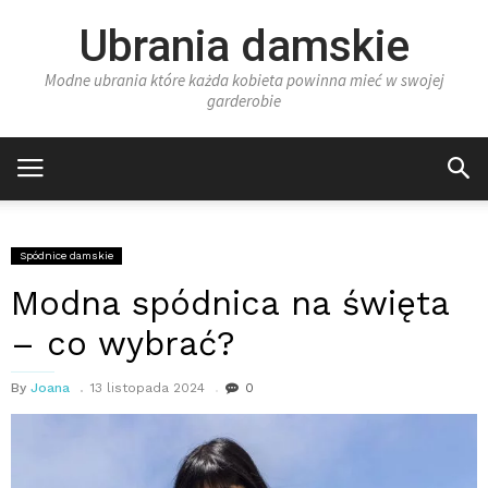
Ubrania damskie
Modne ubrania które każda kobieta powinna mieć w swojej
garderobie
Spódnice damskie
Modna spódnica na święta
– co wybrać?
By
Joana
13 listopada 2024
0