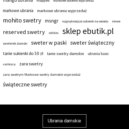
mango ubrania
mapped
markowe sukienki wyprzedaż
markowe ubrania
markowe ubrania wyprzedaż
mohito swetry
msngr
renee
najpiękniejsze sukienki na weselu
sklep ebutik.pl
reserved swetry
sdidas
sweter w paski
sweter świąteczny
sweterek damski
tanie sukienki do 50 zł
tanie swetry damskie
ubrania basic
zara swetry
varlesca
zara swetrym Markowe swetry damskie wyprzedaż
świąteczne swetry
Ubrania damskie