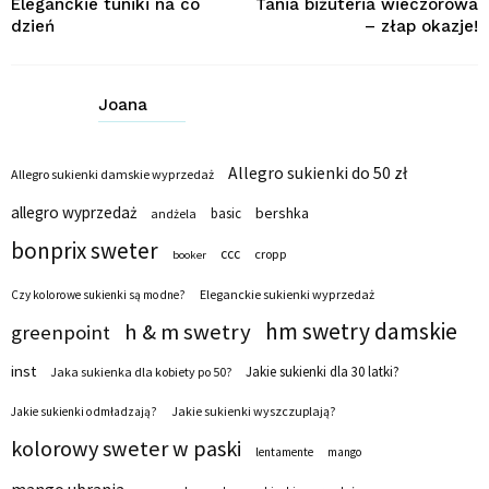
Eleganckie tuniki na co
Tania biżuteria wieczorowa
dzień
– złap okazje!
Joana
Allegro sukienki do 50 zł
Allegro sukienki damskie wyprzedaż
allegro wyprzedaż
bershka
basic
andżela
bonprix sweter
ccc
cropp
booker
Eleganckie sukienki wyprzedaż
Czy kolorowe sukienki są modne?
hm swetry damskie
h & m swetry
greenpoint
inst
Jakie sukienki dla 30 latki?
Jaka sukienka dla kobiety po 50?
Jakie sukienki wyszczuplają?
Jakie sukienki odmładzają?
kolorowy sweter w paski
lentamente
mango