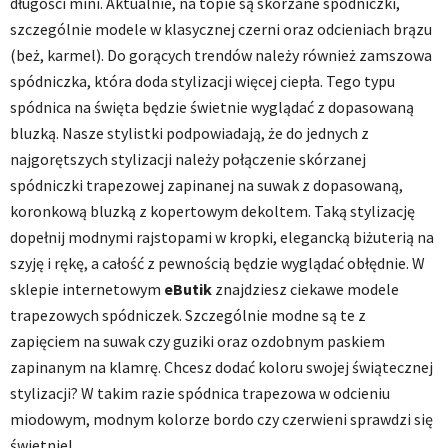
długości mini. Aktualnie, na topie są skórzane spódniczki,
szczególnie modele w klasycznej czerni oraz odcieniach brązu
(beż, karmel). Do gorących trendów należy również zamszowa
spódniczka, która doda stylizacji więcej ciepła. Tego typu
spódnica na święta będzie świetnie wyglądać z dopasowaną
bluzką. Nasze stylistki podpowiadają, że do jednych z
najgorętszych stylizacji należy połączenie skórzanej
spódniczki trapezowej zapinanej na suwak z dopasowaną,
koronkową bluzką z kopertowym dekoltem. Taką stylizację
dopełnij modnymi rajstopami w kropki, elegancką biżuterią na
szyję i rękę, a całość z pewnością będzie wyglądać obłędnie. W
sklepie internetowym
eButik
znajdziesz ciekawe modele
trapezowych spódniczek. Szczególnie modne są te z
zapięciem na suwak czy guziki oraz ozdobnym paskiem
zapinanym na klamrę. Chcesz dodać koloru swojej świątecznej
stylizacji? W takim razie spódnica trapezowa w odcieniu
miodowym, modnym kolorze bordo czy czerwieni sprawdzi się
świetnie!