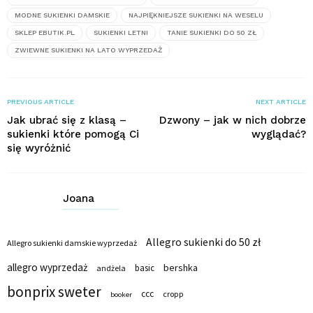
MODNE SUKIENKI DAMSKIE
NAJPIĘKNIEJSZE SUKIENKI NA WESELU
SKLEP EBUTIK.PL
SUKIENKI LETNI
TANIE SUKIENKI DO 50 ZŁ
ZWIEWNE SUKIENKI NA LATO WYPRZEDAŻ
PREVIOUS ARTICLE
NEXT ARTICLE
Jak ubrać się z klasą –
Dzwony – jak w nich dobrze
sukienki które pomogą Ci
wyglądać?
się wyróżnić
Joana
Allegro sukienki do 50 zł
Allegro sukienki damskie wyprzedaż
allegro wyprzedaż
bershka
basic
andżela
bonprix sweter
ccc
cropp
booker