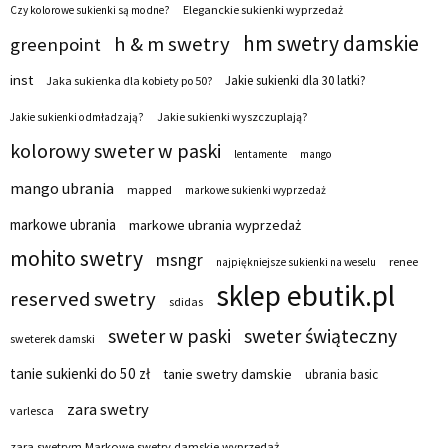
Eleganckie sukienki wyprzedaż
Czy kolorowe sukienki są modne?
hm swetry damskie
h & m swetry
greenpoint
inst
Jakie sukienki dla 30 latki?
Jaka sukienka dla kobiety po 50?
Jakie sukienki wyszczuplają?
Jakie sukienki odmładzają?
kolorowy sweter w paski
lentamente
mango
mango ubrania
mapped
markowe sukienki wyprzedaż
markowe ubrania
markowe ubrania wyprzedaż
mohito swetry
msngr
renee
najpiękniejsze sukienki na weselu
sklep ebutik.pl
reserved swetry
sdidas
sweter w paski
sweter świąteczny
sweterek damski
tanie sukienki do 50 zł
tanie swetry damskie
ubrania basic
zara swetry
varlesca
zara swetrym Markowe swetry damskie wyprzedaż