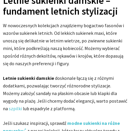
Letnie sukienki damskie –
fundament letnich stylizacji
W nowoczesnych kolekcjach znajdziemy bogactwo fasonów i
wzorów sukienek letnich. Od lekkich sukienek maxi, które
unoszą się delikatnie w letnim wietrze, po zwiewne sukienki
mini, które podkreślają naszą kobiecość. Możemy wybierać
spośród różnych dekoltów, rękawów i krojów, które dopasują
się do naszych preferencji i figury.
Letnie
sukienki
damskie
doskonale łączą się z różnymi
dodatkami, pozwalając tworzyć różnorodne stylizacje.
Możemy założyć sandały na płaskim obcasie lub klapki dla
wygody na plażę. Jeśli chcemy dodać elegancji, warto postawić
na
szpilki
lub espadryle z platformą.
Jeśli szukasz inspiracji, sprawdź
modne sukienki na różne
pory roku
z naszej kolekcji, kótra łączy aktualne trendy z