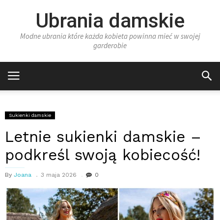
Ubrania damskie
Modne ubrania które każda kobieta powinna mieć w swojej
garderobie
Sukienki damskie
Letnie sukienki damskie –
podkreśl swoją kobiecość!
By
Joana
3 maja 2026
0