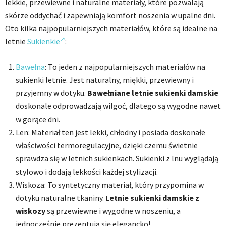
lekkie, przewiewne i naturalne materiały, które pozwalają
skórze oddychać i zapewniają komfort noszenia w upalne dni.
Oto kilka najpopularniejszych materiałów, które są idealne na
letnie
Sukienkie
:
Bawełna
: To jeden z najpopularniejszych materiałów na
sukienki letnie. Jest naturalny, miękki, przewiewny i
przyjemny w dotyku.
Bawełniane letnie sukienki damskie
doskonale odprowadzają wilgoć, dlatego są wygodne nawet
w gorące dni.
Len: Materiał ten jest lekki, chłodny i posiada doskonałe
właściwości termoregulacyjne, dzięki czemu świetnie
sprawdza się w letnich sukienkach. Sukienki z lnu wyglądają
stylowo i dodają lekkości każdej stylizacji.
Wiskoza: To syntetyczny materiał, który przypomina w
dotyku naturalne tkaniny.
Letnie sukienki damskie z
wiskozy
są przewiewne i wygodne w noszeniu, a
jednocześnie prezentują się elegancko!