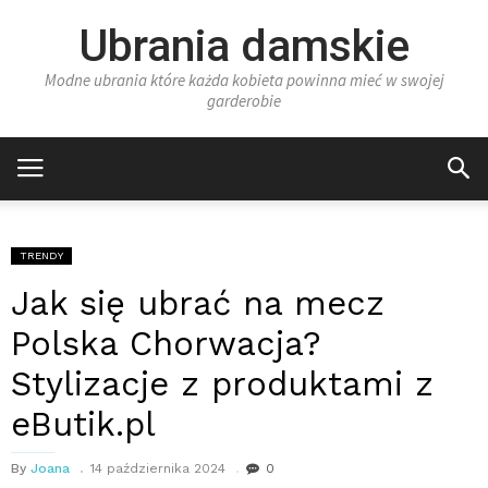
Ubrania damskie
Modne ubrania które każda kobieta powinna mieć w swojej
garderobie
TRENDY
Jak się ubrać na mecz
Polska Chorwacja?
Stylizacje z produktami z
eButik.pl
By
Joana
14 października 2024
0