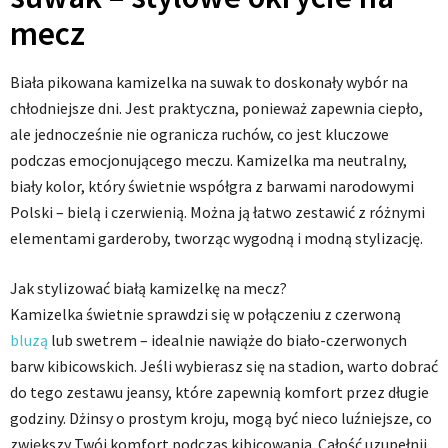
mecz
Biała pikowana kamizelka na suwak to doskonały wybór na
chłodniejsze dni. Jest praktyczna, ponieważ zapewnia ciepło,
ale jednocześnie nie ogranicza ruchów, co jest kluczowe
podczas emocjonującego meczu. Kamizelka ma neutralny,
biały kolor, który świetnie współgra z barwami narodowymi
Polski – bielą i czerwienią. Można ją łatwo zestawić z różnymi
elementami garderoby, tworząc wygodną i modną stylizację.
Jak stylizować białą kamizelkę na mecz?
Kamizelka świetnie sprawdzi się w połączeniu z czerwoną
bluzą
lub swetrem – idealnie nawiąże do biało-czerwonych
barw kibicowskich. Jeśli wybierasz się na stadion, warto dobrać
do tego zestawu jeansy, które zapewnią komfort przez długie
godziny. Dżinsy o prostym kroju, mogą być nieco luźniejsze, co
zwiększy Twój komfort podczas kibicowania. Całość uzupełnij