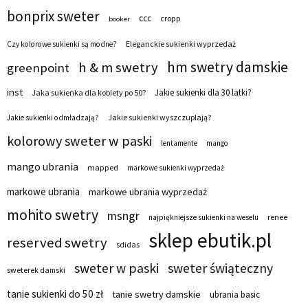
bonprix sweter
ccc
cropp
booker
Eleganckie sukienki wyprzedaż
Czy kolorowe sukienki są modne?
hm swetry damskie
h & m swetry
greenpoint
inst
Jakie sukienki dla 30 latki?
Jaka sukienka dla kobiety po 50?
Jakie sukienki wyszczuplają?
Jakie sukienki odmładzają?
kolorowy sweter w paski
lentamente
mango
mango ubrania
mapped
markowe sukienki wyprzedaż
markowe ubrania
markowe ubrania wyprzedaż
mohito swetry
msngr
renee
najpiękniejsze sukienki na weselu
sklep ebutik.pl
reserved swetry
sdidas
sweter w paski
sweter świąteczny
sweterek damski
tanie sukienki do 50 zł
tanie swetry damskie
ubrania basic