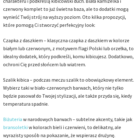
charakteru i podkreślą kibicowski duch. Biała kamizelka i
czerwony komplet to już świetna baza, ale to dodatki mogą
wynieść Twój strój na wyższy poziom. Oto kilka propozycji,
które pomogą Ci stworzyć perfekcyjny look:
Czapka z daszkiem – klasyczna czapka z daszkiem w kolorze
białym lub czerwonym, z motywem flagi Polski lub orzełka, to
idealny dodatek, który podkreśli, komu kibicujesz. Dodatkowo,
ochroni Cię przed słońcem lub wiatrem.
Szalik kibica – podczas meczu szalik to obowiązkowy element.
Wybierz taki w biało-czerwonych barwach, który nie tylko
będzie pasował do Twojej stylizacji, ale także przyda się, kiedy
temperatura spadnie.
Biżuteria
w narodowych barwach – subtelne akcenty, takie jak
bransoletki
w kolorach bieli i czerwieni, to delikatny, ale
wyrazisty sposób na pokazanie, że wspierasz drużynę.