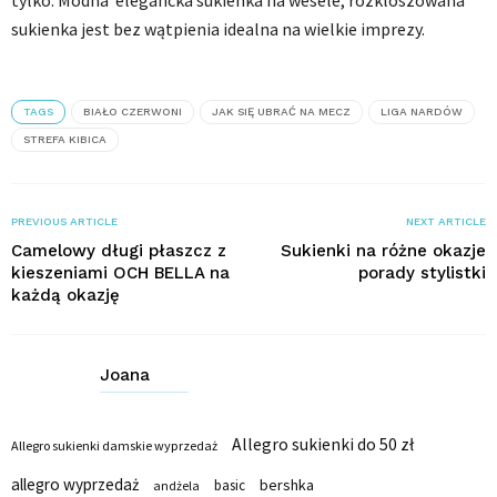
tylko. Modna elegancka sukienka na wesele, rozkloszowana
sukienka jest bez wątpienia idealna na wielkie imprezy.
TAGS
BIAŁO CZERWONI
JAK SIĘ UBRAĆ NA MECZ
LIGA NARDÓW
STREFA KIBICA
PREVIOUS ARTICLE
NEXT ARTICLE
Camelowy długi płaszcz z
Sukienki na różne okazje
kieszeniami OCH BELLA na
porady stylistki
każdą okazję
Joana
Allegro sukienki do 50 zł
Allegro sukienki damskie wyprzedaż
allegro wyprzedaż
bershka
basic
andżela