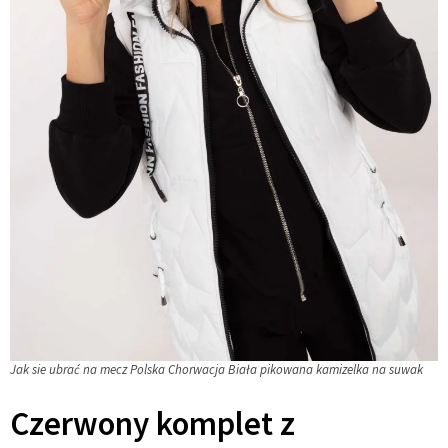
Jak sie ubrać na mecz Polska Chorwacja Biała pikowana kamizelka na suwak
Czerwony komplet z