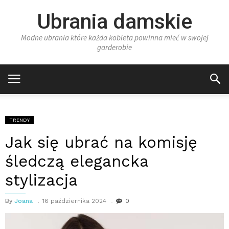
Ubrania damskie
Modne ubrania które każda kobieta powinna mieć w swojej
garderobie
TRENDY
Jak się ubrać na komisję
śledczą elegancka
stylizacja
By
Joana
16 października 2024
0