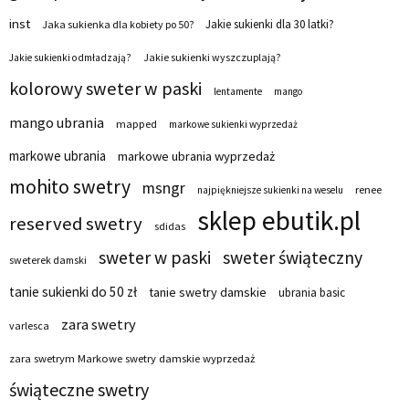
inst
Jakie sukienki dla 30 latki?
Jaka sukienka dla kobiety po 50?
Jakie sukienki wyszczuplają?
Jakie sukienki odmładzają?
kolorowy sweter w paski
lentamente
mango
mango ubrania
mapped
markowe sukienki wyprzedaż
markowe ubrania
markowe ubrania wyprzedaż
mohito swetry
msngr
renee
najpiękniejsze sukienki na weselu
sklep ebutik.pl
reserved swetry
sdidas
sweter w paski
sweter świąteczny
sweterek damski
tanie sukienki do 50 zł
tanie swetry damskie
ubrania basic
zara swetry
varlesca
zara swetrym Markowe swetry damskie wyprzedaż
świąteczne swetry