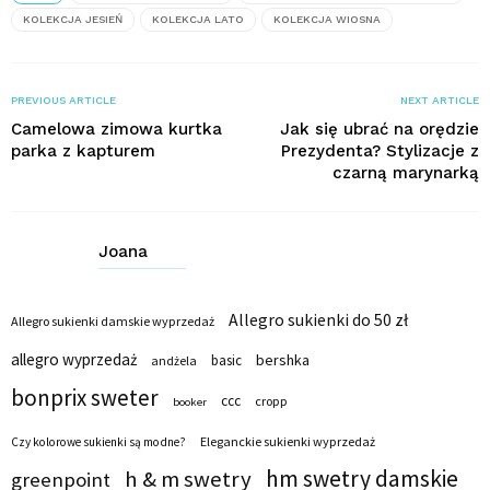
KOLEKCJA JESIEŃ
KOLEKCJA LATO
KOLEKCJA WIOSNA
PREVIOUS ARTICLE
NEXT ARTICLE
Camelowa zimowa kurtka
Jak się ubrać na orędzie
parka z kapturem
Prezydenta? Stylizacje z
czarną marynarką
Joana
Allegro sukienki do 50 zł
Allegro sukienki damskie wyprzedaż
allegro wyprzedaż
bershka
basic
andżela
bonprix sweter
ccc
cropp
booker
Eleganckie sukienki wyprzedaż
Czy kolorowe sukienki są modne?
hm swetry damskie
h & m swetry
greenpoint