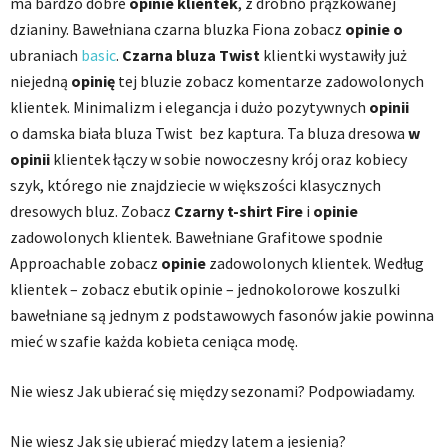
ma bardzo dobre
opinie klientek
, z drobno prążkowanej
dzianiny.
Bawełniana czarna bluzka Fiona zobacz
opinie o
ubraniach
basic
.
Czarna bluza Twist
klientki wystawiły już
niejedną
opinię
tej bluzie zobacz komentarze
zadowolonych
klientek.
Minimalizm i elegancja i dużo pozytywnych
opinii
o
damska
b
iała bluza Twist bez kaptura. Ta bluza dresowa
w
opinii
klientek łączy w sobie nowoczesny krój oraz kobiecy
szyk, którego nie znajdziecie w większości klasycznych
dresowych bluz. Zobacz
Czarny t-shirt Fire
i
opinie
zadowolonych klientek. Bawełniane Grafitowe spodnie
Approachable zobacz
opinie
zadowolonych klientek. Według
klientek – zobacz ebutik opinie – jednokolorowe koszulki
bawełniane są jednym z podstawowych fasonów jakie powinna
mieć w szafie każda kobieta ceniąca modę.
Nie wiesz Jak ubierać się między sezonami? Podpowiadamy.
Nie wiesz Jak się ubierać między latem a jesienią?