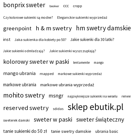
bonprix sweter
ccc
cropp
booker
Eleganckie sukienki wyprzedaż
Czy kolorowe sukienki są modne?
hm swetry damskie
h & m swetry
greenpoint
inst
Jakie sukienki dla 30 latki?
Jaka sukienka dla kobiety po 50?
Jakie sukienki wyszczuplają?
Jakie sukienki odmładzają?
kolorowy sweter w paski
lentamente
mango
mango ubrania
mapped
markowe sukienki wyprzedaż
markowe ubrania
markowe ubrania wyprzedaż
mohito swetry
msngr
renee
najpiękniejsze sukienki na weselu
sklep ebutik.pl
reserved swetry
sdidas
sweter w paski
sweter świąteczny
sweterek damski
tanie sukienki do 50 zł
tanie swetry damskie
ubrania basic