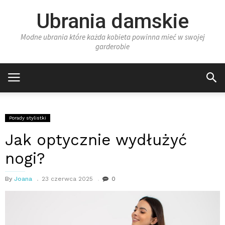
Ubrania damskie
Modne ubrania które każda kobieta powinna mieć w swojej
garderobie
Porady stylistki
Jak optycznie wydłużyć
nogi?
By
Joana
23 czerwca 2025
0