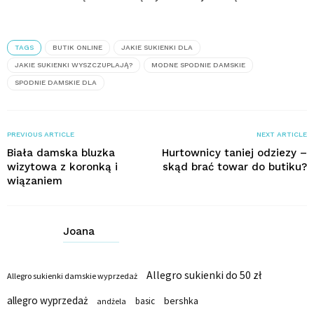
TAGS
BUTIK ONLINE
JAKIE SUKIENKI DLA
JAKIE SUKIENKI WYSZCZUPLAJĄ?
MODNE SPODNIE DAMSKIE
SPODNIE DAMSKIE DLA
PREVIOUS ARTICLE
NEXT ARTICLE
Biała damska bluzka
Hurtownicy taniej odziezy –
wizytowa z koronką i
skąd brać towar do butiku?
wiązaniem
Joana
Allegro sukienki do 50 zł
Allegro sukienki damskie wyprzedaż
allegro wyprzedaż
bershka
basic
andżela