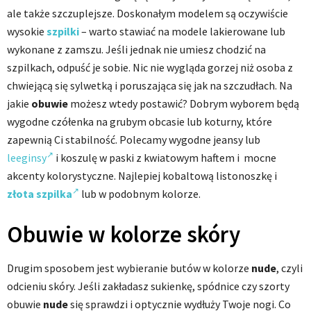
ale także szczuplejsze. Doskonałym modelem są oczywiście
wysokie
szpilki
– warto stawiać na modele lakierowane lub
wykonane z zamszu. Jeśli jednak nie umiesz chodzić na
szpilkach, odpuść je sobie. Nic nie wygląda gorzej niż osoba z
chwiejącą się sylwetką i poruszająca się jak na szczudłach. Na
jakie
obuwie
możesz wtedy postawić? Dobrym wyborem będą
wygodne czółenka na grubym obcasie lub koturny, które
zapewnią Ci stabilność. Polecamy wygodne jeansy lub
leeginsy
i koszulę w paski z kwiatowym haftem i mocne
akcenty kolorystyczne. Najlepiej kobaltową listonoszkę i
złota szpilka
lub w podobnym kolorze.
Obuwie w kolorze skóry
Drugim sposobem jest wybieranie butów w kolorze
nude
, czyli
odcieniu skóry. Jeśli zakładasz sukienkę, spódnice czy szorty
obuwie
nude
się sprawdzi i optycznie wydłuży Twoje nogi. Co