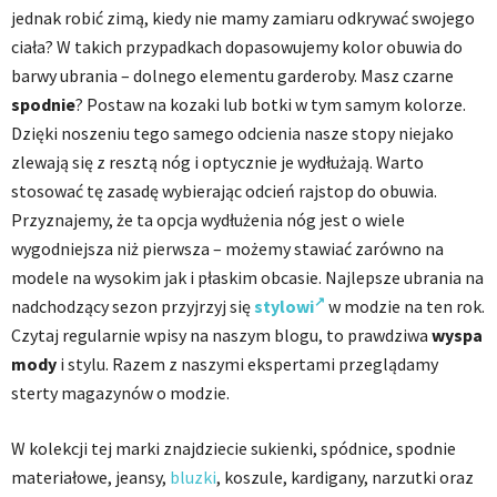
jednak robić zimą, kiedy nie mamy zamiaru odkrywać swojego
ciała? W takich przypadkach dopasowujemy kolor obuwia do
barwy ubrania – dolnego elementu garderoby. Masz czarne
spodnie
? Postaw na kozaki lub botki w tym samym kolorze.
Dzięki noszeniu tego samego odcienia nasze stopy niejako
zlewają się z resztą nóg i optycznie je wydłużają. Warto
stosować tę zasadę wybierając odcień rajstop do obuwia.
Przyznajemy, że ta opcja wydłużenia nóg jest o wiele
wygodniejsza niż pierwsza – możemy stawiać zarówno na
modele na wysokim jak i płaskim obcasie. Najlepsze ubrania na
nadchodzący sezon przyjrzyj się
stylowi
w modzie na ten rok.
Czytaj regularnie wpisy na naszym blogu, to prawdziwa
wyspa
mody
i stylu. Razem z naszymi ekspertami przeglądamy
sterty magazynów o modzie.
W kolekcji tej marki znajdziecie sukienki, spódnice, spodnie
materiałowe, jeansy,
bluzki
, koszule, kardigany, narzutki oraz