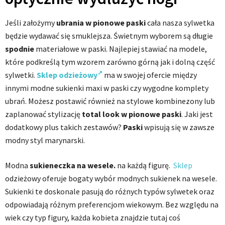
Jeśli założymy
ubrania w pionowe paski
cała nasza sylwetka
będzie wydawać się smuklejsza. Świetnym wyborem są długie
spodnie
materiałowe w paski. Najlepiej stawiać na modele,
które podkreślą tym wzorem zarówno górną jak i dolną część
sylwetki.
Sklep odzieżowy
ma w swojej ofercie między
innymi modne sukienki maxi w paski czy wygodne komplety
ubrań. Możesz postawić również na stylowe kombinezony lub
zaplanować stylizację
total look w pionowe paski
. Jaki jest
dodatkowy plus takich zestawów?
Paski
wpisują się w zawsze
modny styl marynarski.
Modna
sukieneczka na wesele.
na każdą figurę.
Sklep
odzieżowy oferuje bogaty wybór modnych sukienek na wesele.
Sukienki te doskonale pasują do różnych typów sylwetek oraz
odpowiadają różnym preferencjom wiekowym. Bez względu na
wiek czy typ figury, każda kobieta znajdzie tutaj coś