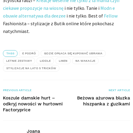
Stylistka radzi –
Kreacje weselne nie tylko z la mania czyli
ciekawe propozycje na wiosnę
i nie tylko. Tanie i
Modn e
obuwie alternatywa dla deezee
i nie tylko. Best of
Fellow
Fashionista – stylizacje z Butik online które pokochasz
natychmiast.
TAGS
E PODRÓ
GDZIE OPŁACA SIĘ KUPOWAĆ UBRANIA
LETNIE ZESTAWY
LIDDLE
LINEN
NA WAKACJE
STYLIZACJE NA LATO 5 TRICKÓW
PREVIOUS ARTICLE
NEXT ARTICLE
Koszule damskie hurt –
Beżowa ażurowa bluzka
odkryj nowości w hurtowni
hiszpanka z guzikami
Factoryprice
Joana