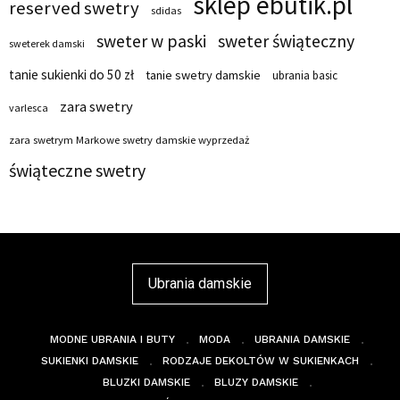
sklep ebutik.pl
reserved swetry
sdidas
sweter w paski
sweter świąteczny
sweterek damski
tanie sukienki do 50 zł
tanie swetry damskie
ubrania basic
zara swetry
varlesca
zara swetrym Markowe swetry damskie wyprzedaż
świąteczne swetry
Ubrania damskie
MODNE UBRANIA I BUTY
MODA
UBRANIA DAMSKIE
SUKIENKI DAMSKIE
RODZAJE DEKOLTÓW W SUKIENKACH
BLUZKI DAMSKIE
BLUZY DAMSKIE