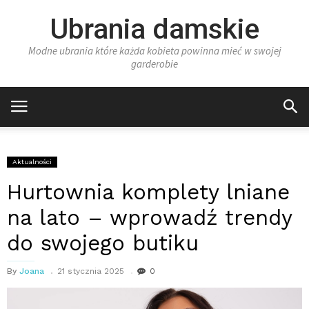
Ubrania damskie
Modne ubrania które każda kobieta powinna mieć w swojej
garderobie
Aktualności
Hurtownia komplety lniane
na lato – wprowadź trendy
do swojego butiku
By
Joana
21 stycznia 2025
0