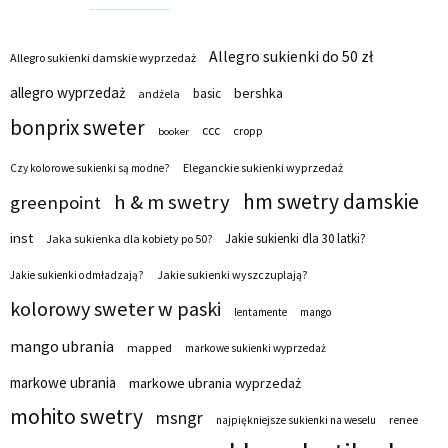
Allegro sukienki do 50 zł
Allegro sukienki damskie wyprzedaż
allegro wyprzedaż
bershka
basic
andżela
bonprix sweter
ccc
cropp
booker
Eleganckie sukienki wyprzedaż
Czy kolorowe sukienki są modne?
hm swetry damskie
h & m swetry
greenpoint
inst
Jakie sukienki dla 30 latki?
Jaka sukienka dla kobiety po 50?
Jakie sukienki wyszczuplają?
Jakie sukienki odmładzają?
kolorowy sweter w paski
lentamente
mango
mango ubrania
mapped
markowe sukienki wyprzedaż
markowe ubrania
markowe ubrania wyprzedaż
mohito swetry
msngr
renee
najpiękniejsze sukienki na weselu