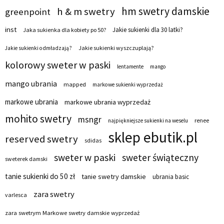
hm swetry damskie
h & m swetry
greenpoint
inst
Jakie sukienki dla 30 latki?
Jaka sukienka dla kobiety po 50?
Jakie sukienki wyszczuplają?
Jakie sukienki odmładzają?
kolorowy sweter w paski
lentamente
mango
mango ubrania
mapped
markowe sukienki wyprzedaż
markowe ubrania
markowe ubrania wyprzedaż
mohito swetry
msngr
renee
najpiękniejsze sukienki na weselu
sklep ebutik.pl
reserved swetry
sdidas
sweter w paski
sweter świąteczny
sweterek damski
tanie sukienki do 50 zł
tanie swetry damskie
ubrania basic
zara swetry
varlesca
zara swetrym Markowe swetry damskie wyprzedaż