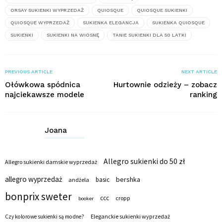
ORSAY SUKIENKI WYPRZEDAŻ
QUIOSQUE
QUIOSQUE SUKIENKI
QUIOSQUE WYPRZEDAŻ
SUKIENKA ELEGANCJA
SUKIENKA QUIOSQUE
SUKIENKI
SUKIENKI NA WIOSNĘ
TANIE SUKIENKI DLA 50 LATKI
PREVIOUS ARTICLE
NEXT ARTICLE
Ołówkowa spódnica
Hurtownie odzieży – zobacz
najciekawsze modele
ranking
Joana
Allegro sukienki do 50 zł
Allegro sukienki damskie wyprzedaż
allegro wyprzedaż
bershka
basic
andżela
bonprix sweter
ccc
cropp
booker
Eleganckie sukienki wyprzedaż
Czy kolorowe sukienki są modne?