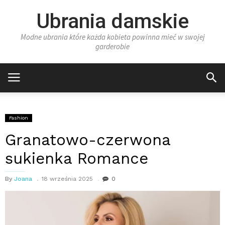
Ubrania damskie
Modne ubrania które każda kobieta powinna mieć w swojej
garderobie
Fashion
Granatowo-czerwona
sukienka Romance
By
Joana
18 września 2025
0