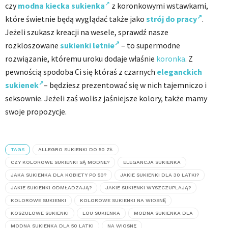
czy
modna kiecka sukienka
z koronkowymi wstawkami,
które świetnie będą wyglądać także jako
strój do pracy
.
Jeżeli szukasz kreacji na wesele, sprawdź nasze
rozkloszowane
sukienki letnie
– to supermodne
rozwiązanie, któremu uroku dodaje właśnie
koronka
. Z
pewnością spodoba Ci się któraś z czarnych
eleganckich
sukienek
– będziesz prezentować się w nich tajemniczo i
seksownie. Jeżeli zaś wolisz jaśniejsze kolory, także mamy
swoje propozycje.
TAGS
ALLEGRO SUKIENKI DO 50 ZŁ
CZY KOLOROWE SUKIENKI SĄ MODNE?
ELEGANCJA SUKIENKA
JAKA SUKIENKA DLA KOBIETY PO 50?
JAKIE SUKIENKI DLA 30 LATKI?
JAKIE SUKIENKI ODMŁADZAJĄ?
JAKIE SUKIENKI WYSZCZUPLAJĄ?
KOLOROWE SUKIENKI
KOLOROWE SUKIENKI NA WIOSNĘ
KOSZULOWE SUKIENKI
LOU SUKIENKA
MODNA SUKIENKA DLA
MODNA SUKIENKA DLA 50 LATKI
NA WIOSNĘ