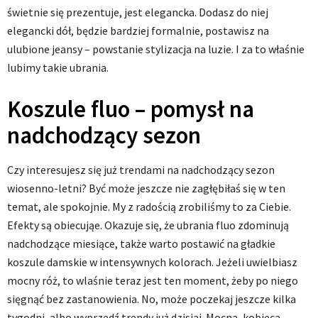
świetnie się prezentuje, jest elegancka. Dodasz do niej
elegancki dół, będzie bardziej formalnie, postawisz na
ulubione jeansy – powstanie stylizacja na luzie. I za to właśnie
lubimy takie ubrania.
Koszule fluo – pomysł na
nadchodzący sezon
Czy interesujesz się już trendami na nadchodzący sezon
wiosenno-letni? Być może jeszcze nie zagłębiłaś się w ten
temat, ale spokojnie. My z radością zrobiliśmy to za Ciebie.
Efekty są obiecująe. Okazuje się, że ubrania fluo zdominują
nadchodzące miesiące, także warto postawić na gładkie
koszule damskie w intensywnych kolorach. Jeżeli uwielbiasz
mocny róż, to wlaśnie teraz jest ten moment, żeby po niego
sięgnąć bez zastanowienia. No, może poczekaj jeszcze kilka
tygodni, albo wyprzedź trendy już dzisiaj. Mocna, kobieca