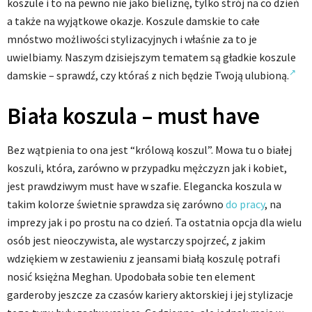
koszule i to na pewno nie jako bieliznę, tylko strój na co dzień
a także na wyjątkowe okazje. Koszule damskie to całe
mnóstwo możliwości stylizacyjnych i właśnie za to je
uwielbiamy. Naszym dzisiejszym tematem są gładkie koszule
damskie – sprawdź, czy któraś z nich będzie Twoją ulubioną.
Biała koszula – must have
Bez wątpienia to ona jest “królową koszul”. Mowa tu o białej
koszuli, która, zarówno w przypadku mężczyzn jak i kobiet,
jest prawdziwym must have w szafie. Elegancka koszula w
takim kolorze świetnie sprawdza się zarówno
do pracy
, na
imprezy jak i po prostu na co dzień. Ta ostatnia opcja dla wielu
osób jest nieoczywista, ale wystarczy spojrzeć, z jakim
wdziękiem w zestawieniu z jeansami białą koszulę potrafi
nosić księżna Meghan. Upodobała sobie ten element
garderoby jeszcze za czasów kariery aktorskiej i jej stylizacje