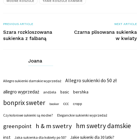
MODNE KOSZULE
TANIE KOSZULE DAMSKIE
PREVIOUS ARTICLE
NEXT ARTICLE
Szara rozkloszowana
Czarna plisowana sukienka
sukienka z falbaną
w kwiaty
Joana
Allegro sukienki do 50 zł
Allegro sukienki damskie wyprzedaż
allegro wyprzedaż
bershka
basic
andżela
bonprix sweter
ccc
cropp
booker
Eleganckie sukienki wyprzedaż
Czy kolorowe sukienki są modne?
hm swetry damskie
h & m swetry
greenpoint
inst
Jakie sukienki dla 30 latki?
Jaka sukienka dla kobiety po 50?