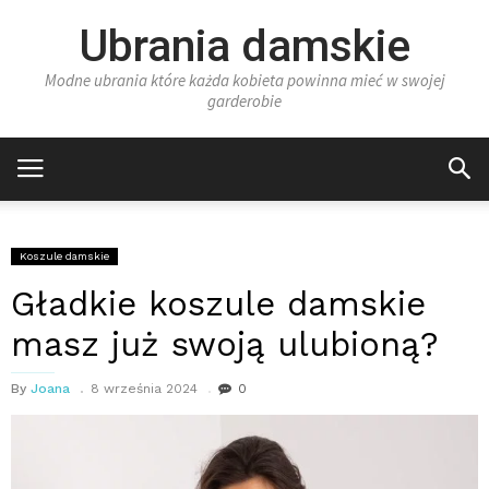
Ubrania damskie
Modne ubrania które każda kobieta powinna mieć w swojej
garderobie
Koszule damskie
Gładkie koszule damskie
masz już swoją ulubioną?
By
Joana
8 września 2024
0