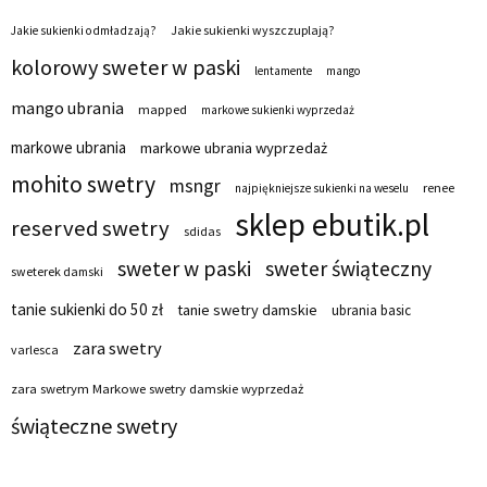
Jakie sukienki wyszczuplają?
Jakie sukienki odmładzają?
kolorowy sweter w paski
lentamente
mango
mango ubrania
mapped
markowe sukienki wyprzedaż
markowe ubrania
markowe ubrania wyprzedaż
mohito swetry
msngr
renee
najpiękniejsze sukienki na weselu
sklep ebutik.pl
reserved swetry
sdidas
sweter w paski
sweter świąteczny
sweterek damski
tanie sukienki do 50 zł
tanie swetry damskie
ubrania basic
zara swetry
varlesca
zara swetrym Markowe swetry damskie wyprzedaż
świąteczne swetry