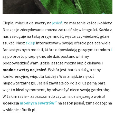
Ciepłe, mięciutkie swetry na
jesień
, to marzenie każdej kobiety.
Nosząc je zdecydowanie można zatracić się w błogości. Każda z
nas zasługuje na taką przyjemność, wystarczy wiedzieć, gdzie
szukać! Nasz
sklep
internetowy w swojej ofercie posiada wiele
fantastycznych modeli, które odpowiadają gorącym trendom
i
są po prostu przepiękne, ale dziś postanowiliśmy
podpowiedzieć Wam, gdzie jeszcze można kupić ciekawe i
modne swetry na jesień
. Wybór jest bardzo duży, a ceny
konkurencyjne, więc dla każdej z Was znajdzie się coś
niepowtarzalnego. Jesień zawitała do Polski już pełną parą,
więc to idealny moment, by odświeżyć nieco swoją garderobę.
W takim razie – zapraszam do czytania dzisiejszego wpisu!
Kolekcja
modnych swetrów
na sezon jesień/zima dostępna
w sklepie eButik.pl.