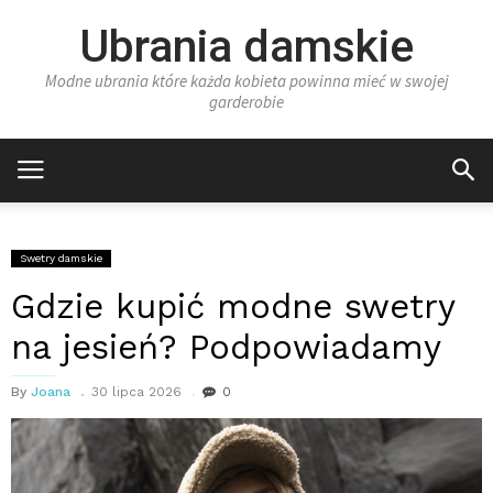
Ubrania damskie
Modne ubrania które każda kobieta powinna mieć w swojej
garderobie
Swetry damskie
Gdzie kupić modne swetry
na jesień? Podpowiadamy
By
Joana
30 lipca 2026
0