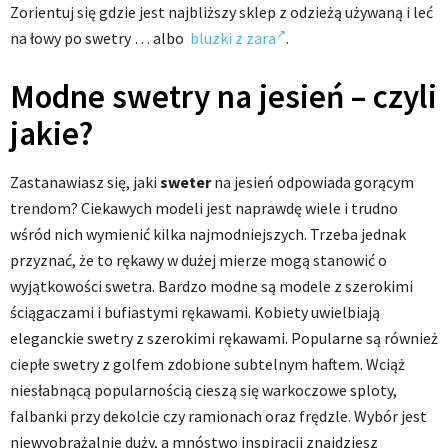
Zorientuj się gdzie jest najbliższy sklep z odzieżą używaną i leć
na łowy po swetry … albo
bluzki
z zara
.
Modne swetry na jesień – czyli
jakie?
Zastanawiasz się, jaki
sweter
na jesień odpowiada gorącym
trendom? Ciekawych modeli jest naprawdę wiele i trudno
wśród nich wymienić kilka najmodniejszych. Trzeba jednak
przyznać, że to rękawy w dużej mierze mogą stanowić o
wyjątkowości swetra. Bardzo modne są modele z szerokimi
ściągaczami i bufiastymi rękawami. Kobiety uwielbiają
eleganckie swetry z szerokimi rękawami. Popularne są również
ciepłe swetry z golfem zdobione subtelnym haftem. Wciąż
niesłabnącą popularnością cieszą się warkoczowe sploty,
falbanki przy dekolcie czy ramionach oraz frędzle. Wybór jest
niewyobrażalnie duży, a mnóstwo inspiracji znajdziesz