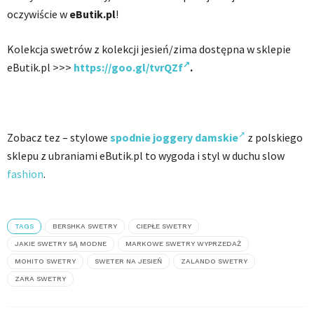
oczywiście w
eButik.pl
!
Kolekcja swetrów z kolekcji jesień/zima dostępna w sklepie
eButik.pl >>>
https://goo.gl/tvrQZf
.
Zobacz tez – stylowe
spodnie joggery damskie
z polskiego
sklepu z ubraniami eButik.pl to wygoda i styl w duchu slow
fashion
.
TAGS
BERSHKA SWETRY
CIEPŁE SWETRY
JAKIE SWETRY SĄ MODNE
MARKOWE SWETRY WYPRZEDAŻ
MOHITO SWETRY
SWETER NA JESIEŃ
ZALANDO SWETRY
ZARA SWETRY