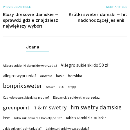
PREVIOUS ARTICLE
NEXT ARTICLE
Bluzy dresowe damskie –
Krótki sweter damski – hit
sprawdź gdzie znajdziesz
nadchodzącej jesieni!
największy wybór!
Joana
Allegro sukienki do 50 zł
Allegro sukienki damskie wyprzedaż
allegro wyprzedaż
bershka
basic
andżela
bonprix sweter
ccc
cropp
booker
Eleganckie sukienki wyprzedaż
Czy kolorowe sukienki są modne?
hm swetry damskie
h & m swetry
greenpoint
inst
Jakie sukienki dla 30 latki?
Jaka sukienka dla kobiety po 50?
Jakie sukienki wyszczuplają?
Jakie sukienki odmładzają?