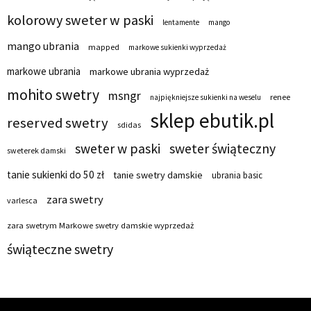
kolorowy sweter w paski
lentamente
mango
mango ubrania
mapped
markowe sukienki wyprzedaż
markowe ubrania
markowe ubrania wyprzedaż
mohito swetry
msngr
renee
najpiękniejsze sukienki na weselu
sklep ebutik.pl
reserved swetry
sdidas
sweter w paski
sweter świąteczny
sweterek damski
tanie sukienki do 50 zł
tanie swetry damskie
ubrania basic
zara swetry
varlesca
zara swetrym Markowe swetry damskie wyprzedaż
świąteczne swetry