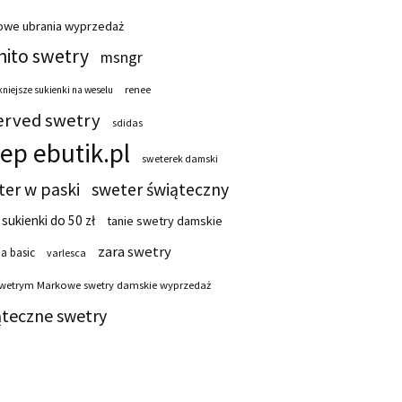
owe ubrania wyprzedaż
ito swetry
msngr
renee
niejsze sukienki na weselu
erved swetry
sdidas
lep ebutik.pl
sweterek damski
ter w paski
sweter świąteczny
 sukienki do 50 zł
tanie swetry damskie
zara swetry
a basic
varlesca
swetrym Markowe swetry damskie wyprzedaż
ąteczne swetry