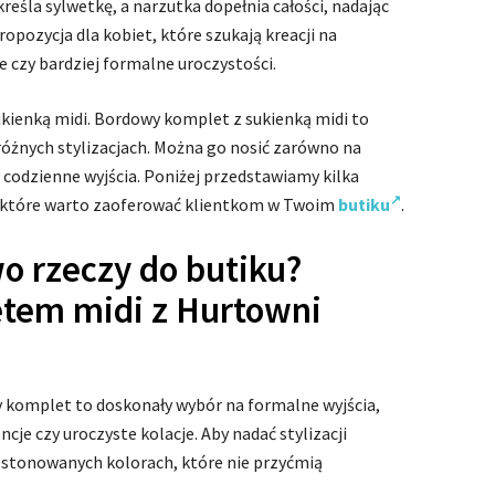
kreśla sylwetkę, a narzutka dopełnia całości, nadając
ropozycja dla kobiet, które szukają kreacji na
 czy bardziej formalne uroczystości.
kienką midi. Bordowy komplet z sukienką midi to
 różnych stylizacjach. Można go nosić zarówno na
j codzienne wyjścia. Poniżej przedstawiamy kilka
m, które warto zaoferować klientkom w Twoim
butiku
.
o rzeczy do butiku?
etem midi z Hurtowni
y komplet to doskonały wybór na formalne wyjścia,
cje czy uroczyste kolacje. Aby nadać stylizacji
w stonowanych kolorach, które nie przyćmią