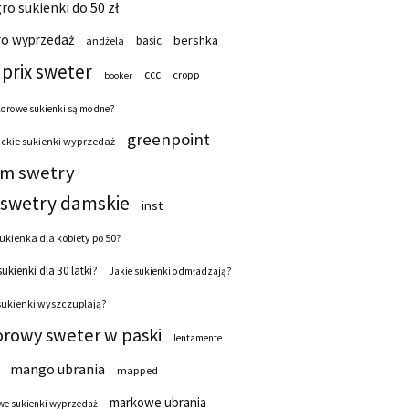
ro sukienki do 50 zł
ro wyprzedaż
bershka
basic
andżela
prix sweter
ccc
cropp
booker
lorowe sukienki są modne?
greenpoint
ckie sukienki wyprzedaż
 m swetry
swetry damskie
inst
ukienka dla kobiety po 50?
sukienki dla 30 latki?
Jakie sukienki odmładzają?
sukienki wyszczuplają?
orowy sweter w paski
lentamente
mango ubrania
mapped
markowe ubrania
e sukienki wyprzedaż