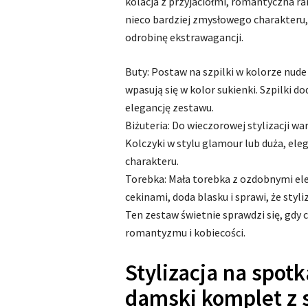
kolacja z przyjaciółmi, romantyczna ra
nieco bardziej zmysłowego charakteru,
odrobinę ekstrawagancji.
Buty: Postaw na szpilki w kolorze nude
wpasują się w kolor sukienki. Szpilki do
elegancję zestawu.
Biżuteria: Do wieczorowej stylizacji wa
Kolczyki w stylu glamour lub duża, el
charakteru.
Torebka: Mała torebka z ozdobnymi el
cekinami, doda blasku i sprawi, że styli
Ten zestaw świetnie sprawdzi się, gdy 
romantyzmu i kobiecości.
Stylizacja na spot
damski komplet z 