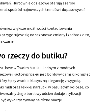
zekiwań. Hurtownie odzieżowe oferują szeroki
ierać spośród najnowszych trendów i dopasowywać
.
również większe możliwości kontrolowania
przygotujesz się na sezonowe zmiany i zadbasz o to,
a czasie.
o rzeczy do butiku?
ust-have w Twoim butiku . Jednym z modnych
eżowej Factoryprice.eu jest bordowy damski komplet
tóry łączy w sobie klasyczną elegancję z wygodą.
ki midi oraz lekkiej narzutki w pasującym kolorze, co
iwersalny. Jego bordowy odcień dodaje stylizacji
e być wykorzystywany na różne okazje.