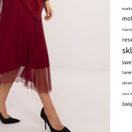
mark
moh
najpięk
res
sk
swe
tanie
ubrani
zara 
świ