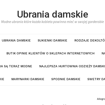
Ubrania damskie
Modne ubrania które każda kobieta powinna mieć w swojej garderobie
UBRANIA DAMSKIE
SUKIENKI DAMSKIE
RODZAJE DEKOLTÓ
BUTIK OPINIE KLIENTÓW O SKLEPACH INTERNETOWYCH
N
NIA SĄ TERAZ MODNE
NAJLEPSZA HURTOWNIA ODZIEŻY DAMSKI
KIE
MARYNARKI DAMSKIE
SPODNIE DAMSKIE
SWETRY D
Allegr