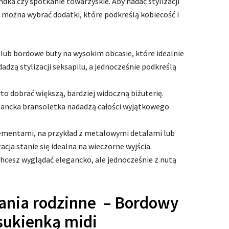
ndka czy spotkanie towarzyskie. Aby nadać stylizacji
 można wybrać dodatki, które podkreślą kobiecość i
 lub bordowe buty na wysokim obcasie, które idealnie
dadzą stylizacji seksapilu, a jednocześnie podkreślą
rto dobrać większą, bardziej widoczną biżuterię.
egancka bransoletka nadadzą całości wyjątkowego
ementami, na przykład z metalowymi detalami lub
zacja stanie się idealna na wieczorne wyjścia.
chcesz wyglądać elegancko, ale jednocześnie z nutą
kania rodzinne – Bordowy
sukienką midi