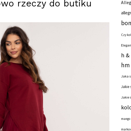
owo rzeczy do butiku
Alleg
alleg
bon
Czy ko
Elegan
h &
hm 
Jaka s
Jakie 
Jakie 
kol
mango
markow