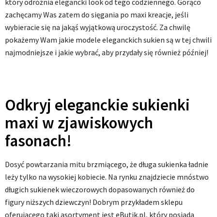
który odróżnia elegancki look od tego codziennego. Gorąco
zachęcamy Was zatem do sięgania po maxi kreacje, jeśli
wybieracie się na jakąś wyjątkową uroczystość. Za chwilę
pokażemy Wam jakie modele eleganckich sukien są w tej chwili
najmodniejsze i jakie wybrać, aby przydały się również później!
Odkryj eleganckie sukienki
maxi w zjawiskowych
fasonach!
Dosyć powtarzania mitu brzmiącego, że długa sukienka ładnie
leży tylko na wysokiej kobiecie. Na rynku znajdziecie mnóstwo
długich sukienek wieczorowych dopasowanych również do
figury niższych dziewczyn! Dobrym przykładem sklepu
oferującego taki asortyment jest eButik.pl, który posiada