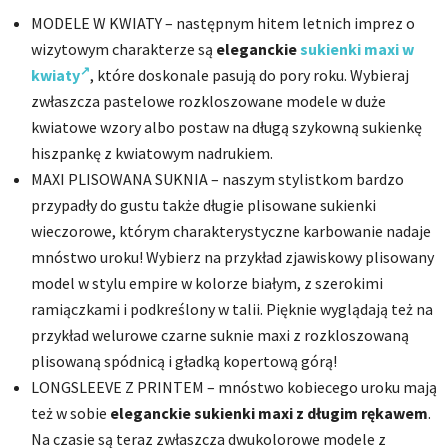
MODELE W KWIATY – następnym hitem letnich imprez o
wizytowym charakterze są
eleganckie
sukienki maxi w
kwiaty
, które doskonale pasują do pory roku. Wybieraj
zwłaszcza pastelowe rozkloszowane modele w duże
kwiatowe wzory albo postaw na długą szykowną sukienkę
hiszpankę z kwiatowym nadrukiem.
MAXI PLISOWANA SUKNIA – naszym stylistkom bardzo
przypadły do gustu także długie plisowane sukienki
wieczorowe, którym charakterystyczne karbowanie nadaje
mnóstwo uroku! Wybierz na przykład zjawiskowy plisowany
model w stylu empire w kolorze białym, z szerokimi
ramiączkami i podkreślony w talii. Pięknie wyglądają też na
przykład welurowe czarne suknie maxi z rozkloszowaną
plisowaną spódnicą i gładką kopertową górą!
LONGSLEEVE Z PRINTEM – mnóstwo kobiecego uroku mają
też w sobie
eleganckie sukienki maxi z długim rękawem
.
Na czasie są teraz zwłaszcza dwukolorowe modele z