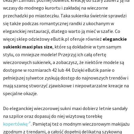
okazje! Zamiast później odwiesić kreację do szafy zabierz ją na
wczasy do modnego kurortu i zakładaj na wieczorne
przechadzki po miasteczku. Taka sukienka świetnie sprawdzi
się także podczas romantycznej randki z ukochanym w
eleganckiej restauracji, dlatego warto ją mieć w szafie. Co
więcej sklep odzieżowy eButik.pl oferuje również
eleganckie
sukienki maxi plus size
, które są dokładnie w tym samym
stylu, co mniejsze modele! Przejrzyj ich całą ofertę
wieczorowych sukienek, a zobaczysz, że niektóre modele są
dostępne w rozmiarach 42 lub 44. Dzięki eButik panie o
pełniejszej sylwetce zyskują dostęp do najnowszych trendów i
mają szansę stworzyć zjawiskowe i niepowtarzalne kreacje na
specjalne okazje.
Do eleganckiej wieczorowej sukni maxi dobierz letnie sandały
na szpilce oraz dopasuj do niej wizytową torebkę
kopertówkę
. Pamiętaj też o modnym wieczorowym makijażu
zgodnym z trendami, a całość dopełnij delikatną szykowną