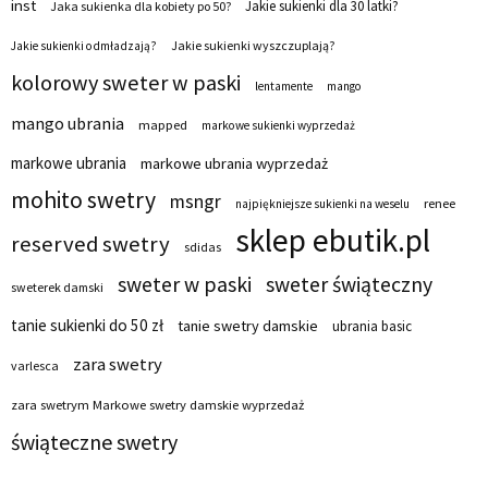
inst
Jakie sukienki dla 30 latki?
Jaka sukienka dla kobiety po 50?
Jakie sukienki wyszczuplają?
Jakie sukienki odmładzają?
kolorowy sweter w paski
lentamente
mango
mango ubrania
mapped
markowe sukienki wyprzedaż
markowe ubrania
markowe ubrania wyprzedaż
mohito swetry
msngr
renee
najpiękniejsze sukienki na weselu
sklep ebutik.pl
reserved swetry
sdidas
sweter w paski
sweter świąteczny
sweterek damski
tanie sukienki do 50 zł
tanie swetry damskie
ubrania basic
zara swetry
varlesca
zara swetrym Markowe swetry damskie wyprzedaż
świąteczne swetry