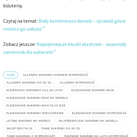
biżuterią.
Czytaj na temat:
Biały kombinezon damski – sprawdź gdzie
możesz go założyć
Zobacz jeszcze:
Najpiękniejsze bluzki wizytowe – wspaniały
zamiennik dla sukienek!
TAGS
ALLEGRO SUKIENKI DAMSKIE WYPRZEDAŻ
ALLEGRO SUKIENKI DO 50 ZŁ
ALLEGRO WYPRZEDAŻ
ELEGANCKA SUKIENKA DLA 50 LATKI
ELEGANCKIE SUKIENKI MAXI
ELEGANCKIE SUKIENKI MAXI NA WESELE
ELEGANCKIE SUKIENKI MAXI PLUS SIZE
ELEGANCKIE SUKIENKI WIECZOROWE
ELEGANCKIE SUKIENKI WYPRZEDAŻ
LETNIE SUKIENKI NA WESELE
NAJPIĘKNIEJSZE SUKIENKI NA WESELU
SKLEP EBUTIK.PL
TANIE SUKIENKI DO 50 ZŁ
TANIE SUKIENKI Z WYPRZEDAŻY
ZWIEWNE SUKIENKI NA LATO WYPRZEDAŻ