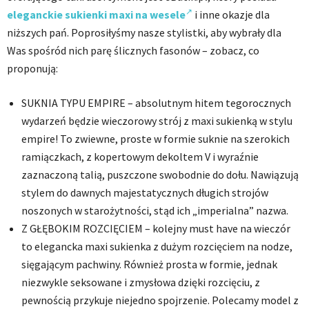
eleganckie sukienki maxi na wesele
i inne okazje dla
niższych pań. Poprosiłyśmy nasze stylistki, aby wybrały dla
Was spośród nich parę ślicznych fasonów – zobacz, co
proponują:
SUKNIA TYPU EMPIRE – absolutnym hitem tegorocznych
wydarzeń będzie wieczorowy strój z maxi sukienką w stylu
empire! To zwiewne, proste w formie suknie na szerokich
ramiączkach, z kopertowym dekoltem V i wyraźnie
zaznaczoną talią, puszczone swobodnie do dołu. Nawiązują
stylem do dawnych majestatycznych długich strojów
noszonych w starożytności, stąd ich „imperialna” nazwa.
Z GŁĘBOKIM ROZCIĘCIEM – kolejny must have na wieczór
to elegancka maxi sukienka z dużym rozcięciem na nodze,
sięgającym pachwiny. Również prosta w formie, jednak
niezwykle seksowane i zmysłowa dzięki rozcięciu, z
pewnością przykuje niejedno spojrzenie. Polecamy model z