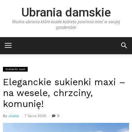
Ubrania damskie
Modne ubrania które każda kobieta powinna mieć w swojej
garderobie
Sukienki maxi
Eleganckie sukienki maxi –
na wesele, chrzciny,
komunię!
By
Joana
7 lipca 2026
0