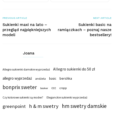
PREVIOUS ARTICLE
NEXT ARTICLE
Sukienki maxi na lato –
Sukienki basic na
przegląd najpiękniejszych
ramiączkach – poznaj nasze
modeli
bestsellery!
Joana
Allegro sukienki do 50 zł
Allegro sukienki damskie wyprzedaż
allegro wyprzedaż
bershka
basic
andżela
bonprix sweter
ccc
cropp
booker
Eleganckie sukienki wyprzedaż
Czy kolorowe sukienki są modne?
hm swetry damskie
h & m swetry
greenpoint